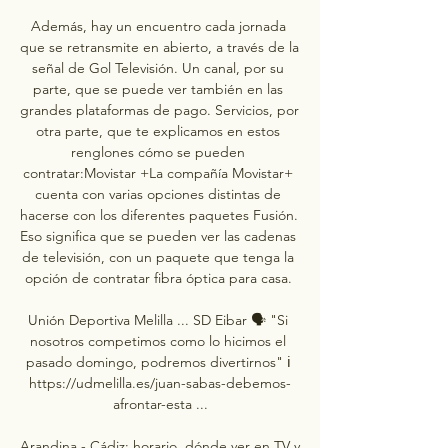
Además, hay un encuentro cada jornada 
que se retransmite en abierto, a través de la 
señal de Gol Televisión. Un canal, por su 
parte, que se puede ver también en las 
grandes plataformas de pago. Servicios, por 
otra parte, que te explicamos en estos 
renglones cómo se pueden 
contratar:Movistar +La compañía Movistar+ 
cuenta con varias opciones distintas de 
hacerse con los diferentes paquetes Fusión. 
Eso significa que se pueden ver las cadenas 
de televisión, con un paquete que tenga la 
opción de contratar fibra óptica para casa. 

Unión Deportiva Melilla ... SD Eibar 🗣️ "Si 
nosotros competimos como lo hicimos el 
pasado domingo, podremos divertirnos" ℹ️ 
https://udmelilla.es/juan-sabas-debemos-
afrontar-esta ...

Arandina - Cádiz: horario, dónde ver en TV y 