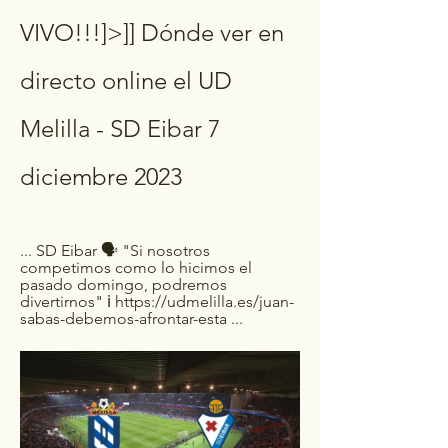
VIVO!!!]>]] Dónde ver en 
directo online el UD 
Melilla - SD Eibar 7 
diciembre 2023
... SD Eibar 🗣️ "Si nosotros 
competimos como lo hicimos el 
pasado domingo, podremos 
divertirnos" ℹ️ https://udmelilla.es/juan-
sabas-debemos-afrontar-esta ...