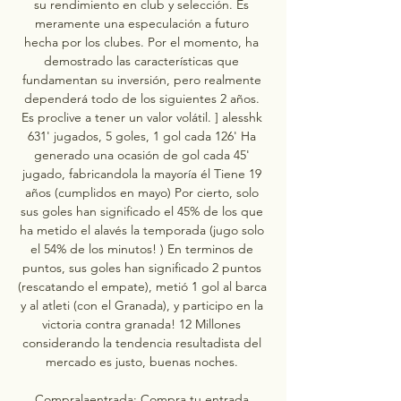
su rendimiento en club y selección. Es 
meramente una especulación a futuro 
hecha por los clubes. Por el momento, ha 
demostrado las características que 
fundamentan su inversión, pero realmente 
dependerá todo de los siguientes 2 años. 
Es proclive a tener un valor volátil. ] alesshk 
631' jugados, 5 goles, 1 gol cada 126' Ha 
generado una ocasión de gol cada 45' 
jugado, fabricandola la mayoría él Tiene 19 
años (cumplidos en mayo) Por cierto, solo 
sus goles han significado el 45% de los que 
ha metido el alavés la temporada (jugo solo 
el 54% de los minutos! ) En terminos de 
puntos, sus goles han significado 2 puntos 
(rescatando el empate), metió 1 gol al barca 
y al atleti (con el Granada), y participo en la 
victoria contra granada! 12 Millones 
considerando la tendencia resultadista del 
mercado es justo, buenas noches. 

Compralaentrada: Compra tu entrada 