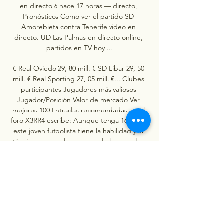
en directo 6 hace 17 horas — directo, 
Pronósticos Como ver el partido SD 
Amorebieta contra Tenerife video en 
directo. UD Las Palmas en directo online, 
partidos en TV hoy ...

€ Real Oviedo 29, 80 mill. € SD Eibar 29, 50 
mill. € Real Sporting 27, 05 mill. €... Clubes 
participantes Jugadores más valiosos 
Jugador/Posición Valor de mercado Ver 
mejores 100 Entradas recomendadas en el 
foro X3RR4 escribe: Aunque tenga 16 años, 
este joven futbolista tiene la habilidad y la 
técnica para poder ser una de las grandes 
estrellas mundiales de los próximos años. 
Por el momento, los 50 millones de valor de 
mercado es pura especulación sobre lo que 
puede ser Lamine en el futuro, ya que, 
hasta el día de hoy, no ha hecho tantos 
méritos como para valer tanto, pero la 
posible proyección de este futbolista puede 