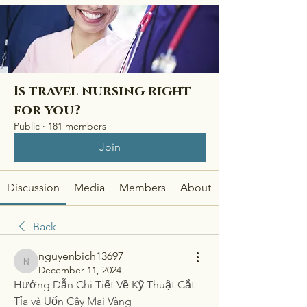
Is travel nursing right
for you?
Public
·
181 members
Join
Discussion
Media
Members
About
Back
nguyenbich13697
nguyenbich13697
December 11, 2024
Hướng Dẫn Chi Tiết Về Kỹ Thuật Cắt 
Tỉa và Uốn Cây Mai Vàng