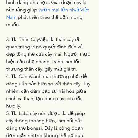
hình dáng phù hợp. Giai đoạn này là 
nền tảng giúp 
vườn mai lớn nhất Việt 
Nam
 phát triển theo thế uốn mong 
muốn.
3. Tỉa Thân CâyViệc tỉa thân cây rất 
quan trọng vì nó quyết định đến vẻ 
đẹp tổng thể của cây mai. Người thực 
hiện cần nhẹ nhàng, tránh làm tổn 
thương thân cây, gây mất giá trị.
4. Tỉa CànhCành mai thường nhỏ, dễ 
dàng uốn nắn hơn so với thân cây. Tuy 
nhiên, cần đảm bảo sự hài hòa giữa 
cành và thân, tạo dáng cây cân đối, 
hợp lý.
5. Tỉa LáLá cây nên được tỉa để giúp 
cây thông thoáng hơn, làm nổi bật 
dáng thế bonsai. Đây là công đoạn 
đơn giản nhưng không thể bỏ qua.