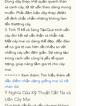
Dùng dây thép nhỏ quấn quanh thân 
và cành cây, từ từ uốn theo dáng mong 
muốn. Phải đảm bảo dây thép được 
cố định chắc chắn nhưng không làm 
tổn thương cây.
3. Tính Tỉ Mỉ và Sáng TạoQuá trình uốn 
cây đòi hỏi sự cẩn thận và nhẫn nại. 
Một cây mai có dáng thế đẹp, độc đáo 
sẽ có giá trị cao hơn rất nhiều so với 
những cây uốn đơn giản. Sự sáng tạo 
trong cách uốn cũng là yếu tố quan 
trọng, giúp nâng tầm giá trị cho cây 
mai.
====>> Xem thêm: Tìm hiểu thêm về 
đặc điểm nhận dạng giống mai vũ nữ 
chân dài
Ý Nghĩa Của Kỹ Thuật Cắt Tỉa và 
Uốn Cây Mai
Quá trình cắt tỉa và uốn cây mai không 