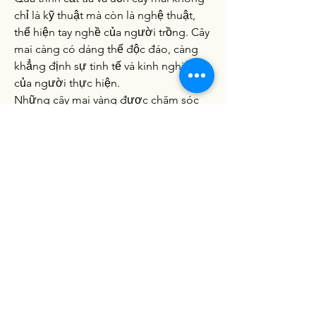
chỉ là kỹ thuật mà còn là nghệ thuật, 
thể hiện tay nghề của người trồng. Cây 
mai càng có dáng thế độc đáo, càng 
khẳng định sự tinh tế và kinh nghiệm 
của người thực hiện.
Những cây mai vàng được chăm sóc 
kỹ lưỡng sẽ mang lại giá trị kinh tế lớn 
và là niềm tự hào của người trồng. Qua 
mỗi dáng thế, cây mai còn gửi gắm 
tinh thần sáng tạo, sự khéo léo và 
niềm đam mê với nghệ thuật bonsai.
Liên Hệ ngay cho chúng tôi theo thông 
tin dưới đây:
Điện thoại/Zalo: 0905 888 999 – 0799 
888 999 – 0888777777
Email: 
Vuonmaihoanglong@gmail.com
Facebook: Vườn mai Hoàng Long