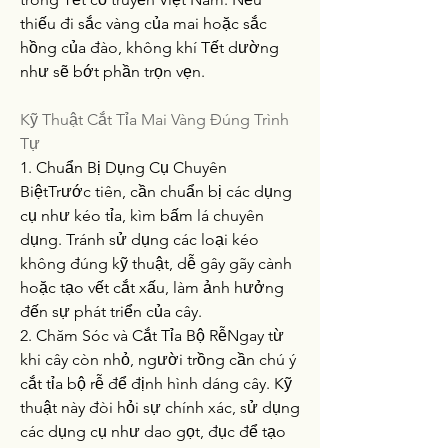
thiếu đi sắc vàng của mai hoặc sắc 
hồng của đào, không khí Tết dường 
như sẽ bớt phần trọn vẹn.
Kỹ Thuật Cắt Tỉa Mai Vàng Đúng Trình 
Tự
1. Chuẩn Bị Dụng Cụ Chuyên 
BiệtTrước tiên, cần chuẩn bị các dụng 
cụ như kéo tỉa, kìm bấm lá chuyên 
dụng. Tránh sử dụng các loại kéo 
không đúng kỹ thuật, dễ gây gãy cành 
hoặc tạo vết cắt xấu, làm ảnh hưởng 
đến sự phát triển của cây.
2. Chăm Sóc và Cắt Tỉa Bộ RễNgay từ 
khi cây còn nhỏ, người trồng cần chú ý 
cắt tỉa bộ rễ để định hình dáng cây. Kỹ 
thuật này đòi hỏi sự chính xác, sử dụng 
các dụng cụ như dao gọt, đục để tạo 