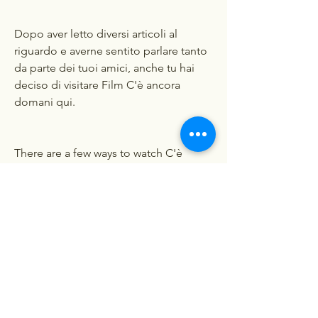
Dopo aver letto diversi articoli al 
riguardo e averne sentito parlare tanto 
da parte dei tuoi amici, anche tu hai 
deciso di visitare Film C'è ancora 
domani qui.
There are a few ways to watch C'è 
ancora domani online in the U.S. You 
can use a streaming service such as 
Netflix, Hulu, or Amazon Prime Video. 
Video, Hulu, Crunchyroll, Discovery 
GO, BBC iPlayer, etc. This is also a 
movie or TV show downloaded via an 
online distribution website, such as 
iTunes. The quality is quite good since 
they are not re-encoded. The video 