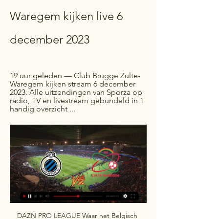
Waregem kijken live 6 
december 2023
19 uur geleden — Club Brugge Zulte-
Waregem kijken stream 6 december 
2023. Alle uitzendingen van Sporza op 
radio, TV en livestream gebundeld in 1 
handig overzicht ...
DAZN PRO LEAGUE Waar het Belgisch voetbal thuiskomt! Bekijk alle wedstrijden uit de Jupiler Pro League en de Challenger Pro League met de strafste omkadering, live-interviews en analyses van experten. Daarbovenop bekijk je ook het beste van de Lotto Super League en de ePro league en krijg je toegang tot de DAZN MIX: een indrukwekkende selectie aan gevechtssporten van wereldklasse, extreme sports, met onder andere Red Bull tv, en Women’s Champions League voetbal. €14. 

99 / Maand 4 UEFA Women's Champions League: All matches Boxing DAZN sports shows and documentaries And more Je kan kiezen voor voor een maandelijks abonnement, dat elke maand automatisch vernieuwt, of een contract of jaarabonnement, waarmee je 12 maanden goedkoper kan genieten van het aanbod van de DAZN MIX. Hernieuwt automatisch na afloopt van je abonnement en is op elk moment opzegbaar met een opzegtermijn van minstens 1 maand. Kies het abonnement dat het beste bij jou past. Maak een account aan bij ELEVEN on DAZNKijk live en stream geweldige sportcontent in je browser of in de DAZN app. 

99 / maand 1 stream tegelijkertijd 6 geregistreerde apparaten All Pro League games including Jupiler Pro League, Challenger Pro League and Lotto Super League LaLiga, Bundesliga, Serie A, Ligue 1, FA Cup, Women's Champions League, Nations League and more NBA, UFC, NFL and more Bestel nu Per abonnement kan je 1 stream tegelijk bekijken in full HD. Te bekijken op tv's en streaming apparaten, smartphones, tablets, je computer en zelfs op je gameconsole. Je kan kiezen voor voor een maandelijks abonnement, dat elke maand automatisch vernieuwt, of een contract of jaarabonnement, waarmee je 12 maanden goedkoper kan genieten van het Belgisch voetbal, de beste Europese voetbalcompetities en nog veel meer sport. Hernieuwt automatisch na afloopt van je abonnement en is op elk moment opzegbaar met een opzegtermijn van minstens 1 maand. 

99 / Maand All Jupiler Pro League matches plus play-offs All Challenger Pro League games All Lotto Super League games Proximus ePro League Per abonnement kan je 1 stream tegelijk bekijken in full HD. Je kan kiezen voor voor een maandelijks abonnement, dat elke maand automatisch vernieuwt, of een contract of jaarabonnement, waarmee je 12 maanden goedkoper kan genieten van het Belgisch voetbal. Hernieuwt automatisch na afloopt van je abonnement en is op elk moment opzegbaar met een opzegtermijn van minstens 1 maand. DAZN TOTAL + PLAY SPORTS Het meest complete sportstreamingaanbod in Vlaanderen! Krijg toegang tot live en on demand content van Eleven, DAZN én Play Sports! Bekijk elke week meer dan 40 wedstrijden van de Belgische Pro Leagues, de Lotto Super League, de beste Europese competities, NBA, NFL, UFC, PFL én het complete aanbod van Play Sports bekijken. En daarbovenop krijg je ook toegang tot de DAZN MIX: een indrukwekkende selectie aan gevechtssporten van wereldklasse, extreme sports, met onder andere Red Bull tv, en Women’s Champions League voetbal. 

Cercle Brugge Zulte-Waregem kijken live 31 oktober 2023 31 okt 2023 — 11 sep 2021 — Hoe kan ik gratis livestream kijken naar Zulte Waregem tegen Cercle bij Bwin TV? Bij Bwin TV kan je dus altijd alle matches ...

€23. 99 / Maand Includes the Play Sports channels Per abonnement kan je 1 stream tegelijk bekijken in full HD. Te bekijken op tv's en streaming apparaten, smartphones, tablets, je computer en zelfs op je gameconsole. Een maandelijks abonnement, dat elke maand automatisch vernieuwt en waarmee je kan genieten van het volledige aanbod van Eleven, DAZN en Play Sports. Hernieuwt automatisch na afloopt van je abonnement en is op elk moment opzegbaar met een opzegtermijn van 1 maand. DAZN MIX De DAZN MIX geeft je toegang tot een indrukwekkende selectie aan gevechtssporten van wereldklasse, extreme sports, met onder andere Red Bull tv, en Women’s Champions League voetbal. €9. 

SV Zulte-Waregem SV Zulte-Waregem Fixtures, Results, Live Scores, Live Streams. « Vorige. Volg Club Brugge vs Zulte-Waregem · Sporza · Zaterdag, 9 December · Tweede Divisie.

Live wedstrijden Croky Cup met real-time updates via onze streamHuidige live-wedstrijden Croky Cup Kijk Hier Nu Alles Gratis Croky Cup 2023/2024 Speeldatum Tijdstip Thuis Uit Stand Details 06-12-2023 20:00 Knokke OH Leuven 0 - 1 LIVE 24' KV Oostende Genk Live-wedstrijden Croky Cup 2023/2024 Antwerp - Sporting Charleroi Woensdag 6 december 2023 - 20:30 uur Bosuilstadion DeurneAntwerp neemt het op 06-12-2023 in de Croky Cup in eigen huis op tegen Sporting Charleroi. De wedstrijd wordt gespeeld in Bosuilstadion in Deurne. >> Live Antwerp - Sporting Charleroi stream kijken Sint-Truiden - Gent Woensdag 6 december 2023 - 20:30 uur Stadion Stayen Sint TruidenSint-Truiden neemt het op 06-12-2023 in de Croky Cup in eigen huis op tegen Gent. De wedstrijd wordt gespeeld in Stadion Stayen in Sint Truiden. >> Live Sint-Truiden - Gent stream kijken Club Brugge - Zulte-Waregem Woensdag 6 december 2023 - 20:45 uur Jan Breydelstadion BruggeClub Brugge neemt het op 06-12-2023 in de Croky Cup in eigen huis op tegen Zulte-Waregem. 

Ontelbaar veel uren aan On demand content EEN ON DEMAND CATALOGUS MET SAMENVATTINGEN, INTERVIEWS, HUISGEMAAKTE REPORTAGES EN DOCUMENTAIRES. BEKIJK WEKELIJKS FORMATS ZOALS THE BENCH, Rivals, Your Coach en Eleven Retro. Neem deel en win unieke prijzen Jupiler Pro League Tournée Générale voor jouw bar! HET IS TOURNÉE GÉNÉRALE EN ELEVEN TRAKTEERT OP DUIZENDEN PRIJZEN! VANAF €1 DOE JE MEE AAN DEZE UNIEKE WEDSTRIJD EN DIT BEDRAG GAAT INTEGRAAL NAAR JOUW FAVORIETE BAR. ZELF WIN JE MISSCHIEN WEL VIP-TICKETS, GESIGNEERDE SHIRTS, EEN VOUCHER VAN VOETBALSHOP T. W. V. €5 OF EEN BEZOEK VAN ONZE ELEVEN/DAZN REPORTER DIE EEN RONDJE BETAALT IN JOUW FAVORIETE BAR! Securex Manager of the Month Stem nu voor jouw Securex Manager of the Month! Fantasy Game De Fantasy Pro League is terug voor een nieuw seizoen! Speel gratis mee met het officiële fantasy voetbalspel van de Belgische eerste klasse en maak kans op talloze prijzen! Stel je team samen, speel tegen vrienden, familie of collega's. 

Cercle Brugge Zulte-Waregem kijken 31/10/2023 - Warriors Inc. 31 okt 2023 — 17 uur geleden — (Live sport<) Cercle Brugge Zulte-Waregem kijken stream 31.10.2023 Kijk hier gratis naar voetbalwedstrijden uit de Cercle ...

Het grootste sportnetwerk ter wereld | ELEVEN on DAZN | ELEVEN on DAZNDeze week Live op Eleven Wekelijks meer dan 40 topwedstrijden uit de Jupiler Pro League, Challenger Pro League, Lotto Super League, Ligue 1, Laliga, Serie A, Bundesliga, FA Cup, NBA, NFL, UFC en nog veel meer. Wed 06 Dec|21:00 | Olympique MarseilleOlympique MarseilleVSOlympique LyonnaisOlympique Lyonnais Wed 06 Dec|01:30 Milwaukee BucksMilwaukee BucksVSNew York KnicksNew York Knicks Wed 06 Dec|04:00 L. A. LakersL. LakersVSPhoenix SunsPhoenix Suns Fri 08 Dec|20:25 KV KortrijkKV KortrijkVSKVC WesterloKVC Westerlo Fri 08 Dec|20:45 Juventus FCJuventus FCVSSSC NapoliSSC Napoli Fri 08 Dec|03:00 TBDTBDVSTBDTBD Fri 08 Dec|02:15 Pittsburgh SteelersPittsburgh SteelersVSNew England PatriotsNew England Patriots Sat 09 Dec|15:40 Cercle BruggeCercle BruggeVSRoyal Antwerp FCRoyal Antwerp FC Sat 09 Dec|18:10 STVVSTVVVSOH LeuvenOH Leuven Sat 09 Dec|20:25 KAA GentKAA GentVSRWD MolenbeekRWD Molenbeek Sat 09 Dec|16:15 Real BetisReal BetisVSReal MadridReal Madrid Sat 09 Dec|18:30 Borussia DortmundBorussia DortmundVSRB LeipzigRB Leipzig Sat 09 Dec|21:00 Paris Saint-Germain Paris Saint-Germain VSFC NantesFC Nantes Sat 09 Dec|17:00 Stade Rennais FCStade Rennais FCVSAS MonacoAS Monaco Sat 09 Dec|18:00 Atalanta BergamoAtalanta BergamoVSAC MilanAC Milan Sat 09 Dec|20:45 InternazionaleInternazionaleVSUdinese CalcioUdinese Calcio Sat 09 Dec|02:00 Oklahoma CityOklahoma CityVSGolden State WarriorsGolden State Warriors Sun 10 Dec|13:00 KV MechelenKV MechelenVSClub BruggeClub Brugge Sun 10 Dec|15:55 KAS EupenKAS EupenVSKRC GenkKRC Genk Sun 10 Dec|18:00 RSC AnderlechtRSC AnderlechtVSStandard de LiègeStandard de Liège Sun 10 Dec|18:55 Sporting CharleroiSporting CharleroiVSUnion St. 

45 uur, weer een fraaie topmatch op het programma. Want dan… Op Jan Breydel in Brugge wordt vanavond, om 18. 30 uur, afgetrapt bij de fraaie Jupiler Pro League match Club Brugge… Union tegen Cercle, dat is vanavond, om 19. 15 uur, de laatste match uit onze eigen Pro League van dit weekend. … In de Duitse Bundesliga wordt vanmiddag, om 17. 30 uur, afgetrapt bij de topmatch tussen Bayer Leverkusen en Borussia Dortmund. Kan… Vanuit Sint-Truiden is STVV op verplaatsing naar Mechelen voor de Pro League match KV Mechelen tegen STVV. Vanmiddag, om 16. 00… De tweede halte van het crossweekend ligt in het Franse Flamanville. Want hier wordt namelijk vanmiddag, vanaf 15. 

De wedstrijd wordt gespeeld in Jan Breydelstadion in Brugge. >> Live Club Brugge - Zulte-Waregem stream kijken Waasland-Beveren - Union Saint-Gilloise Donderdag 7 december 2023 - 20:00 uur Freethiel-Stadion Beveren-WaasWaasland-Beveren neemt het op 07-12-2023 in de Croky Cup in eigen huis op tegen Union Saint-Gilloise. De wedstrijd wordt gespeeld in Freethiel-Stadion in Beveren-Waas. >> Live Waasland-Beveren - Union Saint-Gilloise stream kijken Anderlecht - Standard Luik Donderdag 7 december 2023 - 20:30 uur Lotto Park BrusselsAnderlecht neemt het op 07-12-2023 in de Croky Cup in eigen huis op tegen Standard Luik. 

[[[Streamen-]<]] Club Brugge Zulte-Waregem kijken live 6 dec 14 uur geleden — 31 okt 2023 — 11 sep 2021 — Hoe kan ik gratis livestream kijken naar Zulte Waregem tegen Cercle bij Bwin TV? Bij Bwin TV kan je dus altijd ...

Doelp. Geel Rood Gebles. Waard. {{index + 1}}. {{player. shortname}} {{player. position}} {{player. team_name}} {{player. apps}} {{player. mins}} {{player. goals}} {{player. yellow}} {{player. red}} {{player. rating? player. rating. slice(0, 4): 0}} Veelgestelde vragen Hoe werkt de 30 dagen gratis proefperiode? Hoe kan ik opzeggen? Op hoeveel schermen kan ik APP TV kijken? Op welke zenders van Eleven kan ik voetbal kijken? Heb ik materiaal nodi