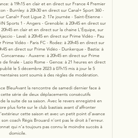
ance: à 19h15 en clair et en direct sur France 4 Premier 
n - Burnley: à 20h30 en direct sur Canal+ Sport 360 - 
sur Canal+ Foot Ligue 2: 17e journée - Saint-Étienne - 
N Sports 1 - Angers - Grenoble: à 20h45 en direct sur 
0h45 en clair et en direct sur la chaine L'Équipe, sur 
accio - Laval: à 20h45 en direct sur Prime Vidéo - Pau 
r Prime Vidéo - Paris FC - Rodez: à 20h45 en direct sur 
h45 en direct sur Prime Vidéo - Dunkerque - Bastia: à 
- Concarneau - Auxerre: à 20h45 en direct sur Prime 
e de finale - Lazio Rome - Genoa: à 21 heures en direct 
ublié le 5 décembre 2023 à 07h15 mis à jour le 5 
ntaires sont soumis à des règles de modération. 

nce BleuAvant la rencontre de samedi dernier face à 
 cette série de deux déplacements consécutifs 
e la suite de sa saison. Avec le revers enregistré en 
e plus forte sur le club bastiais avant d’affronter 
extérieur cette saison et avec un petit point d’avance 
 son coach Régis Brouard n’ont pas le droit à l’erreur. 
nat qui n’a toujours pas connu le moindre succès à 
domicile. 
