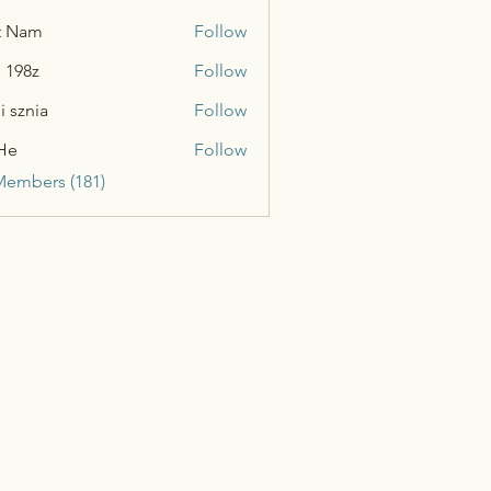
t Nam
Follow
n 198z
Follow
i sznia
Follow
He
Follow
Members (181)