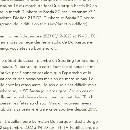
smission TV du match de foot Dunkerque Bastia SC en 
ne le match Dunkerque Bastia SC est-il retransmis? ". 
xième Division 2 L2 D2. Dunkerque Bastia SC heure 
/canal de la diffusion télé (live/direct ou différé). 

aming live 5 décembre 2023 05/12/2023 at 19:45 UTC: 
 demandez où regarder les matchs de Dunkerque en 
ming, vous êtes au bon endroit.

 le début de saison, plombe un Sporting terriblement 
passé. "II est vrai que cette inefficacité nous fait mal 
'arrive pas à concrétiser alors que l'approche et le 
ations et des occasions mais on ne marque pas. Le 
é chez les attaquants. Je sais que c'est difficile mais 
nkerque, le SC Bastia joue très gros. Car en cas de 
ly, autre mal classé de ce championnat, les ‘’Turchini’’ 
 passer les fêtes au chaud. Mais un nouveau revers 
lub dans sa première vraie crise sportive depuis 2017. 

 : à quelle heure Le match Dunkerque - Bastia Borgo 
 02 septembre 2022 à 19h30 sur FFF TV. Rediffusions de 