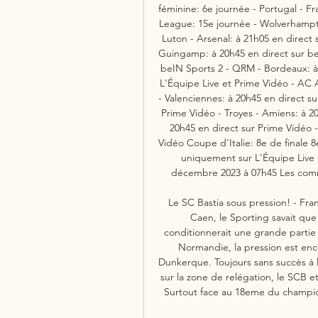
féminine: 6e journée - Portugal - Fr
League: 15e journée - Wolverhampto
Luton - Arsenal: à 21h05 en direct 
Guingamp: à 20h45 en direct sur beI
beIN Sports 2 - QRM - Bordeaux: à 2
L'Équipe Live et Prime Vidéo - AC Aj
- Valenciennes: à 20h45 en direct su
Prime Vidéo - Troyes - Amiens: à 20
20h45 en direct sur Prime Vidéo 
Vidéo Coupe d'Italie: 8e de finale 8
uniquement sur L'Équipe Live p
décembre 2023 à 07h45 Les comme
Le SC Bastia sous pression! - Fra
Caen, le Sporting savait que
conditionnerait une grande partie d
Normandie, la pression est encor
Dunkerque. Toujours sans succès à l’
sur la zone de relégation, le SCB et
Surtout face au 18eme du champion