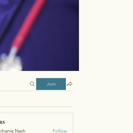
Join
rs
phanie Nash
Follow