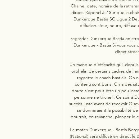
Chaine, date, horaire de la retran
direct. Répond à: "Sur quelle chai
Dunkerque Bastia SC Ligue 2 Deu
diffusion. Jour, heure, diffuseur
regarder Dunkerque Bastia en stre
Dunkerque - Bastia Si vous vous
direct strea
Un manque d’efficacité qui, depuis
orphelin de certains cadres de l’an 
regrette le coach bastiais. On n
contenu sont bons. On a des situ
doute s'est peut-être un peu install
personne ne triche". Ce soir à Du
succès juste avant de recevoir Quevil
se donneraient la possibilité de
pourrait, en revanche, plonger le c
Le match Dunkerque - Bastia Borgo
(National) sera diffusé en direct le