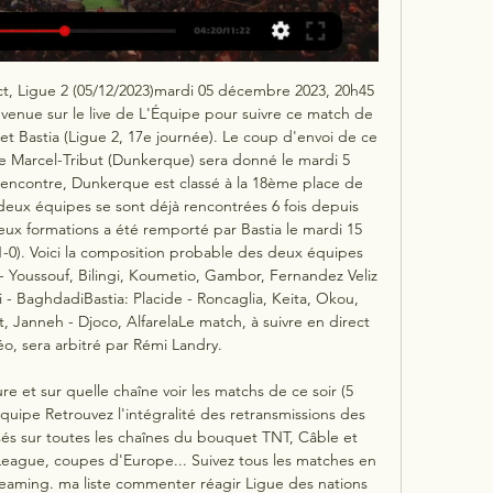
ct, Ligue 2 (05/12/2023)mardi 05 décembre 2023, 20h45 
venue sur le live de L'Équipe pour suivre ce match de 
t Bastia (Ligue 2, 17e journée). Le coup d'envoi de ce 
e Marcel-Tribut (Dunkerque) sera donné le mardi 5 
encontre, Dunkerque est classé à la 18ème place de 
 deux équipes se sont déjà rencontrées 6 fois depuis 
eux formations a été remporté par Bastia le mardi 15 
1-0). Voici la composition probable des deux équipes 
 Youssouf, Bilingi, Koumetio, Gambor, Fernandez Veliz 
i - BaghdadiBastia: Placide - Roncaglia, Keita, Okou, 
, Janneh - Djoco, AlfarelaLe match, à suivre en direct 
o, sera arbitré par Rémi Landry. 

 et sur quelle chaîne voir les matchs de ce soir (5 
uipe Retrouvez l'intégralité des retransmissions des 
sés sur toutes les chaînes du bouquet TNT, Câble et 
 League, coupes d'Europe... Suivez tous les matches en 
treaming. ma liste commenter réagir Ligue des nations 