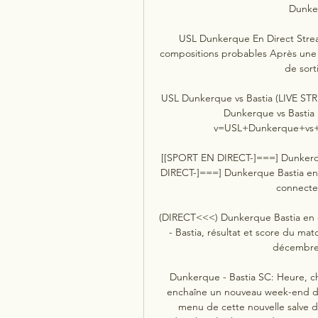
Dunker
USL Dunkerque En Direct Stream
compositions probables Après une n
de sort
USL Dunkerque vs Bastia (LIVE STRE
Dunkerque vs Bastia :
v=USL+Dunkerque+vs+Ba
[[SPORT EN DIRECT-]===] Dunkerque
DIRECT-]===] Dunkerque Bastia en 
connecter
(DIRECT<<<) Dunkerque Bastia en d
- Bastia, résultat et score du mat
décembre 2
Dunkerque - Bastia SC: Heure, cha
enchaîne un nouveau week-end d
menu de cette nouvelle salve de