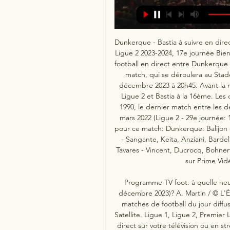
Dunkerque - Bastia à suivre en dire
Ligue 2 2023-2024, 17e journée Bien
football en direct entre Dunkerque e
match, qui se déroulera au Stad
décembre 2023 à 20h45. Avant la r
Ligue 2 et Bastia à la 16ème. Les
1990, le dernier match entre les d
mars 2022 (Ligue 2 - 29e journée: 
pour ce match: Dunkerque: Balijon -
- Sangante, Keita, Anziani, Bardel
Tavares - Vincent, Ducrocq, Bohnert
sur Prime Vidé
Programme TV foot: à quelle heure
décembre 2023)? A. Martin / © L'Éq
matches de football du jour diffu
Satellite. Ligue 1, Ligue 2, Premier
direct sur votre télévision ou en s