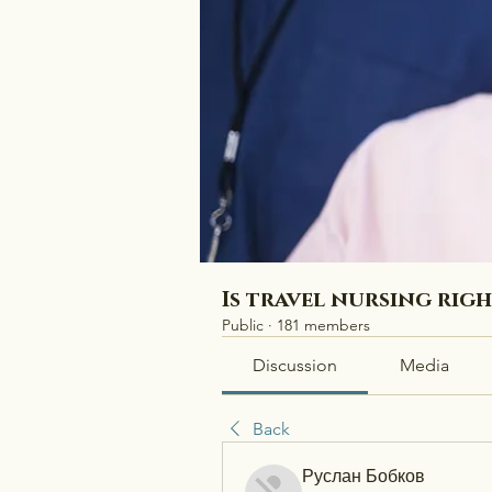
Is travel nursing rig
Public
·
181 members
Discussion
Media
Back
Руслан Бобков