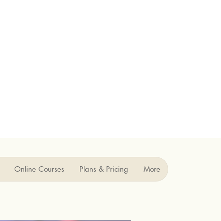
Online Courses
Plans & Pricing
More