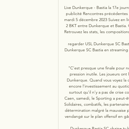
Live Dunkerque - Bastia la 17e jour
publicité Rencontres précédentes 5
mardi 5 décembre 2023 Suivez en li
2 BKT entre Dunkerque et Bastia. C
Retrouvez les stats, les compositions,
regarder USL Dunkerque SC Bastia
Dunkerque SC Bastia en streaming 
"C’est presque une finale pour n
pression inutile. Les joueurs ont
Dunkerque. Quand vous voyez la d
encore l’investissement au quotid
surtout qu’il n’y a pas de cris
Caen, samedi, le Sporting a peut-êt
Solidaires, combatifs, les partenair
détermination malgré la mauvaise p
vendangé sur le plan offensif en gâ
Dunkerque Bastia SC chaine tv h