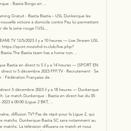
que - Bastia Borgo en ...

ing Gratuit - Bastia Bastia – USL Dunkerque les 
ouvelle victoire à domicile contre Pau lui permettant 
ir de la zone rouge l'USL...

AM) TV 12/5/2023 il y a 10 heures — Live Stream USL 
 https://sport.moziohd-tv.club/live.php?
stia The Bastia team has a home non ...

 Bastia en direct tv 5 il y a 14 heures — [SPORT EN 
direct tv 5 décembre 2023 FFF.TV · Recrutement · Se 
 · Fédération Française de .

irect 5 décembre 2023 il y a 18 heures — Dunkerque 
ch. Le match Dunkerque - Bastia en direct live du 05 
023 à 00:00 (Ligue 2 BKT, ...

îne, diffusion TV? Pas de répit pour la Ligue 2, qui 
e matchs. Dunkerque-Bastia SC sera notamment au 
 matchs. La télévision diffusera ce match et nous 