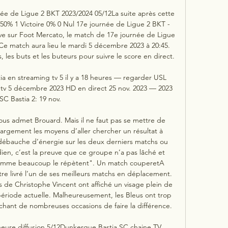
née de Ligue 2 BKT 2023/2024 05/12La suite après cette 
0% 1 Victoire 0% 0 Nul 17e journée de Ligue 2 BKT - 
ve sur Foot Mercato, le match de 17e journée de Ligue 
e match aura lieu le mardi 5 décembre 2023 à 20:45. 
 les buts et les buteurs pour suivre le score en direct. 

 en streaming tv 5 il y a 18 heures — regarder USL 
tv 5 décembre 2023 HD en direct 25 nov. 2023 — 2023 
SC Bastia 2: 19 nov.

ous admet Brouard. Mais il ne faut pas se mettre de 
 largement les moyens d’aller chercher un résultat à 
ébauche d’énergie sur les deux derniers matchs ou 
ien, c’est la preuve que ce groupe n’a pas lâché et 
e comme beaucoup le répètent". Un match couperetA 
re livré l’un de ses meilleurs matchs en déplacement. 
es de Christophe Vincent ont affiché un visage plein de 
ériode actuelle. Malheureusement, les Bleus ont trop 
chant de nombreuses occasions de faire la différence. 

eure diffusion 5/12Dunkerque Bastia SC chaine TV. 