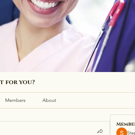
ht for you?
Members
About
Membe
Ste