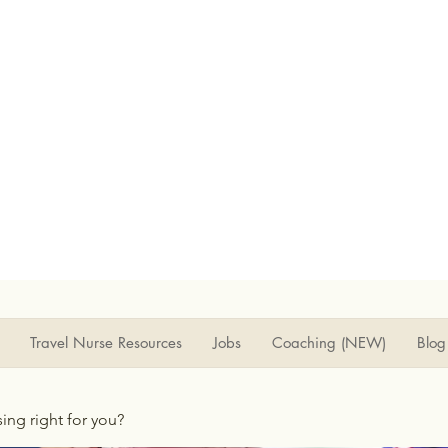
Travel Nurse Resources
Jobs
Coaching (NEW)
Blog
rsing right for you?