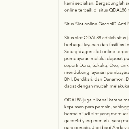
kami sediakan. Bergabunglah s
online terbaik di situs QDAL88 r
Situs Slot online Gacor4D Anti
Situs slot QDAL88 adalah situs 
berbagai layanan dan fasilitas t
Sebagai agen slot online terpe
pembayaran melalui deposit pul
seperti Dana, Sakuku, Ovo, Link
mendukung layanan pembayaran m
BNI, Berdikari, dan Danamon. De
dapat dengan mudah melakukan t
QDAL88 juga dikenal karena m
kepuasan para pemain, sehing
bermain judi slot yang memuaska
gacor4d yang menarik, yang me
para pemain. Jadi bagi Anda yang