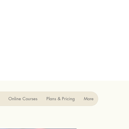
Online Courses
Plans & Pricing
More