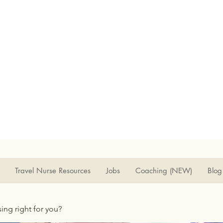
Travel Nurse Resources
Jobs
Coaching (NEW)
Blog
rsing right for you?