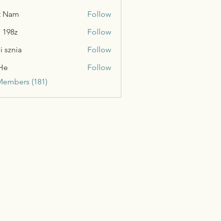
t Nam
Follow
n 198z
Follow
i sznia
Follow
He
Follow
Members (181)