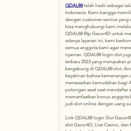
QDAL88
 telah hadir sebagai sal
Indonesia. Kami bangga memiliki
dengan customer service yang s
bisa menghubungi kami melalui
QDAL88 Rtp Gacor4D untuk men
adanya layanan ini, kami ber
semua anggota kami agar merek
nyaman. QDAL88 login slot juga
terbaru 2023 yang merupakan pil
bergabung di QDAL88 slot, An
keyakinan bahwa kemenangan aka
menawarkan kemudahan bagi An
potongan awal saat mendaftar s
memanfaatkan bonus anggota ba
judi slot online dengan uang s
Link QDAL88 login Slot Gacor4
slot Gacor4D, Live Casino, dan