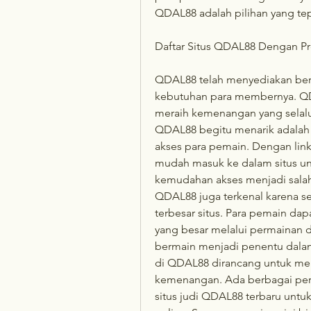
QDAL88 adalah pilihan yang tep
Daftar Situs QDAL88 Dengan Pr
QDAL88 telah menyediakan berb
kebutuhan para membernya. QD
meraih kemenangan yang selalu 
QDAL88 begitu menarik adalah a
akses para pemain. Dengan link
mudah masuk ke dalam situs u
kemudahan akses menjadi salah s
QDAL88 juga terkenal karena s
terbesar situs. Para pemain d
yang besar melalui permainan 
bermain menjadi penentu dalam
di QDAL88 dirancang untuk me
kemenangan. Ada berbagai perma
situs judi QDAL88 terbaru untu