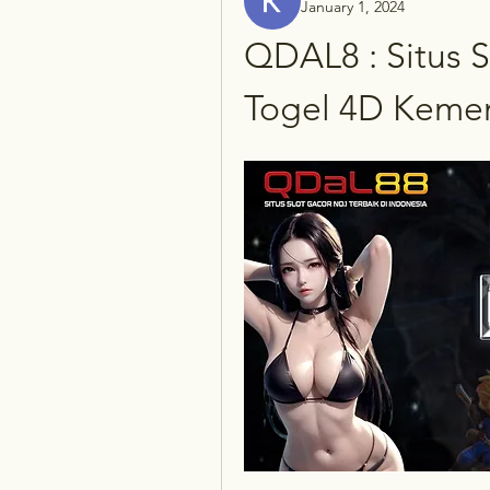
January 1, 2024
QDAL8 : Situs S
Togel 4D Keme