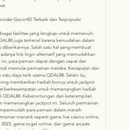
at.
ovider Gacor4D Terbaik dan Terpopuler
agai fasilitas yang lengkap untuk memenuhi 
AL88 juga terkenal karena kemudahan dalam 
diberikannya. Salah satu hal yang membuat 
danya link login alternatif yang memudahkan 
 ini, para pemain dapat dengan cepat dan 
ntuk memulai permainan mereka. Kecepatan dan 
atu daya tarik utama QDAL88. Selain itu, 
ering memberikan hadiah bonus untuk jackpot 
apat berkesempatan untuk memenangkan hadiah 
di QDAL88. Keberuntungan dan keterampilan 
 memenangkan jackpot ini. Seluruh permainan 
mpermudah para pemain dalam meraih 
inan menarik seperti game live casino online, 
k 2023, game togel online, dan game arcade 