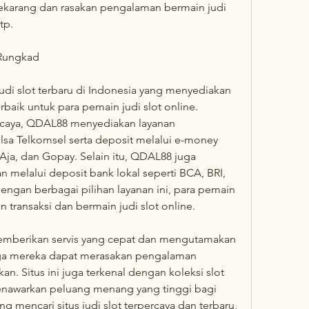
ekarang dan rasakan pengalaman bermain judi 
tp.
 Rungkad
judi slot terbaru di Indonesia yang menyediakan 
erbaik untuk para pemain judi slot online. 
rcaya, QDAL88 menyediakan layanan 
sa Telkomsel serta deposit melalui e-money 
Aja, dan Gopay. Selain itu, QDAL88 juga 
elalui deposit bank lokal seperti BCA, BRI, 
ngan berbagai pilihan layanan ini, para pemain 
ransaksi dan bermain judi slot online. 
emberikan servis yang cepat dan mengutamakan 
ga mereka dapat merasakan pengalaman 
n. Situs ini juga terkenal dengan koleksi slot 
nawarkan peluang menang yang tinggi bagi 
 mencari situs judi slot terpercaya dan terbaru, 