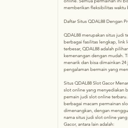
online. Semua permainan ini bi
memberikan fleksibilitas waktu 
Daftar Situs QDAL88 Dengan Pr
QDAL88 merupakan situs judi te
berbagai fasilitas lengkap, link 
terbesar, QDAL88 adalah piliha
kemenangan dengan mudah. Tid
menarik dan bisa dimainkan 24
pengalaman bermain yang men
Situs QDAL88 Slot Gacor Menang
slot online yang menyediakan be
pemain judi slot online terbaru.
berbagai macam permainan slot
dimenangkan, dengan mengguna
nama situs judi slot online ya
Gacor, antara lain adalah: 