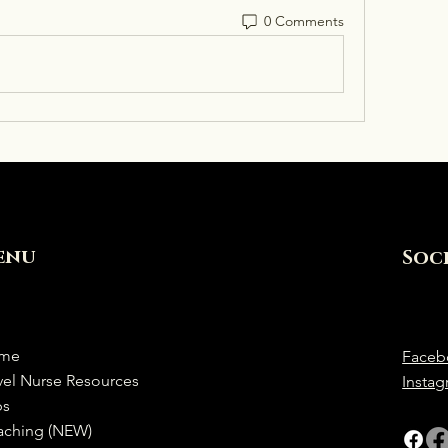
0 Comments
enu
Soc
me
Faceb
vel Nurse Resources
Insta
bs
aching (NEW)