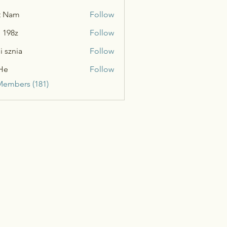
t Nam
Follow
n 198z
Follow
i sznia
Follow
He
Follow
Members (181)