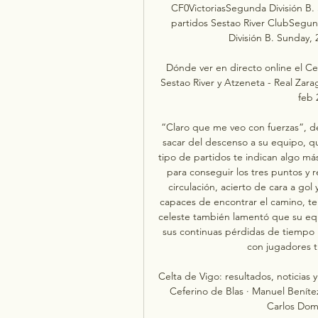
CF0VictoriasSegunda División B. 
partidos Sestao River ClubSegun
División B. Sunday,
Dónde ver en directo online el Cel
Sestao River y Atzeneta - Real Zarag
feb 
“Claro que me veo con fuerzas”, dec
sacar del descenso a su equipo, qu
tipo de partidos te indican algo más
para conseguir los tres puntos y r
circulación, acierto de cara a go
capaces de encontrar el camino, te
celeste también lamentó que su equi
sus continuas pérdidas de tiempo 
con jugadores t
Celta de Vigo: resultados, noticias y
Ceferino de Blas · Manuel Beníte
Carlos Domí