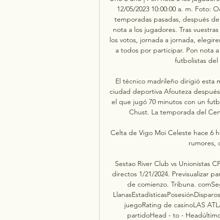
12/05/2023 10:00:00 a. m. Foto: O
temporadas pasadas, después de 
nota a los jugadores. Tras vuestra
los votos, jornada a jornada, elegir
a todos por participar. Pon nota a
futbolistas del
El técnico madrileño dirigió esta m
ciudad deportiva Afouteza después 
el que jugó 70 minutos con un futbo
Chust. La temporada del Cente
Celta de Vigo Moi Celeste hace 6 ho
rumores, c
Sestao River Club vs Unionistas C
directos 1/21/2024. Previsualizar pa
de comienzo. Tribuna. comSegu
LlanasEstadísticasPosesiónDisparos
juegoRating de casinoLAS A
partidoHead - to - Headúltimo