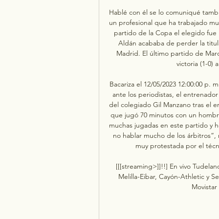
Hablé con él se lo comuniqué tambié
un profesional que ha trabajado mu
partido de la Copa el elegido fue 
Aldán acababa de perder la titula
Madrid. El último partido de Marc
victoria (1-0) 
Bacariza el 12/05/2023 12:00:00 p. 
ante los periodistas, el entrenador 
del colegiado Gil Manzano tras el e
que jugó 70 minutos con un hombre 
muchas jugadas en este partido y he
no hablar mucho de los árbitros”, 
muy protestada por el técni
[[[streaming>]]!!] En vivo Tudelan
Melilla-Eibar, Cayón-Athletic y Se
Movistar