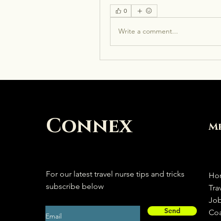
0
Write a comment...
Connex
M
For our latest travel nurse tips and tricks
Ho
subscribe below
Tra
Jo
Send
Co