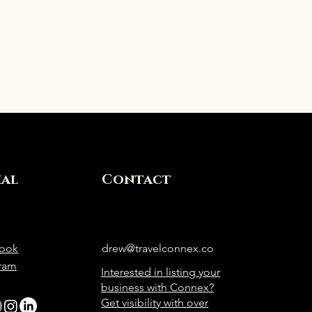
ial
Contact
ook
drew@travelconnex.co
gram
Interested in listing your
business with Connex?
Get visibility with over