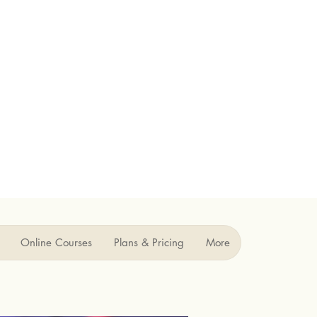
Online Courses
Plans & Pricing
More