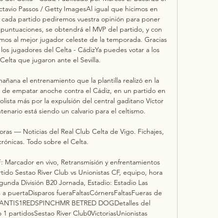
ctavio Passos / Getty ImagesAl igual que hicimos en 
cada partido pediremos vuestra opinión para poner 
s puntuaciones, se obtendrá el MVP del partido, y con 
emos al mejor jugador celeste de la temporada. Gracias 
 los jugadores del Celta - CádizYa puedes votar a los 
 Celta que jugaron ante el Sevilla. 

añana el entrenamiento que la plantilla realizó en la 
de empatar anoche contra el Cádiz, en un partido en 
lista más por la expulsión del central gaditano Víctor 
nario está siendo un calvario para el celtismo. 

ras — Noticias del Real Club Celta de Vigo. Fichajes, 
rónicas. Todo sobre el Celta.

F: Marcador en vivo, Retransmisión y enfrentamientos 
rtido Sestao River Club vs Unionistas CF, equipo, hora 
nda División B20 Jornada, Estadio: Estadio Las 
 a puertaDisparos fueraFaltasCórnersFaltasFueras de 
TLANTIS1REDSPINCHMR BETRED DOGDetalles del 
 1 partidosSestao River Club0VictoriasUnionistas 