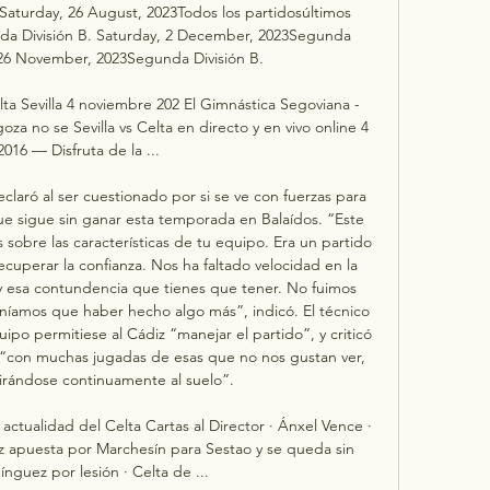
Saturday, 26 August, 2023Todos los partidosúltimos 
da División B. Saturday, 2 December, 2023Segunda 
 26 November, 2023Segunda División B. 

ta Sevilla 4 noviembre 202 El Gimnástica Segoviana - 
oza no se Sevilla vs Celta en directo y en vivo online 4 
2016 — Disfruta de la ...

laró al ser cuestionado por si se ve con fuerzas para 
e sigue sin ganar esta temporada en Balaídos. “Este 
 sobre las características de tu equipo. Era un partido 
ecuperar la confianza. Nos ha faltado velocidad en la 
l y esa contundencia que tienes que tener. No fuimos 
níamos que haber hecho algo más”, indicó. El técnico 
po permitiese al Cádiz “manejar el partido”, y criticó 
“con muchas jugadas de esas que no nos gustan ver, 
irándose continuamente al suelo”. 

 actualidad del Celta Cartas al Director · Ánxel Vence · 
z apuesta por Marchesín para Sestao y se queda sin 
nguez por lesión · Celta de ...
