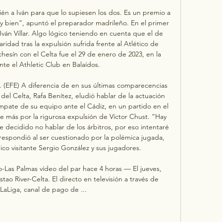
n a Iván para que lo supiesen los dos. Es un premio a 
y bien”, apuntó el preparador madrileño. En el primer 
Iván Villar. Algo lógico teniendo en cuenta que el de 
ridad tras la expulsión sufrida frente al Atlético de 
hesín con el Celta fue el 29 de enero de 2023, en la 
ante el Athletic Club en Balaídos. 

m. (EFE) A diferencia de en sus últimas comparecencias 
del Celta, Rafa Benítez, eludió hablar de la actuación 
mpate de su equipo ante el Cádiz, en un partido en el 
más por la rigurosa expulsión de Víctor Chust. “Hay 
 decidido no hablar de los árbitros, por eso intentaré 
respondió al ser cuestionado por la polémica jugada, 
co visitante Sergio González y sus jugadores. 

o-Las Palmas vídeo del par hace 4 horas — El jueves, 
stao River-Celta. El directo en televisión a través de 
 LaLiga, canal de pago de ...