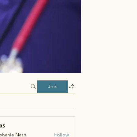
Join
rs
phanie Nash
Follow