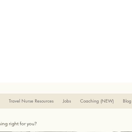
Travel Nurse Resources
Jobs
Coaching (NEW)
Blog
rsing right for you?