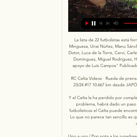
La lista de 22 futbolistas está for
Mingueza, Unai Núñez, Manu Sánchez
Dotor, Luca de la Torre, Cervi, Carle
Domínguez, Miguel Rodríguez, Hu
apoyo de Luís Campos" Publicado p
RC Celta Videos · Rueda de prensa
23/24 #17 10.667 km desde JAPÓN 
Y el Celta la ha perdido por complet
problema, habrá dado un paso i
futbolísticos el Celta puede encont
Lo que no parece tan sencillo es q
Uno a uno | Pon nota a los jugadores