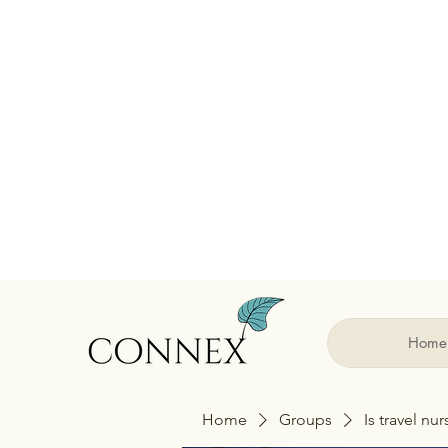
Home
Home
Groups
Is travel nu