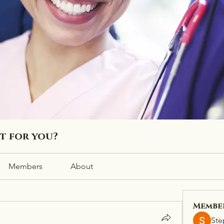
ht for you?
Members
About
Membe
Ste