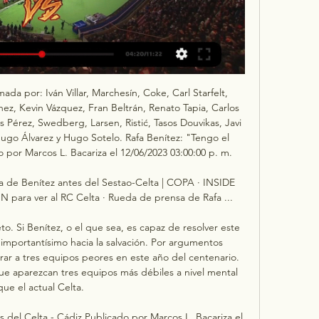
mada por: Iván Villar, Marchesín, Coke, Carl Starfelt, 
, Kevin Vázquez, Fran Beltrán, Renato Tapia, Carlos 
s Pérez, Swedberg, Larsen, Ristić, Tasos Douvikas, Javi 
go Álvarez y Hugo Sotelo. Rafa Benítez: "Tengo el 
or Marcos L. Bacariza el 12/06/2023 03:00:00 p. m. 

 de Benítez antes del Sestao-Celta | COPA · INSIDE 
para ver al RC Celta · Rueda de prensa de Rafa ...

o. Si Benítez, o el que sea, es capaz de resolver este 
mportantísimo hacia la salvación. Por argumentos 
rar a tres equipos peores en este año del centenario. 
ue aparezcan tres equipos más débiles a nivel mental 
que el actual Celta. 

 del Celta - Cádiz Publicado por Marcos L. Bacariza el 