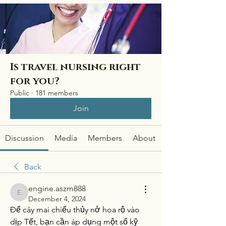
Is travel nursing right
for you?
Public
·
181 members
Join
Discussion
Media
Members
About
Back
engine.aszm888
engine.aszm888
December 4, 2024
Để cây mai chiếu thủy nở hoa rộ vào 
dịp Tết, bạn cần áp dụng một số kỹ 