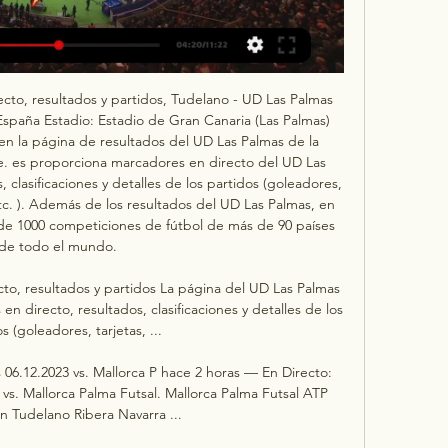
 UD Melilla Guernika Club – Unionistas de Salamanca Villanovense – UD Ibiza CA Antoniano – CD Lugo UD Barbastro – SD Ponferradina Yeclano Deportivo – Atlético Sanluqueño UCAM Murcia – Linares Deportivo Arandina CF – Real Murcia CF CD Cacereño – CD Castellón Orihuela CF – Nàstic de Tarragona Ursaria – CD Cayón Ocho grupos para la Copa del Rey Grupo A (Todos los equipos que participan en la Supercopa. 

CD Tudelano UD Las Palmas en directo hoy 6 diciembre hace 3 horas — CD Tudelano UD Las Palmas en directo hoy 6 diciembre 2023 sabe muy bien lo que es marcarle un gol a la UD Las Palmas El delantero marcó con ...

Tudelano vs Las Palmas en vivo, resultados H2H hace 16 horas — Tudelano Las Palmas marcadores en directo (y ver en vivo gratis video streaming en directo) comienza el 2023-12-06 en Estadio Municipal ...

Tudelano Las Palmas en vivo | Copa del Rey | 6 diciembre 2023 hace 5 horas — Widgets de resultados en vivo gratis para Webmasters. © 2012-2023 Academia de Apuestas. PP.FF. / Contactos. Términos y condiciones ...

Además el Mensajero de La Palma jugará en la Copa y lo hará desde el Grupo E de Segunda Federación. De los tres equipos canarios, el CD Mensajero resultó eliminado en la primera ronda de la Copa del Rey 23/24 Calendario de la Copa del Rey 23/24 de la UD Las Palmas Estadio de la UD Las Palmas / UD Las Palmas Primera ronda: 1 de noviembre Segunda ronda: 6 de diciembre Dieciseisavos: 7 de enero Octavos: 17 de enero Cuartos: 24 de enero Semifinales: ida el 7 febrero y la vuelta el 28. 

CD Tudelano vs UD Las Palmas en vivo 6 diciembre 2023 Ver hace 3 horas — CD Tudelano vs UD Las Palmas transmisión en vivo. Consulta dónde puedes ver el partido en directo. Próximos eventos.

La UD Las Palmas se enfrentará al CD Manacor en Copa del ReyLa UD Las Palmas jugará a domicilio con el equipo navarro del Tudelano en la segunda ronda La UD Las Palmas ya conoce a su segundo rival en la Copa del Rey 23/24. Los amarillos visitarán al Tudelano en tierras navarras. En la primera ronda la UD Las Palmas se enfrentó al CD Manacor de Tercera Federación en Mallorca. 

Cuándo jugará la UD Las Palmas la segunda eliminatoria de la Copa del Rey 23/24 La segunda ronda de la Copa del Rey 23/24 se realizará entre las fechas del 5 de noviembre y el 7 de noviembre de 2023. En esta primera ronda se emparejarán los equipos de menor categoría con los de mayor categoría. Será a partido único. 

Grupo F (Tercera Federación): Arosa, Real Jaén, Azuaga, Varea, Atlético Astorga, Manacor, Lorca Deportiva y Atzeneta. Grupo G (Copa Federación): San Roque de Lepe, UD Logroñés, Badalona Futur y Talavera. Grupo H (ronda preliminar): Boiro, Deportivo Murcia, Quintanar de la Orden, Tardienta, Rubí, Turégano, Hernán Cortés, Buñol, Chiclana y Atlético de Lugones. Equipos canarios que disputan la Copa del Rey 2023/2024 La UD Las Palmas disputará esta Copa del Rey, la primera tras su regreso a Primera División y entrará en el sorteo del Grupo B. El CD Tenerife también disputará la competición y lo hará desde el Grupo C. 

UD Las Palmas | Web Oficial hace 20 horas — Resumen UD Las Palmas 2 vs Getafe CF 0 · Rueda de prensa UD Las Palmas vs Getafe CF · Hoy juega Las Palmas - Jornada 15 | UD Las Palmas · Resumen Real Betis 1 vs ...

Grupo D (Primera Federación): Ponferradina, Málaga, Ibiza, Lugo, Deportivo, Linares Deportivo, Unionistas, Real Murcia, Nàstic de Tarragona, Castellón, Arenteiro, Sestao River, Tarazona, Teruel, Antequera, Recreativo de Huelva, Atlético Sanluqueño y Melilla. Grupo E (Segunda Federación): Real Avilés, Compostela, Zamora, Guijuelo, Utebo, Gernika, Tudelano, Peña Deportiva, Manresa, Terrassa, Hércules, Yeclano Deportivo, Navalcarnero, Cacereño, Gimnástica Segoviana, Villanovense, Covadonga, Cayón, Barakaldo, Europa, Orihuela, Ursaria, Arandina, Marbella, Atlético Antoniano, Andratx, Mensajero, Águilas, Llerenense, Valle de Egüés, Náxara, Barbastro, Manchego Ciudad Real y UCAM Murcia. 

Escucha SER Deportivos Las PalmasCon Nicolás LópezNico López y su equipo nos traen diariamente la actualidad del deporte en Las Palmas. La noticia, la polémica y el debate son la seña de identidad de este programa. SER Deportivos Las Palmas - 05/12/23Ayer - 01:00:00El código iframe se ha copiado en el portapapelesPortadaPodcastsPimienta hará rotaciones frente al Tudelano pero quiere llegar lejos en la Copa El entrenador de la UD Las Palmas, Xavier García Pimienta, hará rotaciones en el partido de Copa del Rey de este miércoles ante el CD Tudelano, en Navarra, no solo para dar descanso a los habituales titulares, sino porque cree que todos los jugadores de la plantilla merecen "participar mucho más". 

Online Tudelano contra Las Palmas en directo 06.12.2023 hace 11 horas — Online Tudelano contra Las Palmas en directo 06.12.2023 Televisión en vivo Calendario del UD Las Palmas 2023/24. Descubre cuáles serán los ...

CD Tudelano - Las Palmas en vivo, resultados H2H CD Tudelano Las Palmas marcadores en directo (y ver en vivo gratis video streaming en directo) comienza el 6 dic 2023 a las 20:00 (Hora UTC) Copa del Rey, ...

Tudelano vs Las Palmas en vivo y en directo 06.12.2023 hace 2 horas — Para ver La Liga online o ver la Champions League en vivo en rojadirecta-tv.es no es necesario registrarse, pues es posible ver fútbol ...

CD Tudelano - UD Las Palmas en directo hoy 6 diciembre hace 3 horas — CD Tudelano - UD Las Palmas en directo hoy 6 diciembre 2023 Estamos actualizando un resumen de la coincidencia para CD Tudelano vs Las ...

No juegan la primera ronda de la Copa del Rey): Real Madrid, Osasuna, Barcelona y Atlético. Grupo B (Primera División): Real Sociedad, Celta, Villarreal, Cádiz, Betis, Getafe, Athletic, Valencia, Mallorca, Almería, Girona, Granada, Rayo Vallecano, UD Las Palmas, Sevilla y Deportivo Alavés. Grupo C (Segunda División): Valladolid, Racing de Santander, Espanyol, Real Zaragoza, Elche, Leganés, Levante, Huesca, Eibar, Mirandés, Albacete, Sporting de Gijón, Andorra, Racing de Ferrol, Oviedo, Amorebieta, Cartagena, Eldense, CD Tenerife, Alcorcón y B