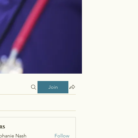
Join
rs
phanie Nash
Follow