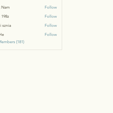
t Nam
Follow
n 198z
Follow
i sznia
Follow
He
Follow
Members (181)