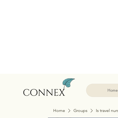
Home
Home
Groups
Is travel nu