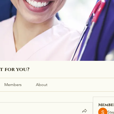
ht for you?
Members
About
Membe
Ste