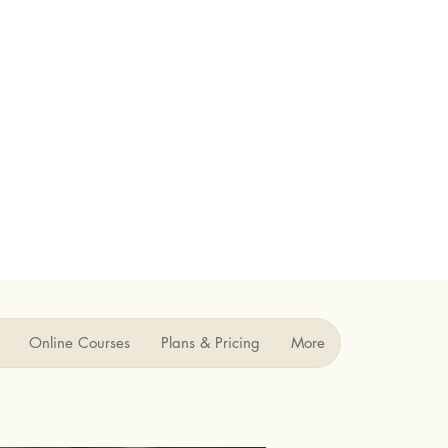
Online Courses
Plans & Pricing
More