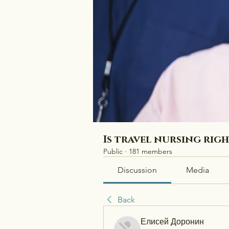
Is travel nursing rig
Public
·
181 members
Discussion
Media
Back
Елисей Доронин