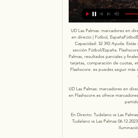
UD Las Palmas: marcadores en directo, resultados y partidos, Tudelano - UD Las Palmas en directo | Fútbol, EspañaFútbolEspaña Estadio: Estadio de Gran Canaria (Las Palmas) Capacidad: 32 392 Ayuda: Estás en la página de resultados del UD Las Palmas de la sección Fútbol/España. Flashscore. es proporciona marcadores en directo del UD Las Palmas, resultados parciales y finales, clasificaciones y detalles de los partidos (goleadores, tarjetas, comparación de cuotas, etc. ). Además de los resultados del UD Las Palmas, en Flashscore. es puedes seguir más de 1000 competiciones de fútbol de más de 90 países de todo el mundo. 

UD Las Palmas: marcadores en directo, resultados y partidos La página del UD Las Palmas en Flashscore.es ofrece marcadores en directo, resultados, clasificaciones y detalles de los partidos (goleadores, tarjetas, ...

En Directo: Tudelano vs Las Palmas 06.12.2023 vs. Mallorca P hace 2 horas — En Directo: Tudelano vs Las Palmas 06.12.2023 vs. Mallorca Palma Futsal. Mallorca Palma Futsal ATP Iluminación Tudelano Ribera Navarra ...

Tudelano Las Palmas en vivo | Copa del Rey | 6 diciembre 2023El portal Academia de Apuestas ofrece estadísticas de clubes, jugadores y competiciones de fútbol. Cubrimos Copas, Ligas, Torneos y Amistosos de selecciones y clubes de todo el mundo. Informaciones de goles, resultados finales y al descanso, tarjetas amarillas y rojas, entre otros datos que ayudarán a los usuarios a tener un conocimiento más completo de los deportes disponibles. Podrás seguir los resultados en vivo de competiciones como La Liga, Serie A, Premier League, Liga de Campeones, Liga Europa, entre otras. 

Además siempre que se cumplan los requisitos mínimos de la RFEF para las instalaciones, se jugará en el campo del equipo más modesto. No habrá VAR en este partido de primera ronda. Partidos de la segunda ronda de la Copa del Rey ATLÉTICO ASTORGA – SEVILLA FCATZENETA UE – GETAFE CFAROSA SC – VALENCIA CFCF VILLANOVENSE – REAL BETIS BALOMPIÉUD BARBASTRO – UD ALMERÍAARANDINA CF – CÁDIZ CFTERRASA FC – DEPORTIVO ALAVÉSORIHUELA CF – GIRONA FCYECLANO DEPORTIVO – RAYO VALLECANO DE MADRIDCD VALLE DE EGÜÉS – RCD MALLORCAZAMORA CF – VILLARREAL CFCD TUDELANO – UD LAS PALMASCE ANDRATX – REAL SOCIEDAD DE FÚTBOLCD CAYÓN – ATHLETIC CLUBSESTAO RIVER CLUB – RC CELTA DE VIGOCD LUGO – CD MIRANDÉSANTEQUERA CF – SD HUESCAMÁLAGA CF – CD ELDENSERC DEPORTIVO – CD TENERIFECD ARENTEIRO – BURGOS CFCD CASTELLÓN – REAL OVIEDOUD MELILLA – SD EIBARUNIONISTAS DE SALAMANCA CF – REAL SPORTING DE GIJÓNLINARES DEPORTIVO – ELCHE CFLEVANTE UD – SD AMOREBIETARCD ESPANYOL – REAL VALLADOLID CFAD ALCORCÓN – FC CARTAGENARACING CLUB FERROL – ELCHE CF Emparejamientos de la primera ronda de la Copa del Rey CD Hernán Cortés – Real Betis Balompié Chiclana Club de Fútbol – Villarreal CF Tardienta – Getafe CF Atlético Lugones – Rayo Vallecano Madrid CD Quintanar – Sevilla FC Deportivo Murcia FC – Deportivo Alavés Turégano CF – Celta de Vigo CD Buñol – Real Sociedad Rubí – Athletic Club CD Boiro – CD Mallorca CD San Roque de Lepe – Girona FC CF Talavera de la Reina – UD Almería CF Badalona – Cádiz CF UD Logroñés – Valencia CF Arosa SC – Granada CF CD Manacor – UD Las Palmas Atlético Astorga FC – FC Andorra CD Varea – Levante UD CF Lorca Deportiva – SD Eibar Real Jaén CF – CD Eldense CD Azuaga – FC Cartagena Atzeneta – Real Zaragoza Peña Deportiva – Real Valladolid CD Mensajero – RD Espanyol Navalcarnero – Alcorcón Terrasa FC – Albacete Balompié Guijuelo – Sporting de Gijón Utebo FC – Mirandés Manresa – Real Oviedo Europa – Elche CF Marbella – Racing Club de Ferrol Zamora – Racing de Santander Llenerense – Leganés Hércules – Burgos CF Compostela – CD Tenerife Águilas FC – SD Huesca Valle de Egüés – CD Teruel Barakaldo – Málaga CF Andratx – SD Tarazona Tudelano – Recreativo de Huelva Gimástica Segoviana – Sestao River Manchego Ciudad Real – Antequera CF Real Avilés Industrial – CD Arenteiro CD Covadonga – RC Deportivo Náxara –