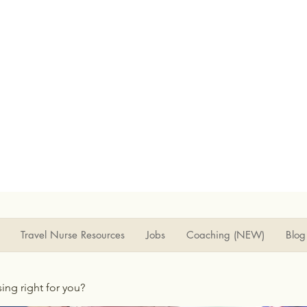
Travel Nurse Resources
Jobs
Coaching (NEW)
Blog
rsing right for you?