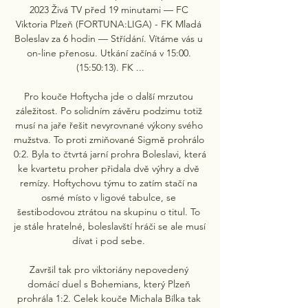
2023 Živá TV před 19 minutami — FC 
Viktoria Plzeň (FORTUNA:LIGA) - FK Mladá 
Boleslav za 6 hodin — Střídání. Vítáme vás u 
on-line přenosu. Utkání začíná v 15:00. 
(15:50:13). FK ...

Pro kouče Hoftycha jde o další mrzutou 
záležitost. Po solidním závěru podzimu totiž 
musí na jaře řešit nevyrovnané výkony svého 
mužstva. To proti zmiňované Sigmě prohrálo 
0:2. Byla to čtvrtá jarní prohra Boleslavi, která 
ke kvartetu proher přidala dvě výhry a dvě 
remízy. Hoftychovu týmu to zatím stačí na 
osmé místo v ligové tabulce, se 
šestibodovou ztrátou na skupinu o titul. To 
je stále hratelné, boleslavští hráči se ale musí 
dívat i pod sebe. 

Završil tak pro viktoriány nepovedený 
domácí duel s Bohemians, který Plzeň 
prohrála 1:2. Celek kouče Michala Bílka tak 