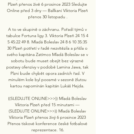
Plzeň přenos živě 6 prosince 2023 Sledujte 
Online před 3 dny — Ballkani Viktoria Plzeň 
přenos 30 listopadu .

A to ve skupině o záchranu. Pořadí týmů v 
tabulce Fortuna ligy 3. Viktoria Plzeň 24 15 4 
5 45:22 49 8. Mladá Boleslav 24 8 6 10 35:35 
30 Plzeň potřetí v řadě nezvítězila a přišla o 
svého kapitána Zatímco Mladá Boleslav se v 
sobotu bude muset obejít bez výrazné 
postavy ofenzivy v podobě Lamina Jawa, tak 
Plzni bude chybět opora zadních řad. V 
minulém kole byl poosmé v sezoně žlutou 
kartou napomínán kapitán Lukáš Hejda. 

((SLEDUJTE ONLINE>>>)) Mladá Boleslav 
Viktoria Plzeň před 15 minutami — 
(SLEDUJTE ONLINE>>>)) Mladá Boleslav 
Viktoria Plzeň přenos živý 6 prosince 2023 
Přenos tiskové konference české fotbalové 
reprezentace. 16.
