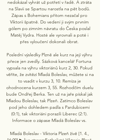
nedokázal vyhrát už potřetí v řadě. A ztráta 
na Slavii se Spartou narostla na pět bodů. 
Zápas s Bohemians přitom nezačal pro 
Viktorii špatně. Do vedení ji svým prvním 
gólem po zimním návratu do Česka poslal 
Matěj Vydra. Hosté ale vyrovnali a poté i 
přes vyloučení dokonali obrat. 

Poslední výsledky Plzně ale kurz na její výhru 
přece jen zvedly. Sázková kancelář Fortuna 
vypsala na výhru viktoriánů kurz 2, 30. Pokud 
věříte, že zvítězí Mladá Boleslav, můžete si na 
to vsadit v kurzu 3, 10. Remíza je 
ohodnocena kurzem 3, 55. Rozhodčím duelu 
bude Ondřej Berka. Ten už na jaře pískal jak 
Mladou Boleslav, tak Plzeň. Zatímco Boleslav 
pod jeho dohledem padla s Pardubicemi 
(0:1), tak viktoriáni porazili Liberec (2:1). 
Informace o zápase Mladá Boleslav vs. 

Mladá Boleslav - Viktoria Plzeň živě [1. 4., 
16:00] ▶ live streamFotbalisté Viktorie Plzeň 