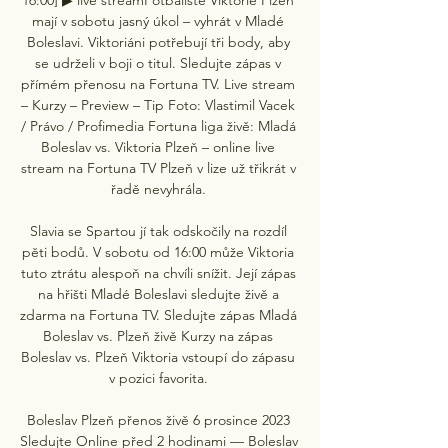
mají v sobotu jasný úkol – vyhrát v Mladé 
Boleslavi. Viktoriáni potřebují tři body, aby 
se udrželi v boji o titul. Sledujte zápas v 
přímém přenosu na Fortuna TV. Live stream 
– Kurzy – Preview – Tip Foto: Vlastimil Vacek 
/ Právo / Profimedia Fortuna liga živě: Mladá 
Boleslav vs. Viktoria Plzeň – online live 
stream na Fortuna TV Plzeň v lize už třikrát v 
řadě nevyhrála. 

Slavia se Spartou jí tak odskočily na rozdíl 
pěti bodů. V sobotu od 16:00 může Viktoria 
tuto ztrátu alespoň na chvíli snížit. Její zápas 
na hřišti Mladé Boleslavi sledujte živě a 
zdarma na Fortuna TV. Sledujte zápas Mladá 
Boleslav vs. Plzeň živě Kurzy na zápas 
Boleslav vs. Plzeň Viktoria vstoupí do zápasu 
v pozici favorita. 

Boleslav Plzeň přenos živě 6 prosince 2023 
Sledujte Online před 2 hodinami — Boleslav 