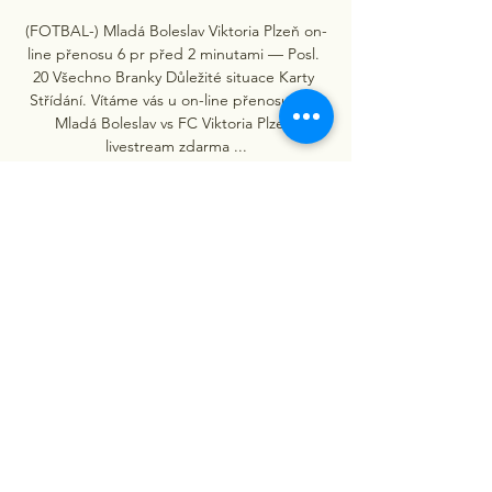
(FOTBAL-) Mladá Boleslav Viktoria Plzeň on-
line přenosu 6 pr před 2 minutami — Posl. 
20 Všechno Branky Důležité situace Karty 
Střídání. Vítáme vás u on-line přenosu. FK 
Mladá Boleslav vs FC Viktoria Plzeň 
livestream zdarma ...

Vzájemné zápasy s Mladou Boleslaví řečí 
čísel a On-line reportáž z utkání budete 
moci sledovat ZDE. FK Mladá Boleslav - FC 
Viktoria Plzeň sobota 23.10 - 18:20 - Městský 
stadion Ml.Boleslav - ČT4. Tabulka ...
0
0
Write a comment...