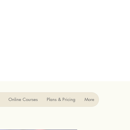
Online Courses
Plans & Pricing
More