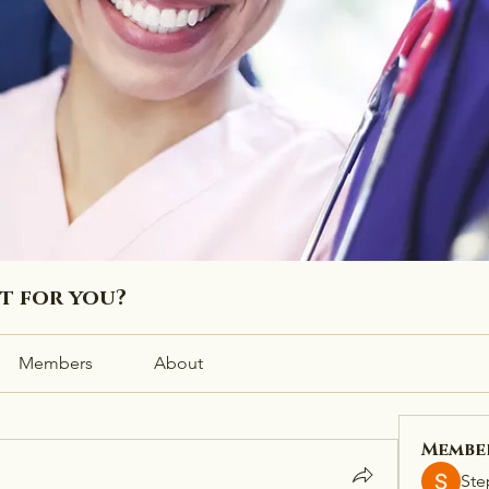
ht for you?
Members
About
Membe
Ste