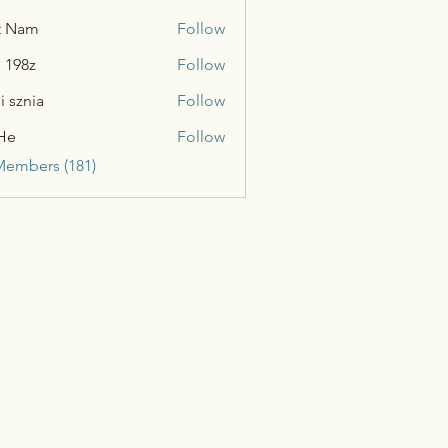
t Nam
Follow
n 198z
Follow
i sznia
Follow
He
Follow
Members (181)