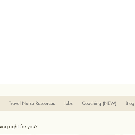
Travel Nurse Resources
Jobs
Coaching (NEW)
Blog
rsing right for you?