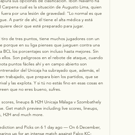
apura sus opciones de clasificación. Ibon Navarro ha 
l Carpena cuál es la situación de Augusto Lima, quien 
o fuera por una lesión de gravedad: “Lo normal es que 
ue. A partir de ahí, él tiene el alta médica y está 
uiere decir que esté preparado para jugar. 

l tiro de tres puntos, tiene muchos jugadores con un 
e porque en su liga pienses que jueguen contra una 
a BCL los porcentajes son incluso hasta mejores. Sin 
 ellos. Son peligrosos en el rebote de ataque, cuando 
ta puntos fáciles ahí y en campo abierto son 
ntrenador del Unicaja ha subrayado que, además, el 
n trabajado, que prepara bien los partidos, que se 
val y las explota. Y si tú no estás fino en esas cosas en 
creen que no eres bueno, sufres. 

e scores, lineups & H2H Unicaja Málaga v Szombathely 
 Get match preview including live scores, lineups, 
s, H2H and much more.

rediction and Picks on 6 1 day ago — On 6 December, 
earing up for an intense match against Falco KC-