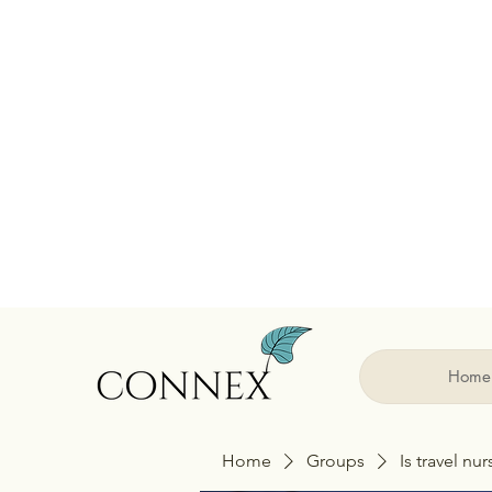
Home
Home
Groups
Is travel nu