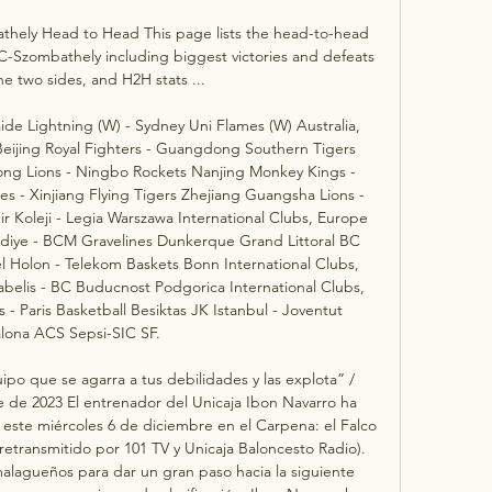
thely Head to Head This page lists the head-to-head 
C-Szombathely including biggest victories and defeats 
e two sides, and H2H stats ...

e Lightning (W) - Sydney Uni Flames (W) Australia, 
ing Royal Fighters - Guangdong Southern Tigers 
ng Lions - Ningbo Rockets Nanjing Monkey Kings - 
es - Xinjiang Flying Tigers Zhejiang Guangsha Lions - 
r Koleji - Legia Warszawa International Clubs, Europe 
diye - BCM Gravelines Dunkerque Grand Littoral BC 
 Holon - Telekom Baskets Bonn International Clubs, 
elis - BC Buducnost Podgorica International Clubs, 
- Paris Basketball Besiktas JK Istanbul - Joventut 
lona ACS Sepsi-SIC SF. 

ipo que se agarra a tus debilidades y las explota” / 
 de 2023 El entrenador del Unicaja Ibon Navarro ha 
 este miércoles 6 de diciembre en el Carpena: el Falco 
retransmitido por 101 TV y Unicaja Baloncesto Radio). 
alagueños para dar un gran paso hacia la siguiente 