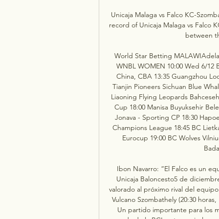
Unicaja Malaga vs Falco KC-Szomba
record of Unicaja Malaga vs Falco K
between th
World Star Betting MALAWIAdelaid
WNBL WOMEN 10:00 Wed 6/12 Beij
China, CBA 13:35 Guangzhou Loo
Tianjin Pioneers Sichuan Blue Whal
Liaoning Flying Leopards Bahcesehi
Cup 18:00 Manisa Buyuksehir Bele
Jonava - Sporting CP 18:30 Hapoel
Champions League 18:45 BC Lietkab
Eurocup 19:00 BC Wolves Vilnius 
Bada
Ibon Navarro: “El Falco es un equ
Unicaja Baloncesto5 de diciembre
valorado al próximo rival del equipo
Vulcano Szombathely (20:30 horas, 
Un partido importante para los m