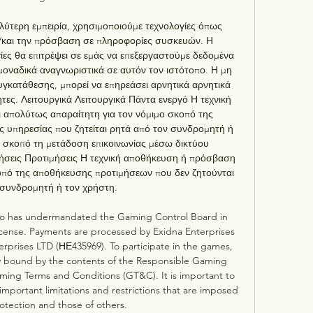
ύτερη εμπειρία, χρησιμοποιούμε τεχνολογίες όπως 
/και την πρόσβαση σε πληροφορίες συσκευών. Η 
ίες θα επιτρέψει σε εμάς να επεξεργαστούμε δεδομένα 
ναδικά αναγνωριστικά σε αυτόν τον ιστότοπο. Η μη 
γκατάθεσης, μπορεί να επηρεάσει αρνητικά αρνητικά 
ητες. Λειτουργικά Λειτουργικά Πάντα ενεργό Η τεχνική 
απολύτως απαραίτητη για τον νόμιμο σκοπό της 
 υπηρεσίας που ζητείται ρητά από τον συνδρομητή ή 
ό σκοπό τη μετάδοση επικοινωνίας μέσω δικτύου 
μήσεις Προτιμήσεις Η τεχνική αποθήκευση ή πρόσβαση 
κοπό της αποθήκευσης προτιμήσεων που δεν ζητούνται 
συνδρομητή ή τον χρήστη. 

çao has undermandated the Gaming Control Board in 
cense. Payments are processed by Exidna Enterprises 
rprises LTD (НЕ435969). To participate in the games, 
lly bound by the contents of the Responsible Gaming 
ing Terms and Conditions (GT&C). It is important to 
portant limitations and restrictions that are imposed 
otection and those of others. 
