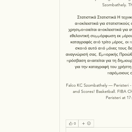
Szombathely. The
Στατιστικά Στατιστικά Η τεχν
αποκλειστικά για στατιστικού
χρησιμοποιείται αποκλειστικά για
εθελοντική συμμόρφωση εκ μέρου
καταγραφές από τρίτο μέρος, οι 
σκοπό αυτό από μόνες τους δε
αναγνώρισή σας. Εμπορικής Προώθ
πρόσβαση απαιτείται για τη δημιου
για την καταγραφή του χρήστη 
παρόμοιους σ
Falco KC Szombathely — Peristeri -
and Scores! Basketball. FIBA 
Peristeri at 1
0