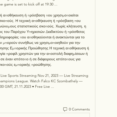
 game is set to kick off at 19:30 ...

ική αποθήκευση ή πρόσβαση που χρησιμοποιείται 
ς σκοπούς. Η τεχνική αποθήκευση ή πρόσβαση που 
 ανώνυμους στατιστικούς σκοπούς. Χωρίς κλήτευση, η 
ς του Παρόχου Υπηρεσιών Διαδικτύου ή πρόσθετες 
πληροφορίες που αποθηκεύονται ή ανακτώνται για το 
ν μπορούν συνήθως να χρησιμοποιηθούν για την 
ησης Εμπορικής Προώθησης Η τεχνική αποθήκευση ή 
ργία προφίλ χρηστών για την αποστολή διαφημίσεων ή 
σε έναν ιστότοπο ή σε διάφορους ιστότοπους για 
κοπούς εμπορικής προώθησης. 

 Live Sports Streaming Nov 21, 2023 — Live Streaming 
Champions League. Watch Falco KC Szombathely — 
7:00 GMT, 21.11.2023 • Free Live ...
0 Comments