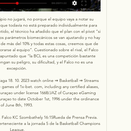
ipio no jugará, no porque el equipo vaya a notar su 
que todavía no está preparado individualmente para 
ntido, el técnico ha añadido que el plan con el pívot “si 
nos parámetros biomecánicos se van ajustando y no hay 
a de más del 10% y todas estas cosas, creemos que de 
rarse al equipo”. Cuestionado sobre el rival, el Falco 
 apuntado que “la BCL es una competición bastante 
gan su peligro, su dificultad, y el Falco no es una 
excepción. 

aga 18. 10. 2023 watch online ⇒ Basketball ⇒ Streams 
ames of 1x-bet. com, including any certified aliases, 
Curaçao under license 1668/JAZ of Curaçao eGaming 
uraçao to date October 1st, 1996 under the ordinance 
of June 8th, 1993. 

. Falco KC Szombathely 16:15Rueda de Prensa Previa. 
rteneciente a la jornada 5 de la Basketball Champions 
League.
