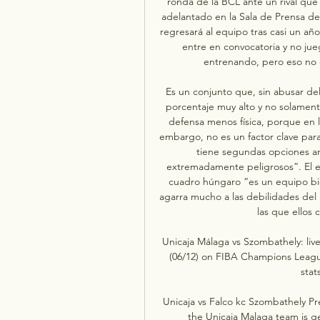
ronda de la BCL ante un rival que 
adelantado en la Sala de Prensa de
regresará al equipo tras casi un añ
entre en convocatoria y no jueg
entrenando, pero eso no q
Es un conjunto que, sin abusar de
porcentaje muy alto y no solament
defensa menos física, porque en l
embargo, no es un factor clave para
tiene segundas opciones ano
extremadamente peligrosos”. El e
cuadro húngaro “es un equipo bie
agarra mucho a las debilidades del ri
las que ellos 
Unicaja Málaga vs Szombathely: liv
(06/12) on FIBA Champions League.
stat
Unicaja vs Falco kc Szombathely P
the Unicaja Malaga team is g