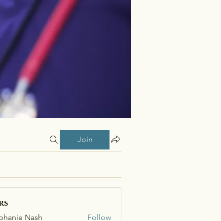
Join
rs
phanie Nash
Follow