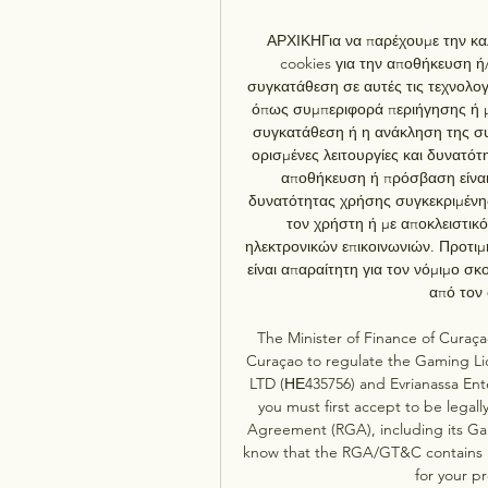
ΑΡΧΙΚΗΓια να παρέχουμε την καλ
cookies για την αποθήκευση ή
συγκατάθεση σε αυτές τις τεχνολογ
όπως συμπεριφορά περιήγησης ή μο
συγκατάθεση ή η ανάκληση της συ
ορισμένες λειτουργίες και δυνατότ
αποθήκευση ή πρόσβαση είναι 
δυνατότητας χρήσης συγκεκριμένης
τον χρήστη ή με αποκλειστικ
ηλεκτρονικών επικοινωνιών. Προτι
είναι απαραίτητη για τον νόμιμο σ
από τον 
The Minister of Finance of Cura
Curaçao to regulate the Gaming Li
LTD (НЕ435756) and Evrianassa Ente
you must first accept to be lega
Agreement (RGA), including its Gam
know that the RGA/GT&C contains im
for your pr