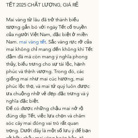
TẾT 2025 CHẤT LƯỢNG, GIÁ RẺ
Mai vàng từ lâu đã trở thành biểu 
tượng gắn bó với ngày Tết cổ truyền 
của người Việt Nam, đặc biệt ở miền 
Nam. 
mai vàng tết
. Sắc vàng rực rỡ của 
mai không chỉ mang đến không khí Tết 
đậm đà mà còn mang ý nghĩa phong 
thủy, biểu trưng cho sự tài lộc, hạnh 
phúc và thịnh vượng. Trong đó, các 
giống mai như mai cúc hương, mai 
phúc lộc thọ, và mai tứ quý luôn được 
ưa chuộng nhờ vẻ đẹp đặc trưng và ý 
nghĩa đặc biệt.
Để có được những chậu mai nở rộ 
đúng dịp Tết, việc lựa chọn và chăm 
sóc cây mai đóng vai trò rất quan 
trọng. Dưới đây là một số lưu ý để bạn 
sở hữu chậu mai vàng hoàn hảo, tô 