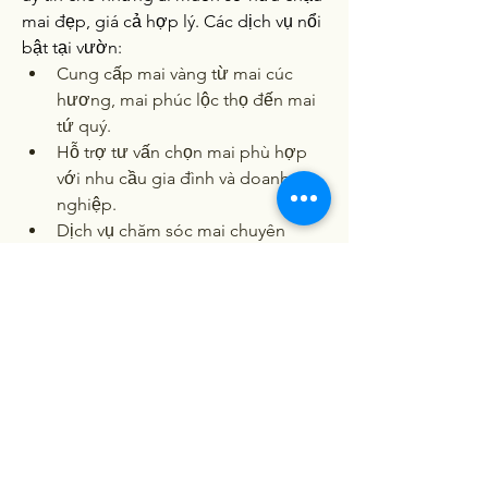
mai đẹp, giá cả hợp lý. Các dịch vụ nổi 
bật tại vườn:
Cung cấp mai vàng từ mai cúc 
hương, mai phúc lộc thọ đến mai 
tứ quý.
Hỗ trợ tư vấn chọn mai phù hợp 
với nhu cầu gia đình và doanh 
nghiệp.
Dịch vụ chăm sóc mai chuyên 
nghiệp, đảm bảo mai nở rộ đúng 
dịp.
Hãy để mùa xuân 2025 của bạn thêm ý 
nghĩa với những chậu mai vàng rực rỡ 
từ Vườn Mai Vàng Bình Dương! Các 
bạn có thể tham khảo thêm về 
Top 10 
vườn mai vàng lớn nhất Bến Tre hiện 
nay
.