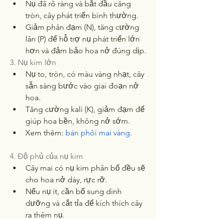
Nụ đã rõ ràng và bắt đầu căng 
tròn, cây phát triển bình thường.
Giảm phân đạm (N), tăng cường 
lân (P) để hỗ trợ nụ phát triển lớn 
hơn và đảm bảo hoa nở đúng dịp.
3. Nụ kim lớn
Nụ to, tròn, có màu vàng nhạt, cây 
sẵn sàng bước vào giai đoạn nở 
hoa.
Tăng cường kali (K), giảm đạm để 
giúp hoa bền, không nở sớm.
Xem thêm: 
bán phôi mai vàng
.
4. Độ phủ của nụ kim
Cây mai có nụ kim phân bố đều sẽ 
cho hoa nở dày, rực rỡ.
Nếu nụ ít, cần bổ sung dinh 
dưỡng và cắt tỉa để kích thích cây 
ra thêm nụ.