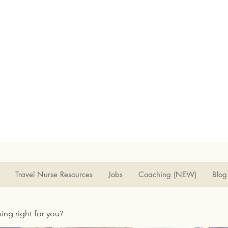
Travel Nurse Resources
Jobs
Coaching (NEW)
Blog
rsing right for you?