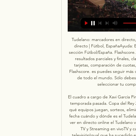
Tudelano: marcadores en directo, resultados y partidos, Tudelano - UD Las Palmas en directo | Fútbol, EspañaAyuda: Estás en la página de resultados del Tudelano de la sección Fútbol/España. Flashscore. es proporciona marcadores en directo del Tudelano, resultados parciales y finales, clasificaciones y detalles de los partidos (goleadores, tarjetas, comparación de cuotas, etc. ). Además de los resultados del Tudelano, en Flashscore. es puedes seguir más de 1000 competiciones de fútbol de más de 90 países de todo el mundo. Sólo debes hacer clic en el país en el menú de la izquierda y seleccionar tu competición (liga, copa u otra competición). 

El cuadro a cargo de Xavi García Pimienta alcanzó la segunda eliminatoria del certamen la temporada pasada. Copa del Rey 2023-2024: cuándo empieza, formato a partido único, qué equipos juegan, sorteos, eliminatorias, partidos, calendario, fechas y final¿Hora, día, fecha cuándo y dónde es el Tudelano vs. Las Palmas de Copa del Rey 2023-2024? Dónde ver en directo online el Tudelano vs. Las Palmas de la Copa del Rey 2023-2024: Canal de TV y Streaming en vivoTV y canal: Dónde ver y cómo contratar los canales de televisiónIgual que ha sucedido en estas pasadas temporadas, el fútbol en España se puede ver por los canales de televisión de pago. Además, hay un encuentro cada jornada que se retransmite en abierto, a través de la señal de Gol Televisión. 

CD Tudelano - Web oficial Sitio web oficial del Club Deportivo Tudelano, de Tudela (Navarra), cuyo primer equipo milita en el Grupo 2 de Segunda División B.

Tudelano Las Palmas en vivo | Copa del Rey | 6 diciembre 2023El portal Academia de Apuestas ofrece estadísticas de clubes, jugadores y competiciones de fútbol. Cubrimos Copas, Ligas, Torneos y Amistosos de selecciones y clubes de todo el mundo. Informaciones de goles, resultados finales y al descanso, tarjetas amarillas y rojas, entre otros datos que ayudarán a los usuarios a tener un conocimiento más completo de los deportes disponibles. Podrás seguir los resultados en vivo de competiciones como La Liga, Serie A, Premier League, Liga de Campeones, Liga Europa, entre otras. Disponemos también de pronósticos para varios partidos de los más diversos deportes. A pesar de que estos pronósticos representan la opinión fundamentada de nuestros editores profesionales, no recomendamos que las sugerencias de apuesta sean seguidas de forma ciega, ya que solamente indican algunas de las conclusiones y expectativas personales del editor en cuanto a ese partido. 

Tudelano Las Palmas en Directo - Marcadores y resultados Copa del Rey (fútbol)CD Tudelano marca 1. 59 marca cuando juega en casa y UD Las Palmas marca 0. 88 goles cuando juega fuera (como promedio). Ambos equipos no marcaron en su último partido. Ambos equipos perdieron su último partido. Cuando UD Las Palmas va perdiendo 1-0 como visitante, ganan el 21% de sus partidos. Cuando UD Las Palmas se avanza 0-1 como visitante, ganan el 75% de sus partidos. Cuando CD Tudelano se avanza 1-0 como local, ganan el 50% de sus partidos. 

Televisión: ¿Cómo ver en directo en TV el Tudelano - Las Palmas de la Copa del Rey? El Tudelano - Las Palmas de la segunda ronda de la Copa del Rey se podrá disfrutar en directo en televisión a través de Movistar Liga de Campeones 2 por Movistar Plus+ (M61) y en Orange (O116). Las Palmas goleó en la primera ronda al Manacor en un partido que contó con el saque de honor de Rafa Nadal. Internet: ¿Cómo seguir online el Tudelano - Las Palmas de la Copa del Rey? El encuentro entre Tudelano y Las Palmas se podrá seguir en vivo online a través del directo de As. com actualizado al minuto. Desde una hora antes, la previa y los onces. Tras el choque, podrás leer la crónica, las declaraciones de los protagonistas, el resumen del partido en vídeo y las noticias más destacadas. 

VallesPorteroMin jugados1350Goles0Partidos151AarónPorteroMin jugados0Goles0Partidos030Á.