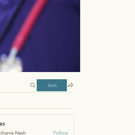
Join
rs
phanie Nash
Follow