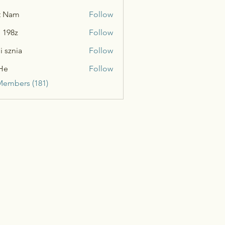
t Nam
Follow
n 198z
Follow
i sznia
Follow
He
Follow
Members (181)