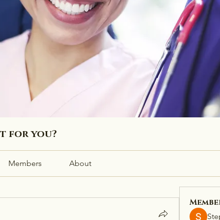
ht for you?
Members
About
Membe
Ste