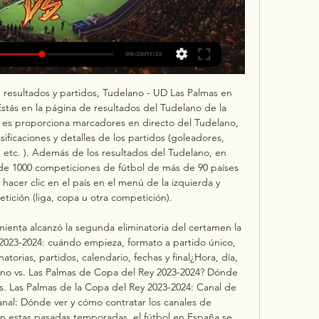
 KillanePorteroMin jugados-Goles-Partidos-2MarvinDefensaMin jugados501Goles0Partidos113S. CardonaDefensaMin jugados1194Goles0Partidos154Álex SuárezDefensaMin jugados1108Goles0Partidos136E. CurbeloDefensaMin jugados90Goles0Partidos114Á. LemosDefensaMin jugados193Goles0Partidos315Mika MármolDefensaMin jugados1130Goles0Partidos1323CocoDefensaMin jugados846Goles1Partidos1228J. AraujoDefensaMin jugados725Goles1Partidos135Javi MuñozCentrocampistaMin jugados989Goles0Partidos158PerroneCentrocampistaMin jugados-Goles-Partidos-10A. 

Ver EN VIVO y en DIRECTO ONLINE Tudelano vs. Las Palmas, de la Copa del Rey 2023-2024: dónde ver, TV, canal y Streaming | Goal. com EspanaEl partido se disputa este miércoles 6 de diciembre a las 21:00. Tudelano recibe a Las Palmas este miércoles 6 de diciembre a las 21:00 horas en el estadio Municipal Ciudad de Tudela, por la segunda ronda de la Copa del Rey de la temporada 2023-2024. Sigue aquí en directo el Tudelano vs. 

Tudelano - Las Palmas en directo, Copa del Rey 2023Temas Ter Stegen Olympiacos - Real Madrid en directo España - Suecia en directo F1 Madrid Arnau Tenas Álex Baena Van de Beek Espanyol - Valladolid Partidos hoy Copa del Rey Mercado fichajes Copa NBA Clasificación Liga Jorge Rey Jornada Laboral Juan Ortega Torreznos Calendario Laboral Lotería Navidad 2023 sport Barça Clásico Fichajes Última hora Femenino Baloncesto Balonmano Fútbol Sala Hockey Cantera Real Madrid Calendario Plantilla Vídeos Real Madrid Galerías Real Madrid Fútbol LaLiga EA Sports Liga F LaLiga Hypermotion Copa del Rey Selección Champions League Fútbol Internacional Europa League Premier League Liga Francesa Bundesliga Calcio Copa de la Reina Supercopa de España Motor Fórmula 1 Moto GP Moto 2 Moto 3 Rallies Dakar NeoMotor +Deportes Tenis Ciclismo NBA Esport Català Pádel Outdoor Atletismo Natación Golf Nieve e-Sports NFL Deporte Extremo Boxeo Running Juegos Olímpicos UFC WWE Rugby Actualidad FDJ Gente Televisión Kings League Tecnología Preguntas Moda y belleza Android iOS eSports Aplicaciones Últimas noticias FC Barcelona Fichajes Barça Plantilla Barça Barça Atlètic Juvenil Peñas FCB Vídeos Barça Galerías Barça Champions Femenina Mundial 2023 Palau Blaugrana Champions La jornada Resultados Clasificación Estadísticas Máximos goleadores Porteros menos goleados Campus Barça Academy Sport Noticias Campus Barça Fútbol Nacional Espanyol Girona Primera RFEF Fútbol catalán Mercado de fichajes Mundial Qatar 2022 Eurocopa 2022 Nations League Mundial fútbol femenino Fútbol América Libertadores MLS Japón Copa África Selección femenina Próxima carrera Directo Horarios Calendario y resultados Más Motor WEC Automoción Coches Motos Industria Innovación Trending Ocasión Euroliga Liga Endesa Baloncesto Femenino Liga Femenina Eurobasket Finales ATP Billie Jean King Copa Davis Open de Australia Roland Garros Wimbledon US Open Masters 1000 Madrid Barcelona Open Banc Sabadell Tour Francia La Vuelta Giro Italia Volta Catalunya Itzulia París Niza Tirreno Adriático Lieja Bastoña Lieja Strade Bianche Vuelta Andalucía Vuelta Asturias Clásica Jaén Vuelta Comunidad Valenciana Vuelta Burgos Tour Romandía UAE Tour Critérium Dauphiné París Roubaix Tour Alpes Vuelta San Juan Tour de Turquía +Sport Apuestas Deportivas Padel Vela Opinión Joan Vehils Lluís Mascaró Lluís Miguelsanz Albert Masnou Xavier Ortuño Joan María Batlle Ernest Folch Carles Sans Carme Barceló Juan Cruz Rubén Uría Enric Jové David Bernabeu Lotería Navidad Nacional Internacional Economía Sociedad Sucesos Salud Cultura Shopping Fuera de Juego Medio Ambiente Galerías Últimas galerías SportTV Últimos vídeos La Liga Portadas Newsletters En directo Suscripción Liga EA Sports Copa del Rey - Jornada 3 06 de Diciembre de 2023 21:00. 

Tudelano: marcadores en directo, resultados y partidos La página del Tudelano en Flashscore.es ofrece marcadores en directo, resultados, clasificaciones y detalles de los partidos (goleadores, tarjetas, etc.).

Las Palmas de la Copa del Rey 2023-24Los Blancos avanzó a la segunda fase del torneo después de eliminar por marcador de 1-0 a Recreativo Huelva, con gol de Iván Martínez de Lizarrondo Lacalle. El equipo dirigido por Oriol Riera no participó en la edición más reciente del torneo. Por su parte, el Pío-pío dejó en el camino por 3-0 a Manacor en su debut en la copa, con anotaciones de Julián Araujo, Alberto Moleiro y Pau Ferrer. 

udlaspalmas. esÚltimas noticiasfundaciónEl Equipo i+i de la UD Las Palmas desembarca en Fuerteventura para Potenciar la InclusiónnoticiasGarcía Pimienta: “El ambiente va a ser similar al que estamos acostumbrados en Primera División, con mucha gente y mucha presión”noticiasTurismo de Gran Canaria se convierte en patrocinador de la UD Las PalmasfundaciónLa Fundación UD Las Palmas y el IES Pérez Galdós impulsan la Inclusión y el Respeto a la DiversidadFútbol base¡El Alevín y Benjamín se van al Torneo Arona CUP! noticiasPuesta a punto con el CD Tudelano en el punto de miraHonores para David García, leyenda amarillaFilialLas Palmas Atlético reparte puntos con el Arucas (1-1)Ir a noticias13Á. 

Tudelano vs Las Palmas 6 | Consulting540 사이트 그룹 hace 3 horas — Estamos actualizando formaciones de equipo CD Tudelano - Copa del Rey 2023/2024 - Resultados hace 1 día — Sigue el partido de hoy en directo ...

CD Tudelano UD Las Palmas en vivo online 6 diciembre hace 3 horas — Palmas. Disponible en alta definición, en cualquier dispositivo y sin... Betis - TV, horario y cómo ver LaLiga EA Sports online hoy hace 8 ...

En directo Tudelano-Las Palmas vídeo del partido 6 diciembre Cuando comience el partido, podrás seguir CD Tudelano vs Las Palmas en vivo Es posible que publiquemos vídeos destacados con goles y noticias para ...

MoleiroCentrocampistaMin jugados320Goles1Partidos612LoiodiceCentrocampistaMin jugados927Goles0Partidos1518SinkgravenCentrocampistaMin jugados132Goles0Partidos420KirianCentrocampistaMin jugados1241Goles2Partidos1521Jonathan VieraCentrocampistaMin jugados619Goles2Partidos922MfuluCentrocampistaMin jugados65Goles0Partidos429IñakiCentrocampistaMin jugados0Goles0