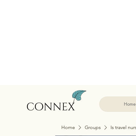
Home
Home
Groups
Is travel nu