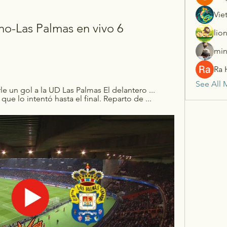
Vie
no-Las Palmas en vivo 6 
lio
min
Ra 
See All 
 un gol a la UD Las Palmas El delantero ... 
 que lo intentó hasta el final. Reparto de ...