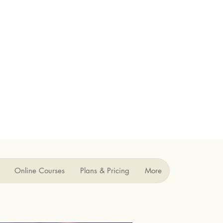
Online Courses
Plans & Pricing
More