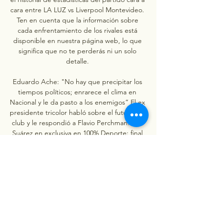
cara entre LA LUZ vs Liverpool Montevideo. 
Ten en cuenta que la información sobre 
cada enfrentamiento de los rivales está 
disponible en nuestra página web, lo que 
significa que no te perderás ni un solo 
detalle. 

Eduardo Ache: "No hay que precipitar los 
tiempos políticos; enrarece el clima en 
Nacional y le da pasto a los enemigos” El ex 
presidente tricolor habló sobre el futuro del 
club y le respondió a Flavio Perchman. Luis 
Suárez en exclusiva en 100% Deporte: final 
de ciclo con Gremio, Nacional, la vuelta a la 
selección y su futuro Escuchá la entrevista 
completa con el delantero. Último al arco 
Marcelo Méndez explicó los motivos que lo 
llevaron a tomar la decisión de no seguir en 
Defensor el próximo año Escuchá lo que 
dijo el entrenador violeta esta tarde en 
Último Al Arco. Alberto Ward: la salida de 