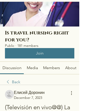
Is travel nursing right
for you?
Public
·
181 members
Join
Discussion
Media
Members
About
Back
Елисей Доронин
December 7, 2023
(Televisión en vivo@@) La 