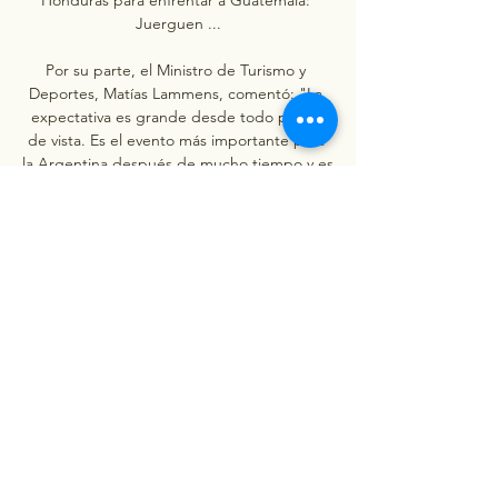
Juerguen ...

Por su parte, el Ministro de Turismo y 
Deportes, Matías Lammens, comentó: "La 
expectativa es grande desde todo punto 
de vista. Es el evento más importante para 
la Argentina después de mucho tiempo y es 
el torneo más importante para la FIFA 
después del Mundial de mayores". "Tendrá 
un impacto importante de turistas. Vamos a 
terminar de designar las sedes en estos días 
y pondremos a los equipos de Uruguay y 
Brasil en sedes que les generen facilidades 
a sus hinchas para venir. 

tabla de posiciones y clasificación del 
Mundial Sub 20 28 may 2023 — La Copa 
Mundial Sub-20 de la FIFA, que surgió 
como un torneo de 16 equipos Honduras 1 
punto (3PJ). *Están clasificados a los octavos 
de final.