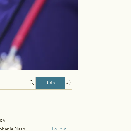
Join
rs
phanie Nash
Follow