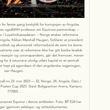
 for første gang beskyldt for korrupsjon av Angolas 
 Les ogsåNHH-professor om Equinors partnerskap: – 
io / LusaAmbassadøren: – Norge ønsker reformene 
ola, Kikkan Marshall Haugen, forklarer at president 
olitisk og økonomisk reformarbeid de siste tre årene. 
ustrerte over at reformene ikke har gitt bedre levekår 
av resesjon og coronapandemi, går det fremover, mener 
for å returnere ulovlig utført kapital er et sentralt 
t høyt på agendaen til den angolanske regjeringen, 
sier Haugen. 

all.no 23. nov. 2023 — 32, Norge. 24, Angola. Dato / 
g: Posten Cup 2023. Sted: Boligpartner Arena. Kampnr, 
777003 ...

snavnet Equinor i denne artikkelen. Foto: BP E24 har 
nger gjennom selskaps- og rettsdokumenter, 