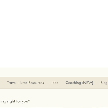
Travel Nurse Resources
Jobs
Coaching (NEW)
Blog
rsing right for you?