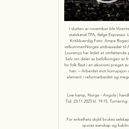
I slutten av november ble Vicente
statskanal TPA, ifølge Expresso.
Kritikkverdig Foto: Ampe Roger
velkommenNorges ambassadør til Ang
Lourenço har ledet et omfattende p
Selv om deler av befolkningen er fr
for folk flest i en økonomi preget 
han. – Arbeidet mot korrupsjon og 
element i reformarbeidet og mege
Live kamp, Norge - Angola | handb
Tid: 23.11.2023 kl. 19:15. Turnerin
For enkelhets skyld brukes selskap
sporet eierskap og kobli