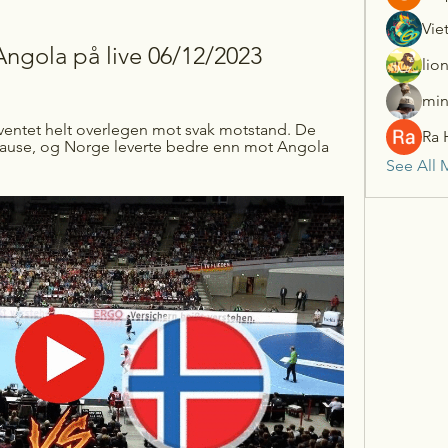
Vie
ngola på live 06/12/2023
lio
min
ventet helt overlegen mot svak motstand. De 
Ra 
pause, og Norge leverte bedre enn mot Angola 
See All 