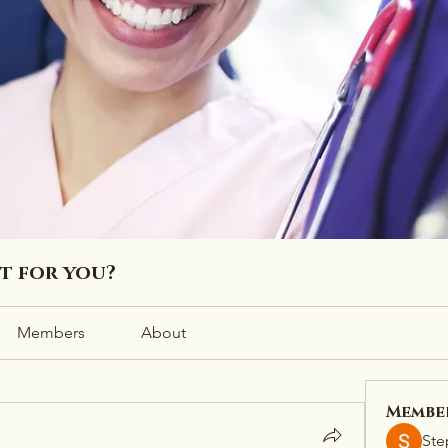
ht for you?
Members
About
Membe
Ste