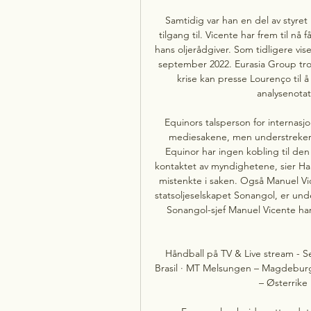
Samtidig var han en del av styret
tilgang til. Vicente har frem til nå
hans oljerådgiver. Som tidligere vis
september 2022. Eurasia Group tro
krise kan presse Lourenço til å
analysenotat
Equinors talsperson for internasjo
mediesakene, men understreker at
Equinor har ingen kobling til den a
kontaktet av myndighetene, sier Ha
mistenkte i saken. Også Manuel Vic
statsoljeselskapet Sonangol, er und
Sonangol-sjef Manuel Vicente ha
Håndball på TV & Live stream - Se 
Brasil · MT Melsungen – Magdeburg 
– Østerrike 