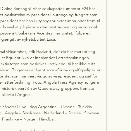
 i China Sonangol, viser selskapsdokumenter E24 har 
 fått beskyttelse av president Lourenço og fungert som 
epresident har han i utgangspunktet immunitet frem til 
r likevel at pågående demonstrasjoner og økonomisk 
 prøve å tilbakekalle Vicentes immunitet, ifølge et 
 gjengitt av nyhetsbyrået Lusa. 

nal virksomhet, Erik Haaland, sier de har merket seg 
 Equinor ikke er innblandet i etterforskningen. – 
ktiviteten som beskrives i artiklene. Vi har ikke blitt 
aland. To generaler kjent som «Dino» og «Kopelipa» er 
ente, som har vært Angolas visepresident og sjef for 
er etterforskning. Foto: Angola Press AgencyTidligere 
r historisk vært én av Queensway-gruppens fremste 
allierte i Angola. 

håndball Live i dag Argentina – Ukraina · Tsjekkia – 
· Angola – Sør-Korea · Nederland – Spania · Slovenia 
· Frankrike – Norge · Håndball.
