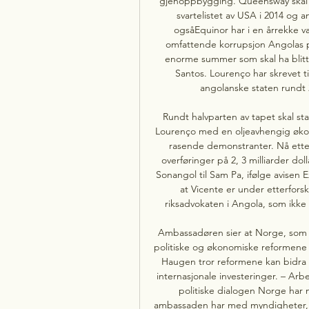
gjenoppbygging. Queensway skal h
svartelistet av USA i 2014 og an
ogsåEquinor har i en årrekke v
omfattende korrupsjon Angolas p
enorme summer som skal ha blitt 
Santos. Lourenço har skrevet ti
angolanske staten rundt 24
Rundt halvparten av tapet skal sta
Lourenço med en oljeavhengig økonomi
rasende demonstranter. Nå etter
overføringer på 2, 3 milliarder doll
Sonangol til Sam Pa, ifølge avisen 
at Vicente er under etterfors
riksadvokaten i Angola, som ikke 
Ambassadøren sier at Norge, som al
politiske og økonomiske reformene i
Haugen tror reformene kan bidra ti
internasjonale investeringer. – Arb
politiske dialogen Norge har
ambassaden har med myndigheter, pri