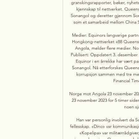
granskingsrapporter, bøker, nyhets
kjennskap til nettverket. Queen
Sonangol og deretter gjennom Sona
som et samarbeid mellom China So
Medier: Equinors langvarige partn
Hongkong-nettverket «88 Queenswa
Angola, melder flere medier. No
Publisert: Oppdatert 3. desember 
Equinor i en årrekke har vært 
Sonangol. Nå etterforskes Queens
korrupsjon sammen med tre mekti
Financial Tim
Norge mot Angola 23 november 2023
23 november 2023 for 5 timer siden
noen sj
Han var personlig involvert da 
fellesskap. «Dino» var kommunikasjo
«Kopelipa» var militærrådgiver,