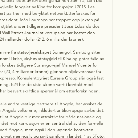
a blitt ledet av forretningsmannen Sam Pa, som ble 
givelig fengslet av Kina for korrupsjon i 2015. Les 
ært partner med beryktet nettverkEtterforskes for 
resident João Lourenço har trappet opp jakten på 
stjålet under tidligere president José Eduardo dos 
l Wall Street Journal at korrupsjon har kostet den 
 milliarder dollar (212, 6 milliarder kroner). 

mme fra statsoljeselskapet Sonangol. Samtidig sliter 
 i krise, skyhøy statsgjeld til Kina og gater fulle av 
forskes tidligere Sonangol-sjef Manuel Vicente for 
ar (20, 4 milliarder kroner) gjennom oljeleveranser fra 
Expresso. Konsulentbyrået Eurasia Group slår også fast 
kning. E24 har de siste ukene vært i kontakt med 
har besvart skriftlige spørsmål om etterforskningen. 

le andre vestlige partnere til Angola, har ønsket de 
 Angola velkomne, inkludert antikorrupsjonsarbeidet. 
l at Angola blir mer attraktivt for både nasjonale og 
eidet mot korrupsjon er en sentral del av den formelle 
 med Angola, men også i den løpende kontakten 
vat næringsliv og sivilt samfunn i landet. 1 av 5Foto: 