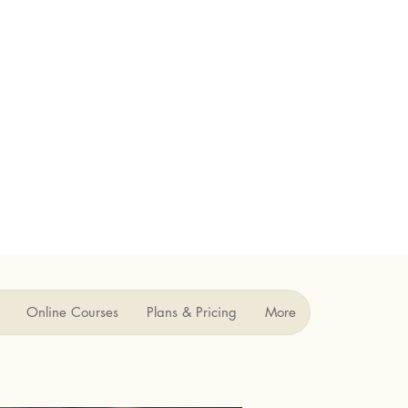
Online Courses
Plans & Pricing
More