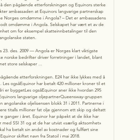
 den pågående etterforskningen og Equinors sterke 
rykter ambassaden at Equinors langvarige partnerskap 
 Norges omdømme i Angola? – Det er ambassadens 
godt omdømme i Angola. Selskapet har vært et av de 
enhet om for eksempel skatteinnbetalinger til den 
angolanske staten. 

23. des. 2009 — Angola er Norges klart viktigste 
 norske bedrifter driver forretninger i landet, blant 
net store selskaper ...

ågående etterforskningen. E24 har ikke lykkes med å 
Les ogsåEquinor har betalt 420 millioner kroner til et 
dri er byggetLes ogsåEquinor aner ikke hvordan 295 
laEquinors langvarige oljepartnerQueensway-gruppen 
 angolanske oljelisensen blokk 31 i 2011. Partnerne i 
ere titalls millioner fat olje gjennom ett skip og deltatt 
 ganger i året. Equinor har påpekt at de ikke har 
r med SSI 31 og at de har utvist «særlig aktsomhet» 
al ha betalt sin andel av kostnader og fullført sine 
 Equinor skiftet navn fra Statoil i mai 2018. 
