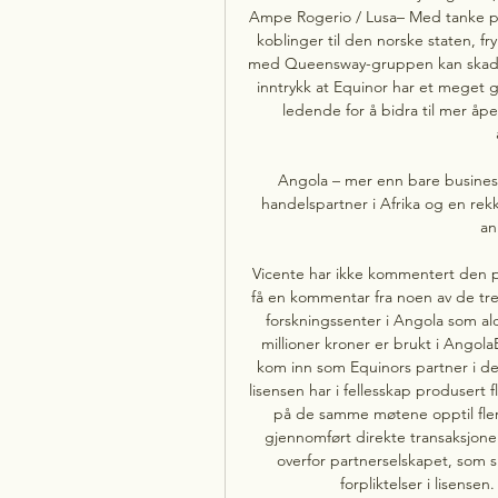
Ampe Rogerio / Lusa– Med tanke på
koblinger til den norske staten, f
med Queensway-gruppen kan skade
inntrykk at Equinor har et meget 
ledende for å bidra til mer åp
Angola – mer enn bare business 
handelspartner i Afrika og en rekke
an
Vicente har ikke kommentert den p
få en kommentar fra noen av de tre. 
forskningssenter i Angola som al
millioner kroner er brukt i Ango
kom inn som Equinors partner i den
lisensen har i fellesskap produsert fl
på de samme møtene opptil flere
gjennomført direkte transaksjone
overfor partnerselskapet, som sk
forpliktelser i lisensen.