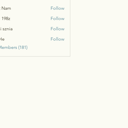
t Nam
Follow
n 198z
Follow
i sznia
Follow
He
Follow
Members (181)