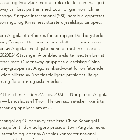
saker og intervjuer med en rekke kilder som har god 
sway var først partner med Equinor gjennom China 
ngol Sinopec International (SSI), som ble opprettet 
nangol og Kinas nest største oljeselskap, Sinopec. 

er i Angola etterforskes for korrupsjonDet beryktede 
y Group» etterforskes for omfattende korrupsjon i 
en av Angolas mektigste menn er mistenkt i saken. 
2020E24/Stavanger Aftenblad avslørte i september at 
partner med Queensway-gruppens oljeselskap China 
way-gruppen av Angolas riksadvokat for omfattende 
ge allierte av Angolas tidligere president, ifølge 
es og flere portugisiske medier. 

 for 5 timer siden 22. nov. 2023 — Norge mot Angola 
 — Landslagssjef Thorir Hergeirsson ønsker ikke å ta 
anser og opplyser om at ...

Sonangol og Queensway etablerte China Sonangol i 
nssjefen til den tidligere presidenten i Angola, mens 
 statsråd og leder av Angolas kontor for nasjonal 