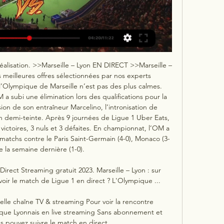
réalisation. >>Marseille – Lyon EN DIRECT >>Marseille – 
meilleures offres sélectionnées par nos experts 
Olympique de Marseille n’est pas des plus calmes. 
a subi une élimination lors des qualifications pour la 
on de son entraîneur Marcelino, l’intronisation de 
 demi-teinte. Après 9 journées de Ligue 1 Uber Eats, 
 victoires, 3 nuls et 3 défaites. En championnat, l’OM a 
matchs contre le Paris Saint-Germain (4-0), Monaco (3-
e la semaine dernière (1-0). 

irect Streaming gratuit 2023. Marseille – Lyon : sur 
voir le match de Ligue 1 en direct ? L'Olympique ...

elle chaîne TV & streaming Pour voir la rencontre 
que Lyonnais en live streaming Sans abonnement et 
 pouvez suivre le match en direct ...
