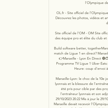
l'Olympique de 
OL.fr - Site officiel de l'Olympique
Découvrez les photos, vidéos et art
d
Site officiel de l'OM - OM Site offi
des équipe pro et élite du club et 
Build software better, togetherMarse
match de Ligue 1 en direct? Marse
👉Marseille - Lyon En Direct 
Programme TV Ligue 1 Uber Eats: 
Heure: coup d'envoi à 2
Marseille-Lyon: le choc de la 10e j
lyonnais et la blessure de l'entraî
été pris pour cible par des proj
l'entraîneur lyonnais et son adj
29/10/2023 20:22 Mis à jour le 29/
Marseille devait recevoir l'Olympiq