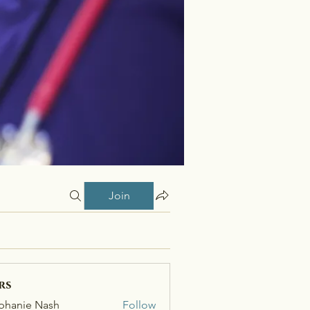
Join
rs
phanie Nash
Follow