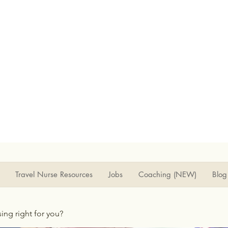
Travel Nurse Resources
Jobs
Coaching (NEW)
Blog
rsing right for you?