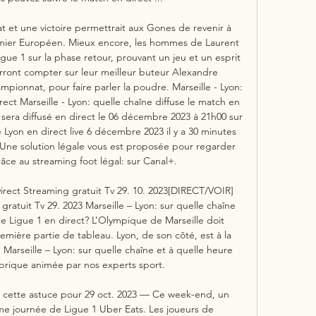
et une victoire permettrait aux Gones de revenir à 
remier Européen. Mieux encore, les hommes de Laurent 
gue 1 sur la phase retour, prouvant un jeu et un esprit 
ront compter sur leur meilleur buteur Alexandre 
pionnat, pour faire parler la poudre. Marseille - Lyon: 
ect Marseille - Lyon: quelle chaîne diffuse le match en 
sera diffusé en direct le 06 décembre 2023 à 21h00 sur 
Lyon en direct live 6 décembre 2023 il y a 30 minutes 
ne solution légale vous est proposée pour regarder 
âce au streaming foot légal: sur Canal+. 

irect Streaming gratuit Tv 29. 10. 2023[DIRECT/VOIR] 
ratuit Tv 29. 2023 Marseille – Lyon: sur quelle chaîne 
de Ligue 1 en direct? L’Olympique de Marseille doit 
emière partie de tableau. Lyon, de son côté, est à la 
Marseille – Lyon: sur quelle chaîne et à quelle heure 
brique animée par nos experts sport. 

cette astuce pour 29 oct. 2023 — Ce week-end, un 
me journée de Ligue 1 Uber Eats. Les joueurs de 