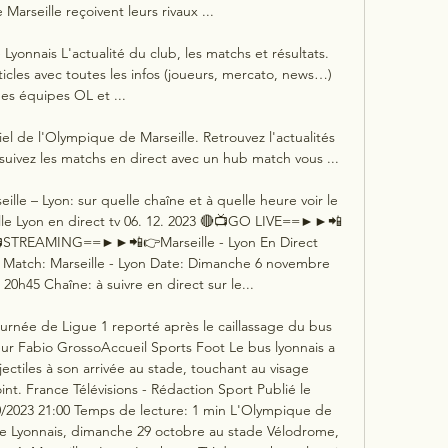
Marseille reçoivent leurs rivaux ...

 Lyonnais L'actualité du club, les matchs et résultats. 
icles avec toutes les infos (joueurs, mercato, news…) 
es équipes OL et ...

ciel de l'Olympique de Marseille. Retrouvez l'actualités 
suivez les matchs en direct avec un hub match vous ...

ille – Lyon: sur quelle chaîne et à quelle heure voir le 
ille Lyon en direct tv 06. 12. 2023 🔴📺GO LIVE==►►📲
📺STREAMING==►►📲👉Marseille - Lyon En Direct 
Match: Marseille - Lyon Date: Dimanche 6 novembre 
0h45 Chaîne: à suivre en direct sur le... 

ournée de Ligue 1 reporté après le caillassage du bus 
neur Fabio GrossoAccueil Sports Foot Le bus lyonnais a 
ectiles à son arrivée au stade, touchant au visage 
oint. France Télévisions - Rédaction Sport Publié le 
10/2023 21:00 Temps de lecture: 1 min L'Olympique de 
ue Lyonnais, dimanche 29 octobre au stade Vélodrome, 