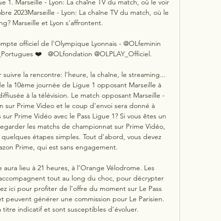
e 1. Marseille - Lyon: La chaîne TV du match, où le voir 
re 2023Marseille - Lyon: La chaîne TV du match, où le 
ng? Marseille et Lyon s'affrontent. 

pte officiel de l'Olympique Lyonnais - @OLfeminin 
ortugues ❤️   @OLfondation @OLPLAY_Officiel.

 suivre la rencontre: l’heure, la chaîne, le streaming... 
e la 10ème journée de Ligue 1 opposant Marseille à 
fiusée à la télévision. Le match opposant Marseille - 
ion sur Prime Video et le coup d'envoi sera donné à 
ur Prime Vidéo avec le Pass Ligue 1? Si vous êtes un 
 regarder les matchs de championnat sur Prime Vidéo, 
n quelques étapes simples. Tout d'abord, vous devez 
zon Prime, qui est sans engagement. 

 aura lieu à 21 heures, à l’Orange Vélodrome. Les 
ccompagnent tout au long du choc, pour décrypter 
z ici pour profiter de l’offre du moment sur Le Pass 
 et peuvent générer une commission pour Le Parisien. 
titre indicatif et sont susceptibles d'évoluer. 
