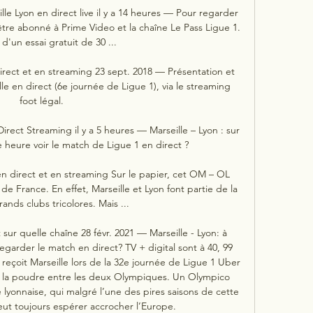
lle Lyon en direct live il y a 14 heures — Pour regarder 
 être abonné à Prime Video et la chaîne Le Pass Ligue 1. 
 d'un essai gratuit de 30 ...

direct et en streaming 23 sept. 2018 — Présentation et 
lle en direct (6e journée de Ligue 1), via le streaming 
foot légal.

ect Streaming il y a 5 heures — Marseille – Lyon : sur 
e heure voir le match de Ligue 1 en direct ?

en direct et en streaming Sur le papier, cet OM – OL 
 France. En effet, Marseille et Lyon font partie de la 
rands clubs tricolores. Mais ...

 sur quelle chaîne 28 févr. 2021 — Marseille - Lyon: à 
egarder le match en direct? TV + digital sont à 40, 99 
 reçoit Marseille lors de la 32e journée de Ligue 1 Uber 
t la poudre entre les deux Olympiques. Un Olympico 
lyonnaise, qui malgré l’une des pires saisons de cette 
ut toujours espérer accrocher l’Europe. 
