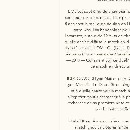
L’OL est septième du championnat 
seulement trois points de Lille, p
Blanc sont la meilleure équipe de Li
retrouvés. Les Rhodaniens pour
Lacazette, auteur de 19 buts en cham
quelle chaîne diffuse le match en dir
direct? Le match OM - OL (Ligue 1) 
Amazon Prime... regarder Marseille 
— 2019 — Comment voir ce duel? U
ce match en direct gr
[DIRECT/VOIR] Lyon Marseille En D
Lyon Marseille En Direct Streaming g
et à quelle heure voir le match 
s’imposer pour s’accrocher à la pr
recherche de sa première victoire. 
voir le match deRu
OM - OL sur Amazon : découvrez 
match choc va clôturer la 10è