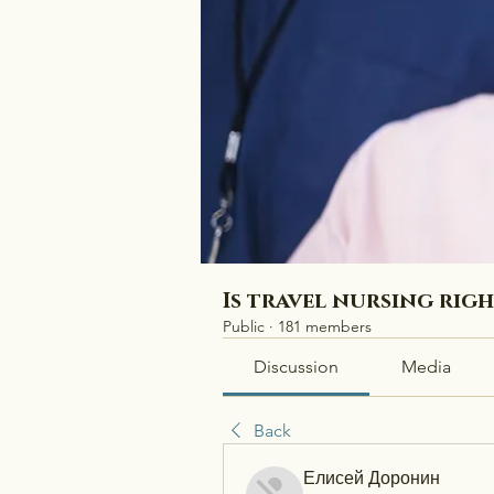
Is travel nursing rig
Public
·
181 members
Discussion
Media
Back
Елисей Доронин