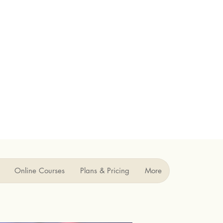
Online Courses
Plans & Pricing
More