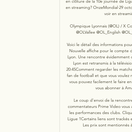
en clôture de la 10e journée de Ligu
en streaming? OnzeMondial·29 octob
voir en streami
Olympique Lyonnais (@OL) / X Com
@OLVallee @OL_English @OL_P
Voici le détail des informations pour
Nouvelle affiche pour le compte d
Lyon. Une rencontre évidemment dif
Lyon est retransmis à la télévis
20:45Comment regarder les matchs s
fan de football et que vous voulez
vous pouvez facilement le faire e
vous abonner à Ama
Le coup d’envoi de la rencontre
commentateurs Prime Video vous a
les performances des clubs. Clique
Ligue 1Certains liens sont trackés
Les prix sont mentionnés à 