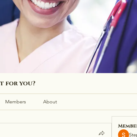
ht for you?
Members
About
Membe
Ste