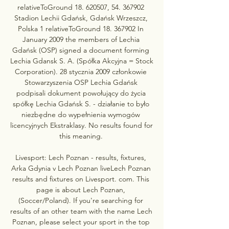
relativeToGround 18. 620507, 54. 367902 
Stadion Lechii Gdańsk, Gdańsk Wrzeszcz, 
Polska 1 relativeToGround 18. 367902 In 
January 2009 the members of Lechia 
Gdańsk (OSP) signed a document forming 
Lechia Gdansk S. A. (Spółka Akcyjna = Stock 
Corporation). 28 stycznia 2009 członkowie 
Stowarzyszenia OSP Lechia Gdańsk 
podpisali dokument powołujący do życia 
spółkę Lechia Gdańsk S. - działanie to było 
niezbędne do wypełnienia wymogów 
licencyjnych Ekstraklasy. No results found for 
this meaning. 

Livesport: Lech Poznan - results, fixtures, 
Arka Gdynia v Lech Poznan liveLech Poznan 
results and fixtures on Livesport. com. This 
page is about Lech Poznan, 
(Soccer/Poland). If you're searching for 
results of an other team with the name Lech 
Poznan, please select your sport in the top 