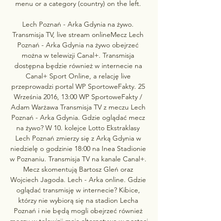
menu or a category (country) on the left. 

Lech Poznań - Arka Gdynia na żywo. 
Transmisja TV, live stream onlineMecz Lech 
Poznań - Arka Gdynia na żywo obejrzeć 
można w telewizji Canal+. Transmisja 
dostępna będzie również w internecie na 
Canal+ Sport Online, a relację live 
przeprowadzi portal WP SportoweFakty. 25 
Września 2016, 13:00 WP SportoweFakty / 
Adam Warżawa Transmisja TV z meczu Lech 
Poznań - Arka Gdynia. Gdzie oglądać mecz 
na żywo? W 10. kolejce Lotto Ekstraklasy 
Lech Poznań zmierzy się z Arką Gdynia w 
niedzielę o godzinie 18:00 na Inea Stadionie 
w Poznaniu. Transmisja TV na kanale Canal+. 
Mecz skomentują Bartosz Gleń oraz 
Wojciech Jagoda. Lech - Arka online. Gdzie 
oglądać transmisję w internecie? Kibice, 
którzy nie wybiorą się na stadion Lecha 
Poznań i nie będą mogli obejrzeć również 
meczu w telewizji mają alternatywę w postaci 