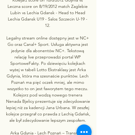
Leczna score on 8/19/2012 match Zaglebie 
Lubin vs Lechia Gdansk - Head to Head 
Lechia Gdansk U19 - Salos Szczecin U-19 - 
12. 

Legalny stream online dostępny jest w NC+ 
Go oraz Canal+ Sport. Usługa aktywna jest 
jedynie dla abonentów NC+. Tekstową 
relację live przeprowadzi portal WP 
SportoweFakty. Po dziewięciu kolejkach 
wyżej w tabeli Lotto Ekstraklasy jest Arka 
Gdynia, która ma szesnaście punktów. Lech 
Poznań ma pięć oczek mniej, ale mimo 
wszystko to on jest faworytem tego meczu. 
Kolejorz pod wodzą nowego trenera 
Nenada Bjelicy prezentuje się zdecydowanie 
lepiej niż za kadencji Jana Urbana. W zeszłej 
kolejce przegrał co prawda z Lechią Gdańsk, 
ale był zdecydowanie lepszym zespołem. 

Arka Gdynia - Lech Poznań – Transmisja 