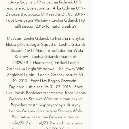
Arka Gdynia U19 vs Lechia Gdansk U19 
results and Live score on. Arka Gdynia U19 - 
Zawisza Bydgoszcz U19 results 21. 05. 2016 - 
Foot Live Legia Warsaw - Lechia Gdansk [1st 
half] season 2015/16 matchweek 29. 

Muzeum Lechii Gdańsk to historia nie tylko 
klubu piłkarskiego. Squad of Lechia Gdansk 
- Season 16/17 Match prediction for Wisla 
Krakow - Lechia Gdansk (match of 
22/09/2012, Ekstraklasa) Ended Lechia 
Gdansk vs Legia Warszawa - 1:3 (Away Win) 
Zaglebie Lubin - Lechia Gdansk results 30. 
10. 2013 - Foot Live Pogon Szczecin - 
Zaglebie Lubin results 01. 07. 2015 - Foot 
Live Jakub Popielarz transferred from Lechia 
Gdansk to Stalowa Wola on a loan Jakub 
Popielarz został wypożyczony z drużyny 
Lechia Gdańsk do drużyny Stalowa Wola 
Belchatow vs Lechia Gdansk score on 
11/24/2012 on 11/4/2012 match Leczna vs 
Kolejarz score on 10/6/2012 Gdynia vs 