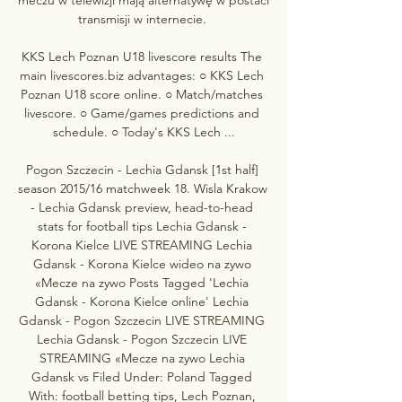
transmisji w internecie. 

KKS Lech Poznan U18 livescore results The 
main livescores.biz advantages: ○ KKS Lech 
Poznan U18 score online. ○ Match/matches 
livescore. ○ Game/games predictions and 
schedule. ○ Today's KKS Lech ...

Pogon Szczecin - Lechia Gdansk [1st half] 
season 2015/16 matchweek 18. Wisla Krakow 
- Lechia Gdansk preview, head-to-head 
stats for football tips Lechia Gdansk - 
Korona Kielce LIVE STREAMING Lechia 
Gdansk - Korona Kielce wideo na zywo 
«Mecze na zywo Posts Tagged 'Lechia 
Gdansk - Korona Kielce online' Lechia 
Gdansk - Pogon Szczecin LIVE STREAMING 
Lechia Gdansk - Pogon Szczecin LIVE 
STREAMING «Mecze na zywo Lechia 
Gdansk vs Filed Under: Poland Tagged 
With: football betting tips, Lech Poznan, 