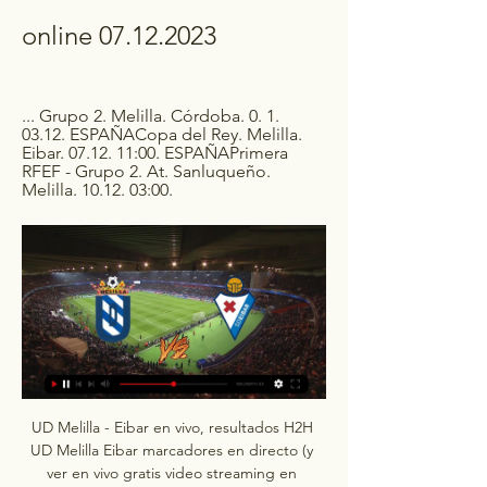
online 07.12.2023
... Grupo 2. Melilla. Córdoba. 0. 1. 
03.12. ESPAÑACopa del Rey. Melilla. 
Eibar. 07.12. 11:00. ESPAÑAPrimera 
RFEF - Grupo 2. At. Sanluqueño. 
Melilla. 10.12. 03:00.
UD Melilla - Eibar en vivo, resultados H2H UD Melilla Eibar marcadores en directo (y ver en vivo gratis video streaming en directo) comienza el 7 dic 2023 a las 19:00 (Hora UTC) Copa del Rey, Spain.

El equipo dirigido por Juan Sabas cayó en la previa interterritorial en la edición más reciente del torneo. Por su parte, los Armeros dejaron en el camino por 4-0 a Lorca Deportiva en su debut en la copa, con un doblete de Ager Aketxe, además de las anotaciones de Ángel Troncho y Konrad de la Fuente. El cuadro a cargo de Joseba Etxeberria alcanzó la segunda eliminatoria del certamen la temporada pasada. Copa del Rey 2023-2024: cuándo empieza, formato a partido único, qué equipos juegan, sorteos, eliminatorias, partidos, calendario, fechas y final¿Hora, día, fecha cuándo y dónde es el Melilla vs. Eibar de Copa del Rey 2023-2024? Dónde ver en directo online el Melilla vs. 

resultados y partidos, UD Melilla - SD Eibar en directo La página de Eibar en Flashscore.co ofrece resultados de Eibar, lista de partidos, clasificaciones y detalles de los partidos.

Melilla - SD Eibar en directo - Copa del Rey 15 nov 2023 — Eurosport es tu fuente para las últimas actualizaciones de partidos de Copa del Rey. Ponte al día sobre el Melilla - SD Eibar completo con ...

Melilla vs Eibar en vivo online, en directo y predicciones y Melilla vs Eibar en vivo online, en directo y predicciones y Head to Head · Cómo ver en vivo · Formulario · Enfrentamientos · Información del partido · Política de ...

Disponemos también de pronósticos para varios partidos de los más diversos deportes. A pesar de que estos pronósticos representan la opinión fundamentada de nuestros editores profesionales, no recomendamos que las sugerencias de apuesta sean seguidas de forma ciega, ya que solamente indican algunas de las conclusiones y expectativas personales del editor en cuanto a ese partido. 

Dónde ver la Copa del Rey online en directo: TV en España en 2023 | DAZN News ESLa Copa del Rey es uno de los torneos que despierta más pasiones del fútbol español. Equipos amateurs, que compiten en categorías regionales, tienen la posibilidad de recibir en su feudo a las grandes estrellas del deporte. La gran final de la Copa del Rey no queda tan lejos en el horizonte para dilucidar el ganador de uno de los grandes títulos del fútbol nacional. En la edición de 2023, el Real Madrid se impuso a Osasuna para levantar el título. Leer más | Así funciona el criterio de desempate en la Copa del Rey Formato y calendario de la Copa del Rey 2023/2024 RFEF La Copa del Rey 2023/2024 comienza el 1 de noviembre de 2023. 

((Directo TV@@)) Ver Melilla Eibar en vivo gratis 07.12.2023 hace 1 día — (Directo TV@@)) Ver Melilla Eibar en vivo gratis 07.12.2023 UD Melilla - SD Eibar, 10.12. Atlético Sanluqueño - UD Melilla. Mostrar más .

Sigue en directo y en vivo online los partidos de la primera ronda de la Copa del Rey: Intercity vs. Athletic Club, Hospitalet vs. Granada, Jaén vs. MelillaLa Copa del Rey y su nuevo formato son la gran novedad en España de cara a la temporada 2019-2020. Ahora va a jugarse a partido único y la disputen 116 de equipos de distintas categorías, integrando y dando más oportunidades a los clubes modestos. Este martes 17 de diciembre comenzó a disputarse la primera ronda y en Goal te damos la posibilidad de seguir todos los partidos. Sigue en directo y en vivo online los partidos de la primera ronda de la Copa del Rey Coruxo v Mirandés SD Logroñés v Eibar Real Jaén v Deportivo Alavés Illueca v Deportivo La Coruña L'Hospitalet v Granada Marbella v Guijuelo Langreo v Ebro Peña Sport v Fuenlabrada Cacereño v Alcorcón Castellón v Las Palmas Socuéllamos v Real Zaragoza Tarazona v Rayo Vallecano Unionistas de Salamanca v Atlético Baleares Escobedo v Málaga Zamora v Sporting Gijón Gimnástica Segoviana v Elche Hércules V Recreativo Huelva Ceuta v Numancia Real Murcia v Racing Santander Intercity v Athletic Club FC Cartagena v Leioa Mensajero v Tenerife Lealtad v Cádiz Los partidos en la TV se pueden ver en DAZN DAZN emitirá la Copa del Rey durante las próximas tres temporadas. 

[EN VIVO VER PARTIDO<<<] Villarreal B - Eibar en directo hace 2 días — [EN VIVO VER PARTIDO<<<] Villarreal B - Eibar en directo online 04/12/2023 Como ver el partido Villarreal CF B contra Eibar video en directo ...

Melilla - Eibar en directo, Copa del Rey 2023 Melilla - Eibar en directo. Narración; Resumen; Alineaciones; Estadísticas. Alineaciones. Estadísticas del partido. Ver más. Geca Sport. Buscador deportivo.

En Directo: UD Melilla vs SD Eibar online 07/12/2023 hace 33 minutos — Ver SD Eibar online gratis en directo. Disponible en alta definición, y en cualquier dispositivo. Enlaces gratis para ver el partido de SD

Ver Melilla Eibar en vivo online 7 diciembre 2023 hace 2 horas — Dónde ver en directo online el Melilla vs. Eibar de la Copa del Rey 2023-2024: Canal de TV y Streaming en vivoTV y canal: Dónde ver y cómo ...

▶️ Melilla vs Eibar - en vivo ver partido online y predicciones, H2HUD Melilla ha perdido 3 encuentros seguidos. UD Melilla ha recibido goles en cada uno de sus últimos 9 encuentros. SD Eibar ha marcado por lo menos un gol en los últimos 13 encuentros consecutivos. UD Melilla gana la 1º mitad en 7% de sus partidos, SD Eibar en 27% de sus partidos. UD Melilla gana 7% de mitades, SD Eibar gana 27%. Cuando UD Melilla se avanza 1-0 como local, ganan el 100% de sus partidos. Cuando SD Eibar se avanza 0-1 como visitante, ganan el 66% de sus partidos. Cuando UD Melilla va perdiendo 0-1 como local, ganan el 0% de sus partidos. Cuando SD Eibar va perdiendo 1-0 como visitante, ganan el 33% de sus partidos. 

Melilla Eibar en vivo | Copa del Rey | 7 diciembre 2023El portal Academia de Apuestas ofrece estadísticas de clubes, jugadores y competiciones de fútbol. Cubrimos Copas, Ligas, Torneos y Amistosos de selecciones y clubes de todo el mundo. Informaciones de goles, resultados finales y al descanso, tarjetas amarillas y rojas, entre otros datos que ayudarán a los usuarios a tener un conocimiento más completo de los deportes disponibles. Podrás seguir los resultados en vivo de competiciones como La Liga, Serie A, Premier League, Liga de Campeones, Liga Europa, entre otras. 

Todas las eliminatorias de la competición son a partido único a excepción de las semifinales, que si serán a doble partido. Cruces segunda ronda Copa del Rey 2023/24: partidos, fechas, horarios y TV @Atleti Estos son los cruces de la segunda ronda de la Copa del Rey 2023/24: Atlético Astorga vs Sevilla Atzeneta vs Getafe Arosa vs Valencia Villanovense vs Betis Barbastro vs Almería Arandina vs Cádiz Terrassa vs Alavés Origuela vs Girona Yeclano vs Rayo Vallecan Valle de Egües vs Mallorca Zamora vs Villarreal Tudelano vs Las Palmas Andratx vs Real Sociedad Cayón vs Athletic Sestao River vs Celta Lugo vs Mirandés Antequera vs Huesca Málaga vs Eldense Deportivo vs Tenerife Arenteiro vs Burgos Castellón vs Oviedo Melilla vs Eibar Unionistas vs Sporting de Gijón Linares vs Elche Levante vs Amorebieta Espanyol vs Valladolid Alcorcón vs Cartagena Racing de Ferrol vs Leganés ¿Cuándo se juega la final de la Copa del Rey 2023/2024? Getty La final de la Copa del Rey 2023/24 será el sábado 6 de abril de 2024. 

Eibar de la Copa del Rey 2023-2024: Canal de TV y Streaming en vivoTV y canal: Dónde ver y cómo contratar los canales de televisiónIgual que ha sucedido en estas pasadas temporadas, el fútbol en España se puede ver por los canales de televisión de pago. Además, hay un encuentro cada jornada que se retransmite en abierto, a través de la señal de Gol Televisión. Un canal, por su parte, que se puede ver también en las grandes plataformas de pago. Servicios, por otra parte, que te explicamos en estos renglones cómo se pueden contratar:Movistar +La compañía Movistar+ cuenta con varias opciones distintas de hacerse con los diferentes paquetes Fusión. 

Eibar: resultados y partidos, UD Melilla - SD Eibar en directo | Fútbol, EspañaAyuda: Estás en la página de resultados de Eibar de la sección Fútbol/España. Flashscore. co ofrece los resultados de Eibar, lista de partidos, clasificaciones y detalles de los partidos. Además de los marcadores de Eibar, en Flashscore. co puedes seguir más de 5000 competiciones de más de 30 deportes de todo el mundo. El servicio de resultados de Eibar se proporciona en tiempo real, sin necesidad de recargar la página. 

Noticias del SD Eibar hoy: ¿cuándo y dónde juegan el El jueves, Melilla-Eibar, Cayón-Athletic y Sestao River-Celta.

Ver EN VIVO y en DIRECTO ONLINE Melilla vs. Eibar, de la Copa del Rey 2023-2024: dónde ver, TV, canal y Streaming | Goal. com EspanaEl partido se disputa este jueves 7 de diciembre a las 20:00. Melilla recibe al Eibar este jueves 7 de diciembre a las 20:00 horas en el estadio Álvarez Claro, por la segunda ronda de la Copa del Rey de la temporada 2023-2024. Sigue aquí en directo el Melilla vs. Eibar de la Copa del Rey 2023-24Los Azules avanzaron a la segunda fase del torneo después de eliminar por marcador de 2-1 a Náxara, con goles de José Antonio González y Daniel García. 

Calendario y partidos de la Copa del Rey 2023/20241ª Eliminatoria 11 oct - 12 oct Pradejón 1 - 2 Atlético de Lugones CP Mijas Las Lagunas 0 - 1 Chiclana CF Rubí 0 - 0 Rotlet Molinar CD Monte Boiro AD Tardienta 2 - 1 CD Zirauki Turégano 3 - 1 Santurtzi CD Quintanar de la Orden 1 - 0 Unión Zona Norte Hernán Cortés CD Sauzal Ceuta 6 de Junio 0 - 3 Buñol Melilla CD 1 - 3 Deportivo Murcia 2ª Eliminatoria 01 nov - 02 nov CDA Navalcarnero Alcorcón CP Cacereño 2 - 3 CD Castellón Águilas FC Huesca 1 - 12 Real Betis Hércules Burgos Villanovense UD Ibiza Barakaldo Málaga CF Badalona Futur Cádiz 0 - 4 Mallorca CD Mensajero 0 - 2 Espanyol Real Avilés Industrial Arenteiro 0 - 6 Rayo Vallecano Arandina Real Murcia Real Sociedad Orihuela CF Gimnàstic Tarragona Real Jaén Eldense Náxara UD Melilla Andratx 3 - 2 Tarazona Guijuelo Real Sporting San Roque de Lepe Girona Yeclano Deportivo 2 - 0 At. 

Hoy Villa