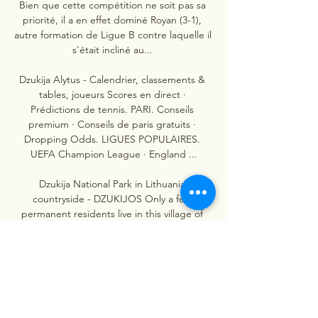
Bien que cette compétition ne soit pas sa 
priorité, il a en effet dominé Royan (3-1), 
autre formation de Ligue B contre laquelle il 
s'était incliné au... 

Dzukija Alytus - Calendrier, classements & 
tables, joueurs Scores en direct · 
Prédictions de tennis. PARI. Conseils 
premium · Conseils de paris gratuits · 
Dropping Odds. LIGUES POPULAIRES. 
UEFA Champion League · England ...

Dzukija National Park in Lithuania 
countryside - DZUKIJOS Only a few 
permanent residents live in this village of 
Dzūkija National Park. Paris, Singapore, Sao 
Paulo, Abu Dhabi, Dublin, Tel Aviv, Dubai, 
Tehran. Layout.

LITUANIE (Région historique de Dzukija) 2 
EURO COMMEMORATIVE 2021 : LITUANIE 
(Région historique de Dzukija). Référence : 