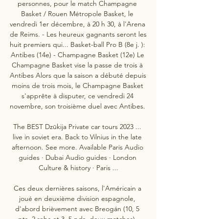
personnes, pour le match Champagne 
Basket / Rouen Métropole Basket, le 
vendredi 1er décembre, à 20 h 30, à l'Arena 
de Reims. - Les heureux gagnants seront les 
huit premiers qui... Basket-ball Pro B (8e j. ): 
Antibes (14e) - Champagne Basket (12e) Le 
Champagne Basket vise la passe de trois à 
Antibes Alors que la saison a débuté depuis 
moins de trois mois, le Champagne Basket 
s'apprête à disputer, ce vendredi 24 
novembre, son troisième duel avec Antibes. 

The BEST Dzūkija Private car tours 2023 ... 
live in soviet era. Back to Vilnius in the late 
afternoon. See more. Available Paris Audio 
guides · Dubai Audio guides · London 
Culture & history · Paris ...

Ces deux dernières saisons, l'Américain a 
joué en deuxième division espagnole, 
d'abord brièvement avec Breogán (10, 5 
pts, 2 rebs et 3, 5 pds, deux matches), 