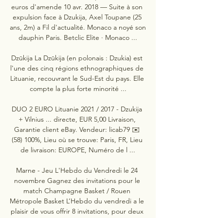
euros d'amende 10 avr. 2018 — Suite à son 
expulsion face à Dzukija, Axel Toupane (25 
ans, 2m) a Fil d'actualité. Monaco a noyé son 
dauphin Paris. Betclic Elite · Monaco ...

Dzūkija La Dzūkija (en polonais : Dzukia) est 
l'une des cinq régions ethnographiques de 
Lituanie, recouvrant le Sud-Est du pays. Elle 
compte la plus forte minorité ...

DUO 2 EURO Lituanie 2021 / 2017 - Dzukija 
+ Vilnius ... directe, EUR 5,00 Livraison, 
Garantie client eBay. Vendeur: licab79 ✉️ 
(58) 100%, Lieu où se trouve: Paris, FR, Lieu 
de livraison: EUROPE, Numéro de l ...

Marne - Jeu L'Hebdo du Vendredi le 24 
novembre Gagnez des invitations pour le 
match Champagne Basket / Rouen 
Métropole Basket L’Hebdo du vendredi a le 
plaisir de vous offrir 8 invitations, pour deux 