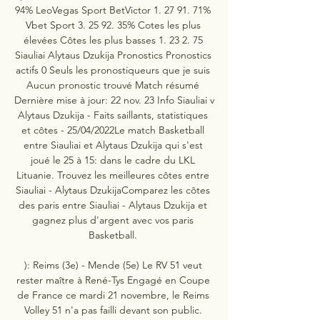
94% LeoVegas Sport BetVictor 1. 27 91. 71% 
Vbet Sport 3. 25 92. 35% Cotes les plus 
élevées Côtes les plus basses 1. 23 2. 75 
Siauliai Alytaus Dzukija Pronostics Pronostics 
actifs 0 Seuls les pronostiqueurs que je suis 
Aucun pronostic trouvé Match résumé 
Dernière mise à jour: 22 nov. 23 Info Siauliai v 
Alytaus Dzukija - Faits saillants, statistiques 
et côtes - 25/04/2022Le match Basketball 
entre Siauliai et Alytaus Dzukija qui s'est 
joué le 25 à 15: dans le cadre du LKL 
Lituanie. Trouvez les meilleures côtes entre 
Siauliai - Alytaus DzukijaComparez les côtes 
des paris entre Siauliai - Alytaus Dzukija et 
gagnez plus d'argent avec vos paris 
Basketball. 

): Reims (3e) - Mende (5e) Le RV 51 veut 
rester maître à René-Tys Engagé en Coupe 
de France ce mardi 21 novembre, le Reims 
Volley 51 n'a pas failli devant son public. 