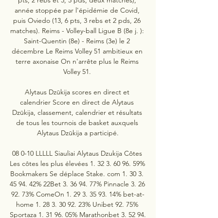
année stoppée par l'épidémie de Covid, 
puis Oviedo (13, 6 pts, 3 rebs et 2 pds, 26 
matches). Reims - Volley-ball Ligue B (8e j. ): 
Saint-Quentin (8e) - Reims (3e) le 2 
décembre Le Reims Volley 51 ambitieux en 
terre axonaise On n'arrête plus le Reims 
Volley 51. 

Alytaus Dzūkija scores en direct et 
calendrier Score en direct de Alytaus 
Dzūkija, classement, calendrier et résultats 
de tous les tournois de basket auxquels 
Alytaus Dzūkija a participé.

08 0-10 LLLLL Siauliai Alytaus Dzukija Côtes 
Les côtes les plus élevées 1. 32 3. 60 96. 59% 
Bookmakers Se déplace Stake. com 1. 30 3. 
45 94. 42% 22Bet 3. 36 94. 77% Pinnacle 3. 26 
92. 73% ComeOn 1. 29 3. 35 93. 14% bet-at-
home 1. 28 3. 30 92. 23% Unibet 92. 75% 
Sportaza 1. 31 96. 05% Marathonbet 3. 52 94. 