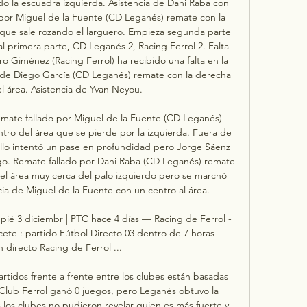
do la escuadra izquierda. Asistencia de Dani Raba con 
 por Miguel de la Fuente (CD Leganés) remate con la 
 que sale rozando el larguero. Empieza segunda parte 
l primera parte, CD Leganés 2, Racing Ferrol 2. Falta 
 Giménez (Racing Ferrol) ha recibido una falta en la 
de Diego García (CD Leganés) remate con la derecha 
l área. Asistencia de Yvan Neyou. 

emate fallado por Miguel de la Fuente (CD Leganés) 
tro del área que se pierde por la izquierda. Fuera de 
llo intentó un pase en profundidad pero Jorge Sáenz 
go. Remate fallado por Dani Raba (CD Leganés) remate 
del área muy cerca del palo izquierdo pero se marchó 
ia de Miguel de la Fuente con un centro al área. 

pié 3 diciembr | PTC hace 4 días — Racing de Ferrol - 
ete : partido Fútbol Directo 03 dentro de 7 horas — 
 directo Racing de Ferrol ...

artidos frente a frente entre los clubes están basadas 
Club Ferrol ganó 0 juegos, pero Leganés obtuvo la 
s los clubes no pudieron revelar quien es más fuerte y 