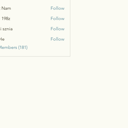
t Nam
Follow
n 198z
Follow
i sznia
Follow
He
Follow
Members (181)