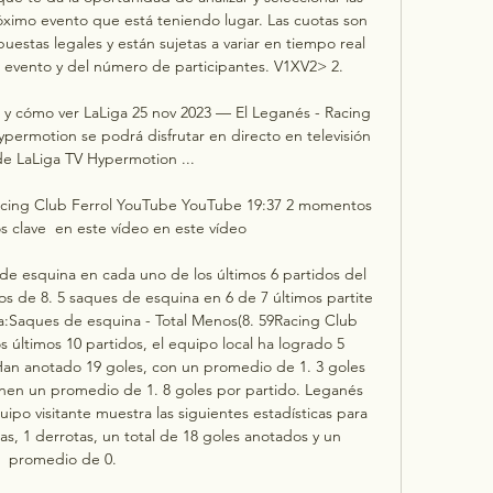
ximo evento que está teniendo lugar. Las cuotas son 
estas legales y están sujetas a variar en tiempo real 
evento y del número de participantes. V1XV2> 2. 

o y cómo ver LaLiga 25 nov 2023 — El Leganés - Racing 
ypermotion se podrá disfrutar en directo en televisión 
de LaLiga TV Hypermotion ...

cing Club Ferrol YouTube YouTube 19:37 2 momentos 
 clave  en este vídeo en este vídeo

e esquina en cada uno de los últimos 6 partidos del 
 de 8. 5 saques de esquina en 6 de 7 últimos partite 
a:Saques de esquina - Total Menos(8. 59Racing Club 
 últimos 10 partidos, el equipo local ha logrado 5 
 Han anotado 19 goles, con un promedio de 1. 3 goles 
ienen un promedio de 1. 8 goles por partido. Leganés 
po visitante muestra las siguientes estadísticas para 
rias, 1 derrotas, un total de 18 goles anotados y un 
promedio de 0. 
