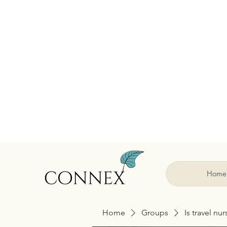
Home
Home
Groups
Is travel nu