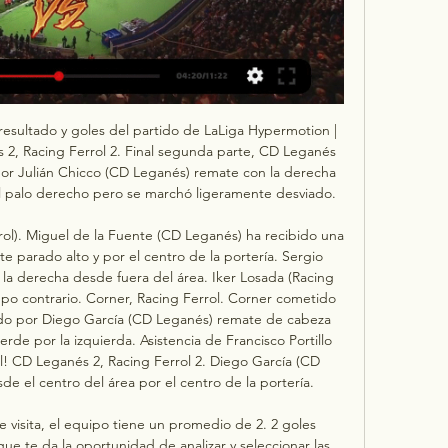
resultado y goles del partido de LaLiga Hypermotion | 
 2, Racing Ferrol 2. Final segunda parte, CD Leganés 
 por Julián Chicco (CD Leganés) remate con la derecha 
l palo derecho pero se marchó ligeramente desviado. 

ol). Miguel de la Fuente (CD Leganés) ha recibido una 
e parado alto y por el centro de la portería. Sergio 
la derecha desde fuera del área. Iker Losada (Racing 
mpo contrario. Corner, Racing Ferrol. Corner cometido 
ado por Diego García (CD Leganés) remate de cabeza 
rde por la izquierda. Asistencia de Francisco Portillo 
! CD Leganés 2, Racing Ferrol 2. Diego García (CD 
 el centro del área por el centro de la portería. 

e visita, el equipo tiene un promedio de 2. 2 goles 
e te da la oportunidad de analizar y seleccionar las 