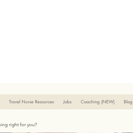
Travel Nurse Resources
Jobs
Coaching (NEW)
Blog
rsing right for you?