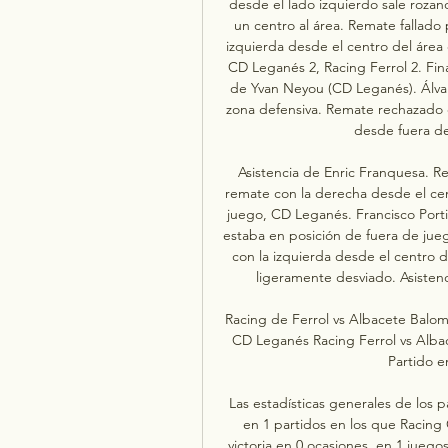
desde el lado izquierdo sale rozan
un centro al área. Remate fallado
izquierda desde el centro del área
CD Leganés 2, Racing Ferrol 2. Fina
de Yvan Neyou (CD Leganés). Álvaro
zona defensiva. Remate rechazado 
desde fuera de
Asistencia de Enric Franquesa. R
remate con la derecha desde el cen
juego, CD Leganés. Francisco Porti
estaba en posición de fuera de jue
con la izquierda desde el centro 
ligeramente desviado. Asistenc
Racing de Ferrol vs Albacete Balom
CD Leganés Racing Ferrol vs Albac
Partido en
Las estadísticas generales de los p
en 1 partidos en los que Racing 
victoria en 0 ocasiones, en 1 juego