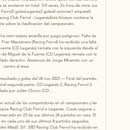
se anotaron en total: 3-0 veces. Es hora de mirar sus 
b Ferrol2 golesLeganés2 goles0 victorias1 empate0 
acing Club Ferrol - LeganésEste bloque contiene la 
te sobre la clasificación del campeonato. 

 visto tarjeta amarilla por juego peligroso. Falta de 
Fran Manzanara (Racing Ferrol) ha recibido una falta 
 Fuente (CD Leganés) remate con la izquierda desde el 
 de Miguel de la Fuente (CD Leganés) remate con la 
lado derecho. Asistencia de Jorge Miramón con un 
centro al área. 

esultado y goles del 26 nov 2023 — Final del partido, 
inal segunda parte, CD Leganés 2, Racing Ferrol 2. 
lado por Julián Chicco (CD ...

ón actual de los competidores en el campeonato y las 
uipos Racing Club Ferrol e Leganés. Cosas seguras y 
marcado en 23 de sus últimos 24 partidos en casa. El 
en cada uno de sus últimos 8 partidos seguidos. 
les Más(0. 5)1. 33El Racing Club Ferrol ha recibido en 