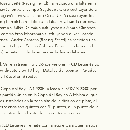
osep Señé (Racing Ferrol) ha recibido una falta en la 
anés, entra al campo Seydouba Cissé sustituyendo a 
Leganés, entra al campo Oscar Ureña sustituyendo a 
ng Ferrol) ha recibido una falta en la banda derecha. 
 campo Julián Delmás sustituyendo a Álvaro Giménez. 
l campo Fran Manzanara sustituyendo a Iker Losada. 
nés). Ander Cantero (Racing Ferrol) ha recibido una 
er cometido por Sergio Cubero. Remate rechazado de 
s) remate con la derecha desde fuera del área. 

: Ver en streaming y Dónde verlo en. · CD Leganés vs. 
 directo y en TV hoy · Detalles del evento · Partidos 
e Fútbol en directo.

 Copa del Rey - 7/12/23Publicado el 5/12/23 20:00 por 
a partido único en la Copa del Rey en A Malata el que 
 instalados en la zona alta de la división de plata, el 
ferrolanos son quintos con 31 puntos, a un punto de la 
 puntos del liderato del conjunto pepinero. 

a (CD Leganés) remate con la izquierda a quemarropa 