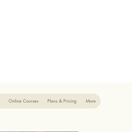
Online Courses
Plans & Pricing
More