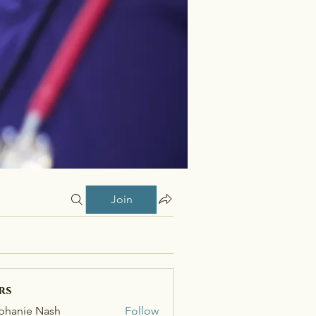
Join
rs
phanie Nash
Follow