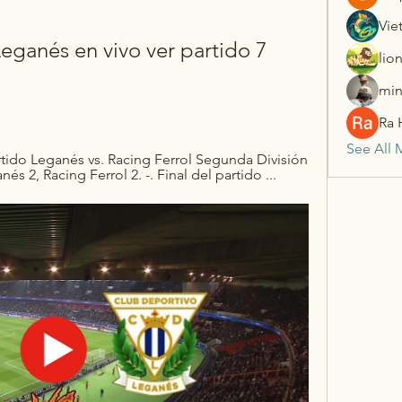
Vie
eganés en vivo ver partido 7 
lio
min
Ra 
See All 
ido Leganés vs. Racing Ferrol Segunda División 
és 2, Racing Ferrol 2. -. Final del partido ...