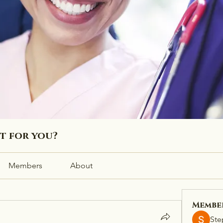
ht for you?
Members
About
Membe
Ste