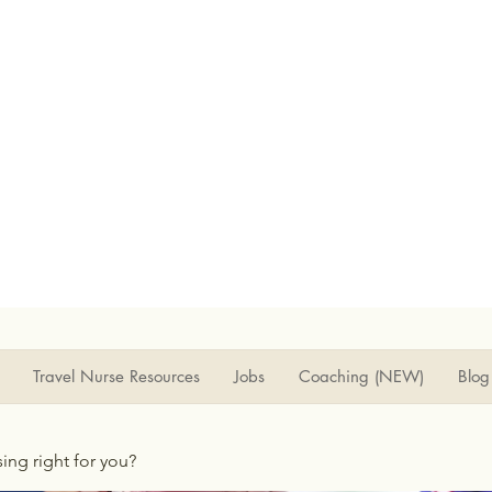
Travel Nurse Resources
Jobs
Coaching (NEW)
Blog
rsing right for you?