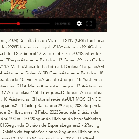
der en su campo. 77' Jon Ander Gonzalez Esteban señala saque de banda para Racing Santander en Leganés. 75' Jon Ander Gonzalez Esteban pitó una falta para Racing Santander, CD Leganés defenderá de su mitad del terreno de juego. 74' Inigo Sainz Maza Serna de Racing Santander se escapa en el estadio Estadio Municipal de Butarque, pero su chut no va a portería. 73' Quinto/a sustitución del Racing Santander. Juan Carlos Arana sale y entrará por él Ekain Zenitagoia Arana ¡Mucha suerte! Equipo visitante sacará de banda desde su campo. 

Racing Santander vs. Leganés (25 de Feb., 2024) Resultados en Vivo - ESPN DEPORTESEstadísticas de EquipoRACLeganésTotal de goles2928Diferencia de goles518Asistencias1914Goles Concedidos2410Información del partidoEl SardineroPD, 25 de febrero, 2024Santander, España GoleadoresRacing Santander17PequeAtacante Partidos: 17 Goles: 89Juan Carlos AranaAtacante Partidos: 15 Goles: 711A MartínAtacante Partidos: 13 Goles: 4Leganés9M De la FuenteAtacante Goles: 810RabaAtacante Goles: 619D GarciaAtacante Partidos: 18 Goles: 4Líder de AsistenciasRacing Santander10I VicenteAtacante Juegos: 18 Asistencias: 83S GarcíaDefensor Juegos: 16 Asistencias: 211A MartínAtacante Juegos: 13 Asistencias: 2Leganés10RabaAtacante Juegos: 17 Asistencias: 415E FranquesaDefensor Asistencias: 37F PortilloMediocampista Juegos: 10 Asistencias: 3Historial recienteÚLTIMOS CINCO PARTIDOSFechaCOMPETENCIALeganés2 - 1Racing Santander29 de Sep., 2023Segunda División de EspañaRacing Santander2 - 1Leganés13 de Feb., 2023Segunda División de EspañaLeganés0 - 0Racing Santander29 de Oct., 2022Segunda División de EspañaRacing Santander1 - 2Leganés21 de Feb., 2015Segunda División de EspañaLeganés2 - 2Racing Santander21 de Sep., 2014Segunda División de EspañaPosiciones Segunda División de EspañaEquipoJGEPDIFPTSLeganés181134+1836Sporting Gijón18954+1132Real Valladolid181026+332Espanyol18945+1031Racing Ferrol18873+431Eibar18936+830Elche18855+129Racing Santander18846+528Tenerife18837+227Levante18765027Real Oviedo18675+625Real Zaragoza18747025Burgos18747-125Mirandés18657-123Eldense18657-523Albacete18567-621FC Andorra18639-621Villarreal B18558-620Huesca18378-516Amorebieta183510-1114AD Alcorcón183510-1514FC Cartagena182610-1212Noticias - 2ª DivisiónJavier Tebas renuncia a presidencia de LaLiga para buscar la reelecciónEl proceso de elección, que dura aproximadamente un mes, se ha adelantado para no cruzarse con la elección presidencial de la RFEF. 

Miguel de la Fuente entra por Diego Garcia en CD Leganés. 68' Junior Lago (Racing Santander) consigue rematar de cabeza, pero su tiro se va al travesaño. ¡Qué cerca ha estado! Seguimos en el estadio Estadio Municipal de Butarque, donde Saúl García (Racing Santander) lanza un córner desde la izquierda. 67' 64' 63' Cuarto/a de equipo visitante realiza una sustitución. Germán Sánchez abandona el estadio Estadio Municipal de Butarque y Inigo Sainz Maza Sernale sustituye. Marco Sangalli Fuentes entra por Clement Grenier para el Racing Santander en el estadio Estadio Municipal de Butarque. 62' La pelota sale fuera en Estadio Municipal de Butarque CD Leganés sacará de portería. 58' Pillan al equipo CD Leganés en fuera de juego. 56' Estamos en Leganés, donde Clement Grenier del Racing Santander saca un córner desde la derecha. 

Daniel Raba (CD Leganés) centra un córner desde la derecha. 14' Racing Santander sacará desde su portería. En juego en Leganés. CD Leganés ve como Nais Djouahra disfruta de una buena oportunidad, pero el balón se va desviado. 11' 10' 8' Saque de puerta para CD Leganés en el Estadio Municipal de Butarque. 7' Racing Santander sacará una falta en Leganés. 6' 4' 1' Saque de banda para Racing Santander cerca del área. Saque de banda para el equipo equipo visitante en el campo contrario. ¿Sabías que CD Leganés marca un 30% de sus goles entre los minutos 31-45? CD Leganés marca 1. 33 marca cuando juega en casa y Racing Santander marca 0. 74 goles cuando juega fuera (como promedio). Ambos equipos no ganaron su último partido en LaLiga 2. La media de goles en la primera mitad en los encuentros entre CD Leganés y Racing Santander es de 1. 

El equipo médico está atendiendo a Juan Carlos Arana de Racing Santander, de manera que el juego se ha interrumpido en el estadio Estadio Municipal de Butarque. 31' ¡Lástima! CD Leganés cayó en fuera de juego. 28' Germán Sánchez marca un gol desafortunado en propia puerta. Esto pone el marcador 1-0 en el estadio Estadio Municipal de Butarque. 27' Falta para CD Leganés en el campo de Racing Santander. 

C.D. Leganés - Web Oficial 26 nov 2023 — Sigue los marcadores en directo y los resultados de Leganés contra Racing Club de Ferrol en Segunda División en OneFootball.

26' 25' 24' Jon Ander Gonzalez Esteban pitó saque de portería a favor de Racing Santander en Leganés. Enric Franquesa, del CD Leganés, chuta, pero no se acerca lo bastante a la portería. 23' Jon Ander Gonzalez Esteban señala saque de banda para CD Leganés en Leganés. 22' 20' CD Leganés sacará el balón ya que Jon Ander Gonzalez Esteban señaló saque de puerta. 19' Daniel Raba del CD Leganés ha visto la tarjeta amarilla. 18' 17' 15' Se juega en el estadio Estadio Municipal de Butarque. 

Ver Leganés vs Racing Ferrol en vivo hoy 26.11.2023 DIRECTO · ALINEACIONES · ESTADÍSTICAS · CRÓNICA. Final del partido, CD Leganés 2, Racing de Santander 1. 97' Final segunda parte, CD Leganés 2, Racing de ...

90' Jon Ander Gonzalez Esteban pitó saque de portería a favor de CD Leganés en Leganés. 87' CD Leganés sacará desde su portería. 86' Jon Ander Gonzalez Esteban otorga a Racing Santander un córner. Saúl García lanza el córner desde la izquierda. 84' 83' saque de banda para CD Leganés en su propio campo. El CD Leganés sacará el balón en Estadio Municipal de Butarque. 82' Jon Ander Gonzalez Esteban señala la falta para Racing Santander en su propia mitad. 81' CD Leganés cambia a Nais Djouahra por Oscar Urena Garci en Leganés por decisión de Borja Jimenez. Saque de banda para el equipo equipo local en el cam