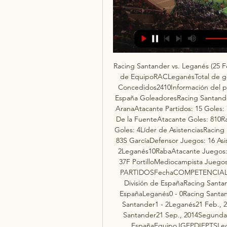
Racing Santander vs. Leganés (25 Feb., 2024) Resultados en Vivo - - ESPN (CR)Estadísticas de EquipoRACLeganésTotal de goles2928Diferencia de goles518Asistencias1914Goles Concedidos2410Información del partidoEl SardineroPD, 25 de febrero, 2024Santander, España GoleadoresRacing Santander17PequeAtacante Partidos: 17 Goles: 89Juan Carlos AranaAtacante Partidos: 15 Goles: 711A MartínAtacante Partidos: 13 Goles: 4Leganés9M De la FuenteAtacante Goles: 810RabaAtacante Goles: 619D GarciaAtacante Partidos: 18 Goles: 4Líder de AsistenciasRacing Santander10I VicenteAtacante Juegos: 18 Asistencias: 83S GarcíaDefensor Juegos: 16 Asistencias: 211A MartínAtacante Juegos: 13 Asistencias: 2Leganés10RabaAtacante Juegos: 17 Asistencias: 415E FranquesaDefensor Asistencias: 37F PortilloMediocampista Juegos: 10 Asistencias: 3Historial recienteÚLTIMOS CINCO PARTIDOSFechaCOMPETENCIALeganés2 - 1Racing Santander29 Sep., 2023Segunda División de EspañaRacing Santander2 - 1Leganés13 Feb., 2023Segunda División de EspañaLeganés0 - 0Racing Santander29 Oct., 2022Segunda División de EspañaRacing Santander1 - 2Leganés21 Feb., 2015Segunda División de EspañaLeganés2 - 2Racing Santander21 Sep., 2014Segunda División de EspañaPosiciones Segunda División de EspañaEquipoJGEPDIFPTSLeganés181134+1836Sporting Gijón18954+1132Real Valladolid181026+332Espanyol18945+1031Racing Ferrol18873+431Eibar18936+830Elche18855+129Racing Santander18846+528Tenerife18837+227Levante18765027Real Oviedo18675+625Real Zaragoza18747025Burgos18747-125Mirandés18657-123Eldense18657-523Albacete18567-621FC Andorra18639-621Villarreal B18558-620Huesca18378-516Amorebieta183510-1114AD Alcorcón183510-1514FC Cartagena182610-1212Noticias - 2ª DivisiónJavier Tebas renuncia a presidencia de LaLiga para buscar la reelecciónEl proceso de elección, que dura aproximadamente un mes, se ha adelantado para no cruzarse con la elección presidencial de la RFEF. 

Racing Santander vs. Leganés (25 de Feb., 2024) Resultados en Vivo - ESPN (CO)Estadísticas de EquipoRACLeganésTotal de goles2928Diferencia de goles518Asistencias1914Goles Concedidos2410Información del partidoEl SardineroPD, 25 de febrero, 2024Santander, España GoleadoresRacing Santander17PequeAtacante Partidos: 17 Goles: 89Juan Carlos AranaAtacante Partidos: 15 Goles: 711A MartínAtacante Partidos: 13 Goles: 4Leganés9M De la FuenteAtacante Goles: 810RabaAtacante Goles: 619D GarciaAtacante Partidos: 18 Goles: 4Líder de AsistenciasRacing Santander10I VicenteAtacante Juegos: 18 Asistencias: 83S GarcíaDefensor Juegos: 16 Asistencias: 211A MartínAtacante Juegos: 13 Asistencias: 2Leganés10RabaAtacante Juegos: 17 Asistencias: 415E FranquesaDefensor Asistencias: 37F PortilloMediocampista Juegos: 10 Asistencias: 3Historial recienteÚLTIMOS CINCO PARTIDOSFechaCOMPETENCIALeganés2 - 1Racing Santander29 de Sep., 2023Segunda División de EspañaRacing Santander2 - 1Leganés13 de Feb., 2023Segunda División de EspañaLeganés0 - 0Racing Santander29 de Oct., 2022Segunda División de EspañaRacing Santander1 - 2Leganés21 de Feb., 2015Segunda División de EspañaLeganés2 - 2Racing Santander21 de Sep., 2014Segunda División de EspañaPosiciones Segunda División de EspañaEquipoJGEPDIFPTSLeganés181134+1836Sporting Gijón18954+1132Real Valladolid181026+332Espanyol18945+1031Racing Ferrol18873+431Eibar18936+830Elche18855+129Racing Santander18846+528Tenerife18837+227Levante18765027Real Oviedo18675+625Real Zaragoza18747025Burgos18747-125Mirandés18657-123Eldense18657-523Albacete18567-621FC Andorra18639-621Villarreal B18558-620Huesca18378-516Amorebieta183510-1114AD Alcorcón183510-1514FC Cartagena182610-1212Noticias - 2ª DivisiónJavier Tebas renuncia a presidencia de LaLiga para buscar la reelecciónEl proceso de elección, que dura aproximadamente un mes, se ha adelantado para no cruzarse con la elección presidencial de la RFEF. 

80' Se juega en el estadio Estadio Municipal de Butarque. Saúl García (Racing Santander) centra un córner desde la izquierda. 79' Falta para Racing Santan