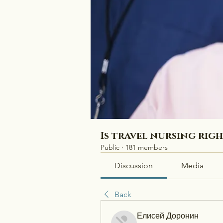
Is travel nursing rig
Public
·
181 members
Discussion
Media
Back
Елисей Доронин