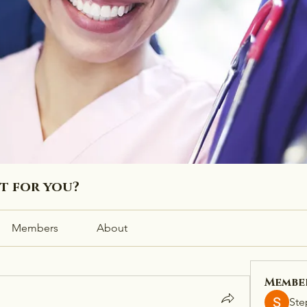
ht for you?
Members
About
Membe
Ste