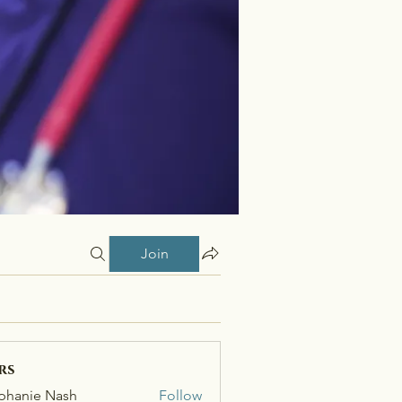
Join
rs
phanie Nash
Follow