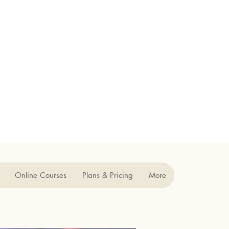
Online Courses
Plans & Pricing
More