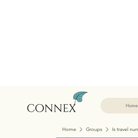
Home
Home
Groups
Is travel nu