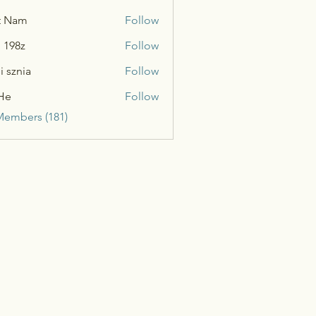
t Nam
Follow
n 198z
Follow
i sznia
Follow
He
Follow
Members (181)