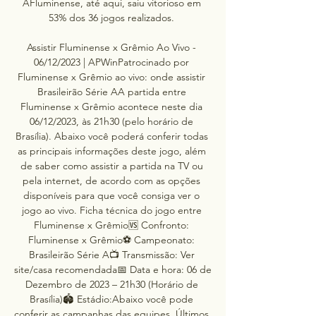
AFluminense, até aqui, saiu vitorioso em 
53% dos 36 jogos realizados. 

Assistir Fluminense x Grêmio Ao Vivo - 
06/12/2023 | APWinPatrocinado por 
Fluminense x Grêmio ao vivo: onde assistir 
Brasileirão Série AA partida entre 
Fluminense x Grêmio acontece neste dia 
06/12/2023, às 21h30 (pelo horário de 
Brasília). Abaixo você poderá conferir todas 
as principais informações deste jogo, além 
de saber como assistir a partida na TV ou 
pela internet, de acordo com as opções 
disponíveis para que você consiga ver o 
jogo ao vivo. Ficha técnica do jogo entre 
Fluminense x Grêmio🆚 Confronto: 
Fluminense x Grêmio⚽ Campeonato: 
Brasileirão Série A📺 Transmissão: Ver 
site/casa recomendada📅 Data e hora: 06 de 
Dezembro de 2023 – 21h30 (Horário de 
Brasília)🏟️ Estádio:Abaixo você pode 
conferir as campanhas das equipes. Últimos 