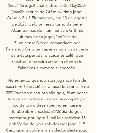
(local)PortugalFanatiz, Brasileirão Play00:30 
(local)5 vitórias do GrêmioÚltimo jogo: 
Grêmio 2 x 1 Fluminense, em 13 de agosto 
de 2023, pelo primeiro turno da Série 
ACampanhas de Fluminense x Grêmio 
(últimos cinco jogos)Notícias do 
FluminenseO time comandado por 
Fernando Diniz tem apenas uma baixa certa 
para esta partida: o atacante Lelê, que 
recebeu o terceiro amarelo diante do 
Palmeiras e cumpre suspensão. 

No entanto, quando atua jogando fora de 
casa (em 18 ocasiões), a taxa de vitórias é de 
33%Quando o assunto são gols, Fluminense 
tem os seguintes números na competição 
(contando o desempenho em casa e 
fora):Gols marcados: 26Média de gols 
marcados por jogo: 1. 64Gols sofridos: 16 
golsMédia de gols sofridos por jogo: 1. 5 
Caso queira conferir mais dados deste jogo, 