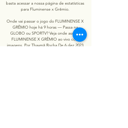
basta acessar a nossa página de estatísticas 
para Fluminense x Grêmio. 

Onde vai passar o jogo do FLUMINENSE X 
GRÊMIO hoje há 9 horas — Passa na 
GLOBO ou SPORTV? Veja onde assistir 
FLUMINENSE X GRÊMIO ao vivo com 
imagens. Por Thaymã Rocha De 6 dez 2023 
11:18.

Saiba onde assistir Fluminense x Grêmio, 
pela última há 9 horas — O NETFLU reune 
as últimas notícias do Fluminense, 
calendário de jogos, aplicativo, 
contratações, alerta de gols, podcast e Loja 
do ...

Fluminense x Grêmio: onde assistir ao vivo, 
horário e há 1 dia — Fluminense x Grêmio: 
onde assistir ao vivo, horário e prováveis 
escalações do jogo pelo Brasileirão. Confira 