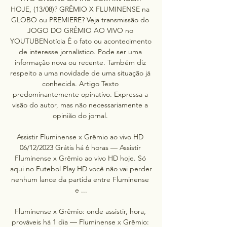
HOJE, (13/08)? GRÊMIO X FLUMINENSE na 
GLOBO ou PREMIERE? Veja transmissão do 
JOGO DO GRÊMIO AO VIVO no 
YOUTUBENotícia É o fato ou acontecimento 
de interesse jornalístico. Pode ser uma 
informação nova ou recente. Também diz 
respeito a uma novidade de uma situação já 
conhecida. Artigo Texto 
predominantemente opinativo. Expressa a 
visão do autor, mas não necessariamente a 
opinião do jornal. 

Assistir Fluminense x Grêmio ao vivo HD 
06/12/2023 Grátis há 6 horas — Assistir 
Fluminense x Grêmio ao vivo HD hoje. Só 
aqui no Futebol Play HD você não vai perder 
nenhum lance da partida entre Fluminense 
e ...

Fluminense x Grêmio: onde assistir, hora, 
prováveis há 1 dia — Fluminense x Grêmio: 