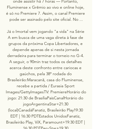
onde assistir há 7 horas — Portanto, 
Fluminense x Grêmio ao vivo e online hoje, 
é só no Premiere 7. Assim, o canal Premiere 
pode ser assinado pelo site oficial. No ...

Já o Imortal vem jogando "a vida" na Série 
A em busca de uma vaga direta à fase de 
grupos da próxima Copa Libertadores, e 
depende apenas de si nesta jornada 
derradeira para terminar o torneio no G-4. 
A seguir, o 90min traz todos os detalhes 
acerca deste confronto entre cariocas e 
gaúchos, pela 38ª rodada do 
Brasileirão:Maracanã, casa do Fluminense, 
recebe a partida / Eurasia Sport 
Images/GettyImagesTV: PremiereHorário do 
jogo: 21:30 de BrasíliaPaísCanalHorário do 
jogoArgentinaStar+21:30 
(local)CanadáFanatiz, Brasileirão Play19:30 
EDT | 16:30 PDTEstados UnidosFanatiz, 
Brasileirão Play, ViX, Paramount+19:30 EDT | 
16:30 PDTPeruStar+19:30 