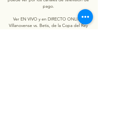
pago. 

Ver EN VIVO y en DIRECTO ONLINE 
Villanovense vs. Betis, de la Copa del Rey 
2023-2024: dónde ver, TV, canal y Streaming 
| Goal. com EspanaEl partido se disputa 
este miércoles 6 de diciembre a las 19:00. 
Villanovense recibe al Betis este miércoles 6 
de diciembre a las 19:00 horas en el estadio 
Municipal Villanovense, por la segunda 
ronda de la Copa del Rey de la temporada 
2023-2024. Sigue aquí en directo el 
Villanovense vs. Betis de la Copa del Rey 
2023-24Los Villanos avanzaron a la segunda 
fase del torneo después de eliminar por 
marcador de 2-1 a Ibiza, con goles de Mario 
González Casado y José Manuel Bermúdez. 
El equipo dirigido por José González "Gus" 
no participó en la edición más reciente del 
torneo. 
