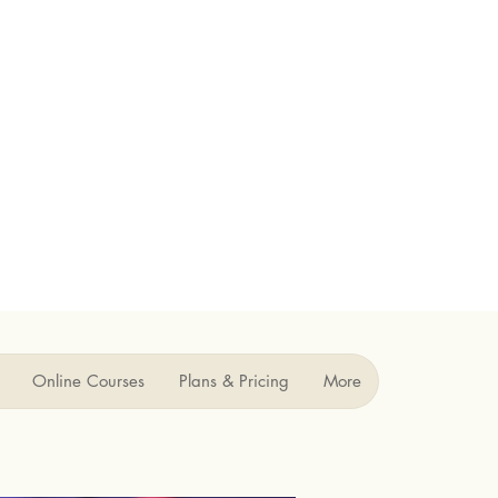
Online Courses
Plans & Pricing
More