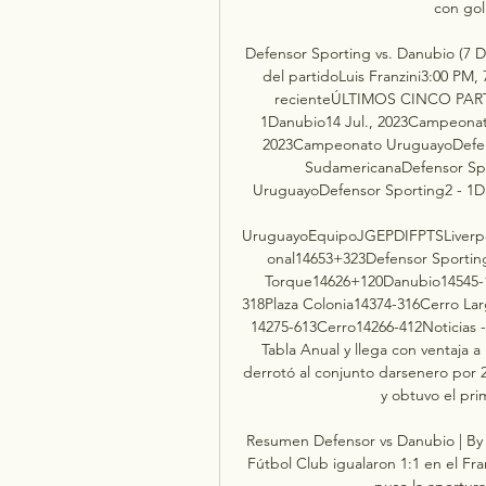
con gol
Defensor Sporting vs. Danubio (7 Di
del partidoLuis Franzini3:00 PM,
recienteÚLTIMOS CINCO PAR
1Danubio14 Jul., 2023Campeonat
2023Campeonato UruguayoDefen
SudamericanaDefensor Spo
UruguayoDefensor Sporting2 - 1D
UruguayoEquipoJGEPDIFPTSLiverpo
onal14653+323Defensor Sportin
Torque14626+120Danubio14545-1
318Plaza Colonia14374-316Cerro La
14275-613Cerro14266-412Noticias - 1
Tabla Anual y llega con ventaja 
derrotó al conjunto darsenero por 
y obtuvo el pri
Resumen Defensor vs Danubio | By 
Fútbol Club igualaron 1:1 en el Fran
puso la apertura,