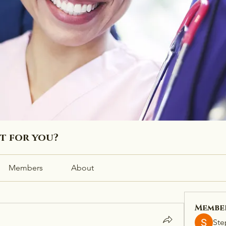
ht for you?
Members
About
Membe
Ste