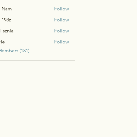
t Nam
Follow
n 198z
Follow
i sznia
Follow
He
Follow
Members (181)