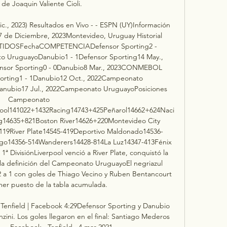
 de Joaquin Valiente Cioli. 

c., 2023) Resultados en Vivo - - ESPN (UY)Información 
 7 de Diciembre, 2023Montevideo, Uruguay Historial 
TIDOSFechaCOMPETENCIADefensor Sporting2 - 
o UruguayoDanubio1 - 1Defensor Sporting14 May., 
sor Sporting0 - 0Danubio8 Mar., 2023CONMEBOL 
rting1 - 1Danubio12 Oct., 2022Campeonato 
anubio17 Jul., 2022Campeonato UruguayoPosiciones 
Campeonato 
ol141022+1432Racing14743+425Peñarol14662+624Naci
g14635+821Boston River14626+220Montevideo City 
19River Plate14545-419Deportivo Maldonado14536-
rgo14356-514Wanderers14428-814La Luz14347-413Fénix 
ª DivisiónLiverpool venció a River Plate, conquistó la 
a la definición del Campeonato UruguayoEl negriazul 
2 a 1 con goles de Thiago Vecino y Ruben Bentancourt 
mer puesto de la tabla acumulada. 

Tenfield | Facebook 4:29Defensor Sporting y Danubio 
zini. Los goles llegaron en el final: Santiago Mederos 
 ...Facebook · Tenfield · 4 mar 2021
