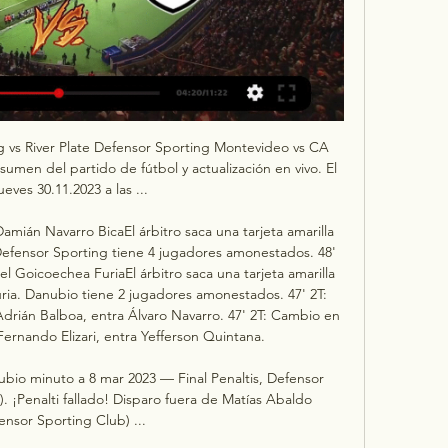
 vs River Plate Defensor Sporting Montevideo vs CA 
esumen del partido de fútbol y actualización en vivo. El 
ueves 30.11.2023 a las ...

 Damián Navarro BicaEl árbitro saca una tarjeta amarilla 
efensor Sporting tiene 4 jugadores amonestados. 48' 
el Goicoechea FuriaEl árbitro saca una tarjeta amarilla 
ia. Danubio tiene 2 jugadores amonestados. 47' 2T: 
rián Balboa, entra Álvaro Navarro. 47' 2T: Cambio en 
ernando Elizari, entra Yefferson Quintana. 

ubio minuto a 8 mar 2023 — Final Penaltis, Defensor 
. ¡Penalti fallado! Disparo fuera de Matías Abaldo 
ensor Sporting Club) ...
