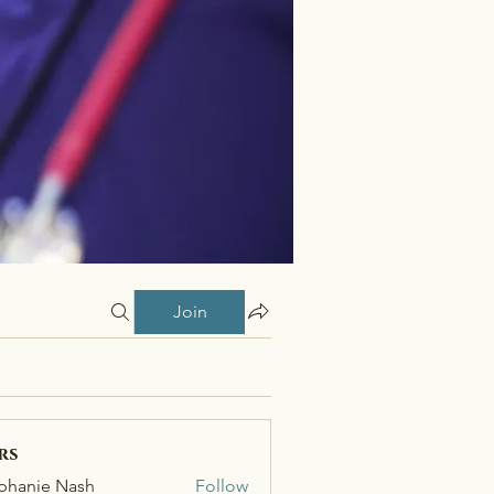
Join
rs
phanie Nash
Follow