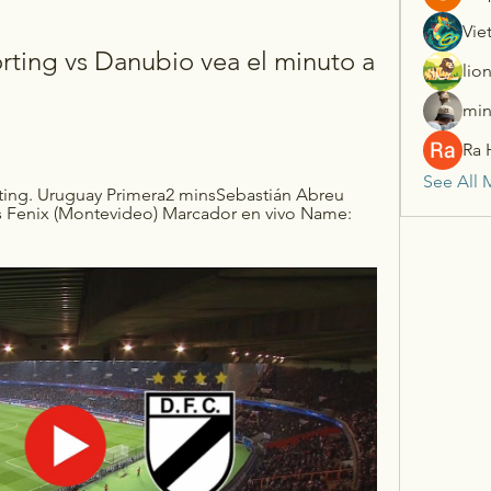
Vie
ting vs Danubio vea el minuto a 
lio
min
Ra 
See All 
rting. Uruguay Primera2 minsSebastián Abreu 
 vs Fenix (Montevideo) Marcador en vivo Name: 