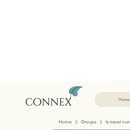
Home
Home
Groups
Is travel nu