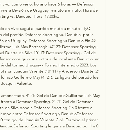
 vivo: cómo verlo, horario hace 6 horas — Defensor 
Primera División de Uruguay: minuto a minuto. Hora de 
ting vs. Danubio. Hora: 17:00hs.

o en vivo: seguí el partido minuto a minuto - TyC 
 del partido Defensor Sporting vs. Danubio, por la 
ión de Uruguay. Defensor Sporting vs Danubio Fin 49' 
lermo Luis May Bartesaghi 47' 2T: Defensor Sporting - 
 Duarte da Silva 10' 1T: Defensor Sporting - Gol de 
ensor consiguió una victoria de local ante Danubio, en 
o A del torneo Uruguay - Torneo Intermedio 2023. Los 
anotaron Joaquin Valiente (10' 1T) y Anderson Duarte (2' 
 lo hizo Guillermo May (4' 2T). La figura del partido fue 
Joaquin Valiente. 

 amonestado. 4' 2T: Gol de DanubioGuillermo Luis May 
frente a Defensor Sporting. 2' 2T: Gol de Defensor 
 da Silva pone a Defensor Sporting 2 a 0 frente a 
empo entre Defensor Sporting y DanubioDefensor 
0 con gol de Joaquin Valiente Cioli. Terminó el primer 
anubioDefensor Sporting le gana a Danubio por 1 a 0 