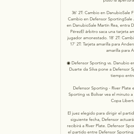
36' 2T: Cambio en DanubioSale Fr
Cambio en Defensor SportingSale Jo
en DanubioSale Martín Rea, entra Die
PérezEl árbitro saca una tarjeta a
jugador amonestado. 18' 2T: Cambio
17' 2T: Tarjeta amarilla para Ander
amarilla para 
◉ Defensor Sporting vs. Danubio en 
Duarte da Silva pone a Defensor S
tiempo entr
Defensor Sporting - River Plate 
Sporting vs Bolívar vea el minuto a
Copa Liberta
El juez elegido para dirigir el parti
siguiente fecha, Defensor actuará
recibirá a River Plate. Defensor Sp
el partido entre Defensor Sporting