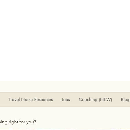
Travel Nurse Resources
Jobs
Coaching (NEW)
Blog
rsing right for you?