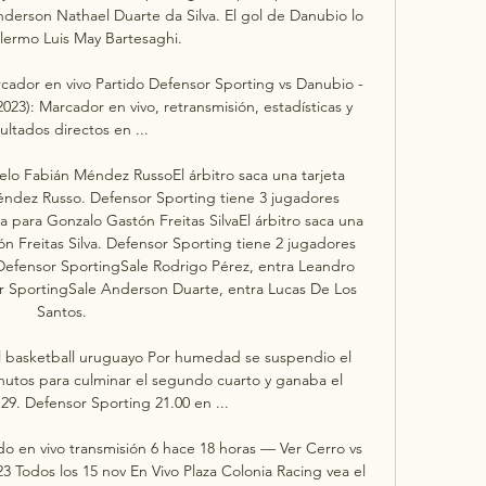
nderson Nathael Duarte da Silva. El gol de Danubio lo 
llermo Luis May Bartesaghi. 

ador en vivo Partido Defensor Sporting vs Danubio - 
023): Marcador en vivo, retransmisión, estadísticas y 
ultados directos en ...

celo Fabián Méndez RussoEl árbitro saca una tarjeta 
éndez Russo. Defensor Sporting tiene 3 jugadores 
a para Gonzalo Gastón Freitas SilvaEl árbitro saca una 
ón Freitas Silva. Defensor Sporting tiene 2 jugadores 
efensor SportingSale Rodrigo Pérez, entra Leandro 
r SportingSale Anderson Duarte, entra Lucas De Los 
Santos. 

el basketball uruguayo Por humedad se suspendio el 
nutos para culminar el segundo cuarto y ganaba el 
29. Defensor Sporting 21.00 en ...

 en vivo transmisión 6 hace 18 horas — Ver Cerro vs 
3 Todos los 15 nov En Vivo Plaza Colonia Racing vea el 