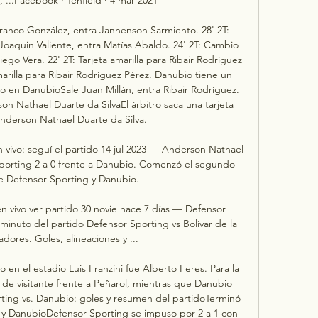
anco González, entra Jannenson Sarmiento. 28' 2T: 
aquin Valiente, entra Matías Abaldo. 24' 2T: Cambio 
go Vera. 22' 2T: Tarjeta amarilla para Ribair Rodríguez 
marilla para Ribair Rodríguez Pérez. Danubio tiene un 
 en DanubioSale Juan Millán, entra Ribair Rodríguez. 
son Nathael Duarte da SilvaEl árbitro saca una tarjeta 
Anderson Nathael Duarte da Silva. 

vivo: seguí el partido 14 jul 2023 — Anderson Nathael 
porting 2 a 0 frente a Danubio. Comenzó el segundo 
e Defensor Sporting y Danubio.

en vivo ver partido 30 novie hace 7 días — Defensor 
 minuto del partido Defensor Sporting vs Bolívar de la 
dores. Goles, alineaciones y ...

do en el estadio Luis Franzini fue Alberto Feres. Para la 
 de visitante frente a Peñarol, mientras que Danubio 
orting vs. Danubio: goles y resumen del partidoTerminó 
 y DanubioDefensor Sporting se impuso por 2 a 1 con 