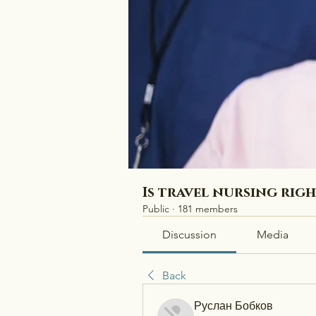
Is travel nursing rig
Public
·
181 members
Discussion
Media
Back
Руслан Бобков