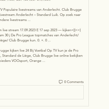
TV Populaire livestreams van Anderlecht. Club Brugge 
 Livestream Anderlecht – Standard Luik. Op zoek naar 
ndere livestreams ...

n live stream 17.09.2023 E 17 sep 2023 — kijken=]]<<] 
ream 30 j De Pro League topmatches van Anderlecht/ 
ège/ Club Brugge kun. 0. +. 0 ...

ugge kijken live 24 Bij Voetbal Op TV kun je de Pro 
Standard de Liège, Club Brugge live online bekijken 
bieders VOOsport, Orange ...
0 Comments