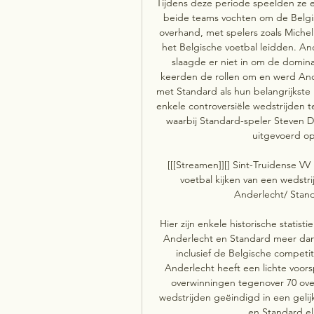
Tijdens deze periode speelden ze e
beide teams vochten om de Belgisc
overhand, met spelers zoals Miche
het Belgische voetbal leidden. An
slaagde er niet in om de domina
keerden de rollen om en werd And
met Standard als hun belangrijkste 
enkele controversiële wedstrijden t
waarbij Standard-speler Steven De
uitgevoerd op
[[[Streamen]][] Sint-Truidense VV
voetbal kijken van een wedstr
Anderlecht/ Stand
Hier zijn enkele historische statis
Anderlecht en Standard meer dan 2
inclusief de Belgische competi
Anderlecht heeft een lichte voors
overwinningen tegenover 70 over
wedstrijden geëindigd in een gelij
en Standard el