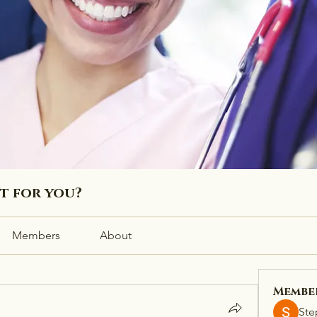
ht for you?
Members
About
Membe
Ste