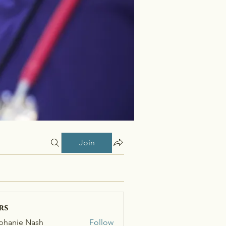
Join
rs
phanie Nash
Follow