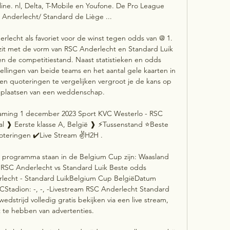
line. nl, Delta, T-Mobile en Youfone. De Pro League 
Anderlecht/ Standard de Liège ...

echt als favoriet voor de winst tegen odds van @ 1. 
zit met de vorm van RSC Anderlecht en Standard Luik 
 en de competitiestand. Naast statistieken en odds 
tellingen van beide teams en het aantal gele kaarten in 
 en quoteringen te vergelijken vergroot je de kans op 
t plaatsen van een weddenschap. 

eaming 1 december 2023 Sport KVC Westerlo - RSC 
l ❱ Eerste klasse A, België ❱ ⚡Tussenstand ⭐Beste 
teringen ✔️Live Stream ✌H2H .

 programma staan in de Belgium Cup zijn: Waasland 
s. RSC Anderlecht vs Standard Luik Beste odds 
lecht - Standard LuikBelgium Cup BelgiëDatum 
CStadion: -, -, -Livestream RSC Anderlecht Standard 
dstrijd volledig gratis bekijken via een live stream, 
t te hebben van advertenties. 
