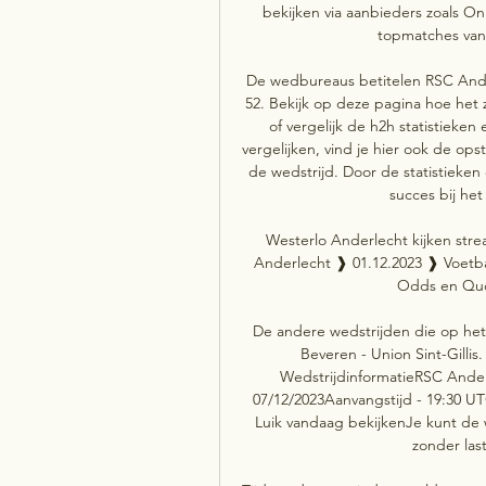
bekijken via aanbieders zoals On
topmatches van 
De wedbureaus betitelen RSC Anderl
52. Bekijk op deze pagina hoe het 
of vergelijk de h2h statistieken
vergelijken, vind je hier ook de ops
de wedstrijd. Door de statistieken
succes bij he
Westerlo Anderlecht kijken str
Anderlecht ❱ 01.12.2023 ❱ Voetba
Odds en Quo
De andere wedstrijden die op het
Beveren - Union Sint-Gilli
WedstrijdinformatieRSC Ander
07/12/2023Aanvangstijd - 19:30 UT
Luik vandaag bekijkenJe kunt de we
zonder las