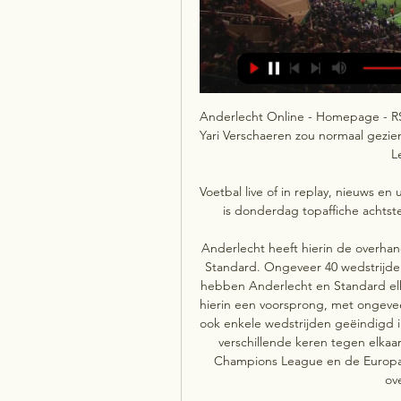
Anderlecht Online - Homepage - RSC
Yari Verschaeren zou normaal gezien
L
Voetbal live of in replay, nieuws en
is donderdag topaffiche achtste
Anderlecht heeft hierin de overha
Standard. Ongeveer 40 wedstrijden 
hebben Anderlecht en Standard elk
hierin een voorsprong, met ongevee
ook enkele wedstrijden geëindigd i
verschillende keren tegen elkaa
Champions League en de Europa 
ov