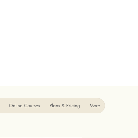
Online Courses
Plans & Pricing
More