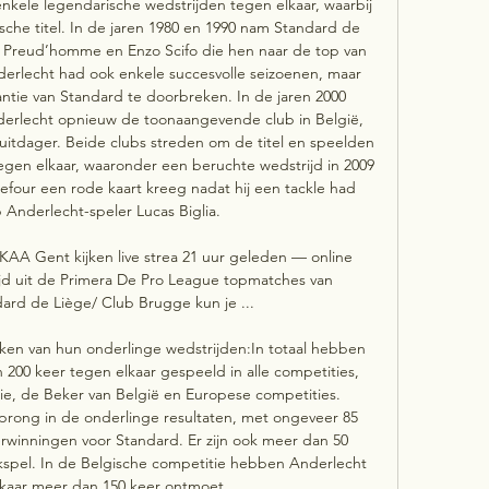
nkele legendarische wedstrijden tegen elkaar, waarbij 
he titel. In de jaren 1980 en 1990 nam Standard de 
l Preud’homme en Enzo Scifo die hen naar de top van 
derlecht had ook enkele succesvolle seizoenen, maar 
ntie van Standard te doorbreken. In de jaren 2000 
erlecht opnieuw de toonaangevende club in België, 
uitdager. Beide clubs streden om de titel en speelden 
egen elkaar, waaronder een beruchte wedstrijd in 2009 
four een rode kaart kreeg nadat hij een tackle had 
 Anderlecht-speler Lucas Biglia. 

 KAA Gent kijken live strea 21 uur geleden — online 
ijd uit de Primera De Pro League topmatches van 
ard de Liège/ Club Brugge kun je ...

tieken van hun onderlinge wedstrijden:In totaal hebben 
00 keer tegen elkaar gespeeld in alle competities, 
tie, de Beker van België en Europese competities. 
prong in de onderlinge resultaten, met ongeveer 85 
winningen voor Standard. Er zijn ook meer dan 50 
kspel. In de Belgische competitie hebben Anderlecht 
kaar meer dan 150 keer ontmoet. 
