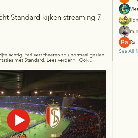
Vie
ht Standard kijken streaming 7 
lio
min
Ra 
See All 
jfelachtig. Yari Verschaeren zou normaal gezien 
taties met Standard. Lees verder » · Ook ...