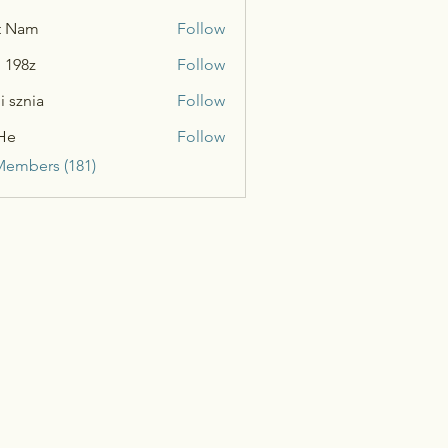
t Nam
Follow
n 198z
Follow
i sznia
Follow
He
Follow
Members (181)