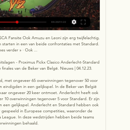
A Fansite Ook Amuzu en Leoni zijn erg twijfelachtig. 
 starten in een van beide confrontaties met Standard. 
ees verder » · Ook ...

 uitslagen - Proximus Pickx Clasico Anderlecht-Standard 
 finales van de Beker van Belgë. Nieuws | 04.12.23.

nd, met ongeveer 65 overwinningen tegenover 50 voor 
eindigden in een gelijkspel. In de Beker van België 
aar ongeveer 20 keer ontmoet. Anderlecht heeft ook 
r 10 overwinningen tegenover 5 voor Standard. Er zijn 
n een gelijkspel. Anderlecht en Standard hebben ook 
r gespeeld in Europese competities, waaronder de 
League. In deze wedstrijden hebben beide teams 
erwinningen behaald. 
