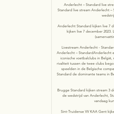
Anderlecht – Standard live str
Standard live stream Anderlecht – S
wedstri
Anderlecht Standard kijken live 7
kijken live 7 december 2023.
(samenvattin
Livestream Anderlecht - Standar
Anderlecht – StandardAnderlecht en
iconische voetbalclubs in België,
rivaliteit tussen de twee clubs bego
speelden in de Belgische competi
Standard de dominante teams in Bel
Brugge Standard kijken stream 3 
de wedstrijd van Anderlecht, S
vandaag kun j
Sint-Truidense VV KAA Gent kijk