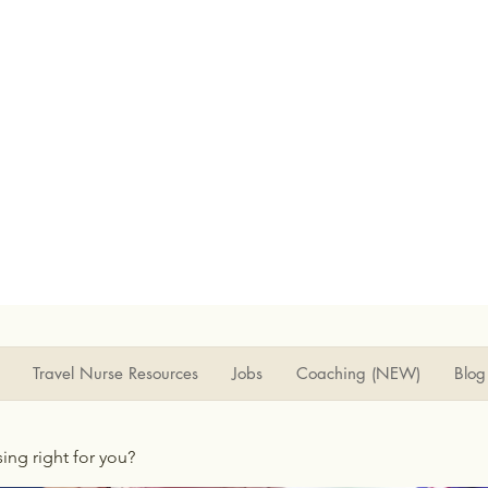
Travel Nurse Resources
Jobs
Coaching (NEW)
Blog
rsing right for you?