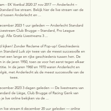
eam - EK Voetbal 2020 27 nov 2017 — Anderlecht – 
tandard live stream. Bekijk hier de live stream van de 
jd tussen Anderlecht en ...

 december 2023 1 uur geleden — Anderlecht Standard 
 Livestream Club Brugge – Standard, Pro League 
g). Alle Gratis Livestreams 3 ...

d kijken! Zonder Reclame of Pop-up! Geschiedenis 
 Standard Luik zijn twee van de meest succesvolle en 
 met een lange en rijke geschiedenis tussen hen. De 
n in de jaren 1950, toen ze voor het eerst tegen elkaar 
tie. In de jaren 1960 en 1970 waren Anderlecht en 
gië, met Anderlecht als de meest succesvolle van de 
twee. 

december 2023 3 dagen geleden — De livestreams van 
tandard de Liège, Club Brugge of Racing Genk van 
e live online bekijken via de ...

en live stream 6 december 20 uur geleden — online 