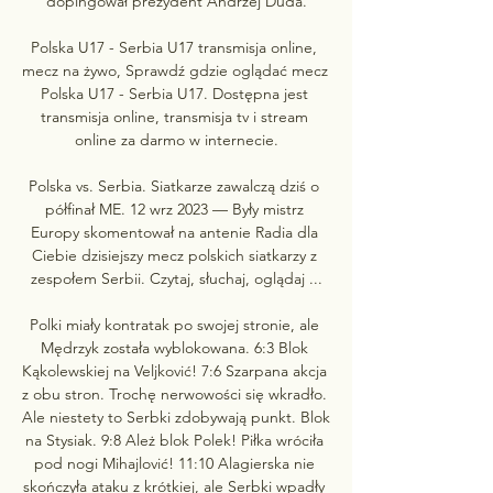
dopingował prezydent Andrzej Duda.

Polska U17 - Serbia U17 transmisja online, 
mecz na żywo, Sprawdź gdzie oglądać mecz 
Polska U17 - Serbia U17. Dostępna jest 
transmisja online, transmisja tv i stream 
online za darmo w internecie.

Polska vs. Serbia. Siatkarze zawalczą dziś o 
półfinał ME. 12 wrz 2023 — Były mistrz 
Europy skomentował na antenie Radia dla 
Ciebie dzisiejszy mecz polskich siatkarzy z 
zespołem Serbii. Czytaj, słuchaj, oglądaj ...

Polki miały kontratak po swojej stronie, ale 
Mędrzyk została wyblokowana. 6:3 Blok 
Kąkolewskiej na Veljković! 7:6 Szarpana akcja 
z obu stron. Trochę nerwowości się wkradło. 
Ale niestety to Serbki zdobywają punkt. Blok 
na Stysiak. 9:8 Ależ blok Polek! Piłka wróciła 
pod nogi Mihajlović! 11:10 Alagierska nie 
skończyła ataku z krótkiej, ale Serbki wpadły 