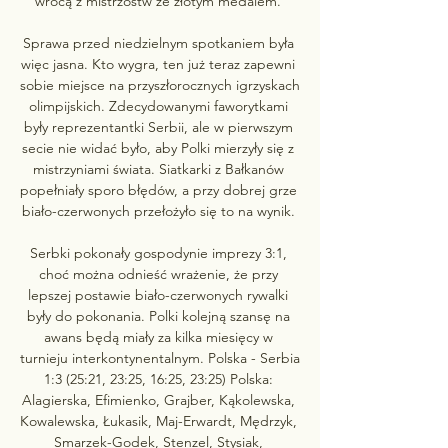
wrócą z mistrzostw ze złotym medalem. 

Sprawa przed niedzielnym spotkaniem była 
więc jasna. Kto wygra, ten już teraz zapewni 
sobie miejsce na przyszłorocznych igrzyskach 
olimpijskich. Zdecydowanymi faworytkami 
były reprezentantki Serbii, ale w pierwszym 
secie nie widać było, aby Polki mierzyły się z 
mistrzyniami świata. Siatkarki z Bałkanów 
popełniały sporo błędów, a przy dobrej grze 
biało-czerwonych przełożyło się to na wynik. 

Serbki pokonały gospodynie imprezy 3:1, 
choć można odnieść wrażenie, że przy 
lepszej postawie biało-czerwonych rywalki 
były do pokonania. Polki kolejną szansę na 
awans będą miały za kilka miesięcy w 
turnieju interkontynentalnym. Polska - Serbia 
1:3 (25:21, 23:25, 16:25, 23:25) Polska: 
Alagierska, Efimienko, Grajber, Kąkolewska, 
Kowalewska, Łukasik, Maj-Erwardt, Mędrzyk, 
Smarzek-Godek, Stenzel, Stysiak, 