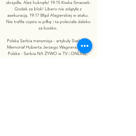
skrzydła. Ależ huknęła! 19:15 Kiwka Smarzek-
Godek za blok! Libero nie zdążyła z 
asekuracją. 19:17 Błąd Alagierskiej w ataku. 
Nie trafiła czysto w piłkę i ta poleciała daleko 
za boisko. 

Polska Serbia transmisja - artykuły Siatkarski 
Memoriał Huberta Jerzego Wagnera. Mecz 
Polska - Serbia NA ŻYWO w TV i ONLINE. 
W ostatnim spotkaniu turnieju, 
reprezentacja Polski zmierzy się z... 20 ...

Popović, Mirković, Mihajlović, Ognjenović, 
Veljković, Pusić, Bjelica, Aleksić, S. Popović, 
Bosković, Milenković, Blagojević Jeszcze na 
długo przed rozpoczęciem turnieju 
kwalifikacyjnego we Wrocławiu było niemal 
pewne, że o wszystkim zadecyduje ostatnie 
spotkanie. Polki i Serbki były faworytkami 
imprezy, ale niewiele brakowało, aby 
gospodynie mocno utrudniły sobie życie. W 