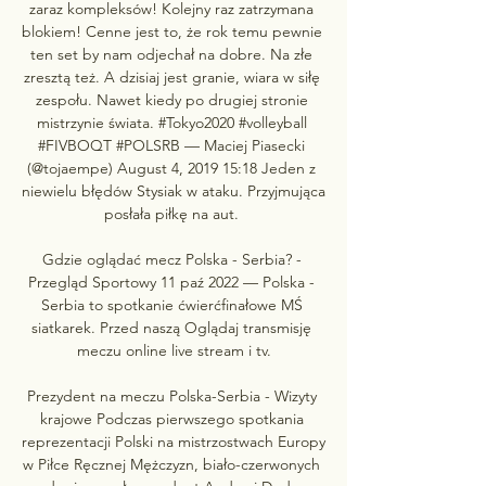
zaraz kompleksów! Kolejny raz zatrzymana 
blokiem! Cenne jest to, że rok temu pewnie 
ten set by nam odjechał na dobre. Na złe 
zresztą też. A dzisiaj jest granie, wiara w siłę 
zespołu. Nawet kiedy po drugiej stronie 
mistrzynie świata. #Tokyo2020 #volleyball 
#FIVBOQT #POLSRB — Maciej Piasecki 
(@tojaempe) August 4, 2019 15:18 Jeden z 
niewielu błędów Stysiak w ataku. Przyjmująca 
posłała piłkę na aut. 

Gdzie oglądać mecz Polska - Serbia? - 
Przegląd Sportowy 11 paź 2022 — Polska - 
Serbia to spotkanie ćwierćfinałowe MŚ 
siatkarek. Przed naszą Oglądaj transmisję 
meczu online live stream i tv.

Prezydent na meczu Polska-Serbia - Wizyty 
krajowe Podczas pierwszego spotkania 
reprezentacji Polski na mistrzostwach Europy 
w Piłce Ręcznej Mężczyzn, biało-czerwonych 