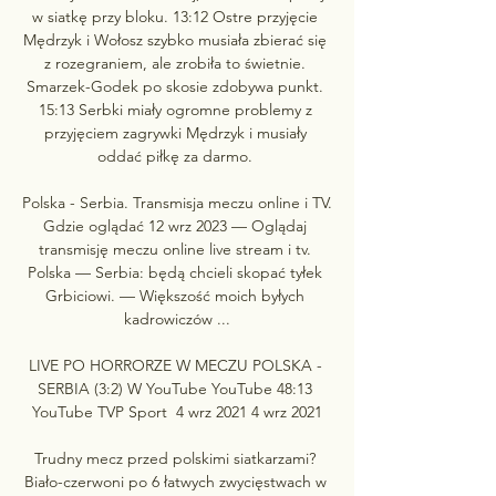
w siatkę przy bloku. 13:12 Ostre przyjęcie 
Mędrzyk i Wołosz szybko musiała zbierać się 
z rozegraniem, ale zrobiła to świetnie. 
Smarzek-Godek po skosie zdobywa punkt. 
15:13 Serbki miały ogromne problemy z 
przyjęciem zagrywki Mędrzyk i musiały 
oddać piłkę za darmo. 

Polska - Serbia. Transmisja meczu online i TV. 
Gdzie oglądać 12 wrz 2023 — Oglądaj 
transmisję meczu online live stream i tv. 
Polska — Serbia: będą chcieli skopać tyłek 
Grbiciowi. — Większość moich byłych 
kadrowiczów ...

LIVE PO HORRORZE W MECZU POLSKA - 
SERBIA (3:2) W YouTube YouTube 48:13 
YouTube TVP Sport  4 wrz 2021 4 wrz 2021

Trudny mecz przed polskimi siatkarzami? 
Biało-czerwoni po 6 łatwych zwycięstwach w 