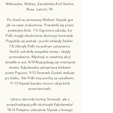
Witkowska, Wołosz, Zaroślińska-Król Serbia: 
Busa, Lazović, M. 

Po chwili as serwisowy Wołosz! Stysiak gra 
jak na razie znakomicie. Przedarła się przez 
podwójny blok. 7:5 Ogromna szkoda, bo 
Polki mogły dwukrotnie skończyć kontratak. 
Pogubiły się jednak i punkt zdobyły Serbki. 
7:8 Utknęły Polki na jednym ustawieniu. 
Serbki odrobiły wszystkie straty i objęły 
prowadzenie. Mędrzyk w ostatniej akcji 
strzeliła w aut. 8:10 Rozpędzają się mistrzynie 
świata. Kąkolewska zatrzymana blokiem 
przez Popović. 9:12 Smarzek-Godek atakuje 
po bloku. Ale Polki trzy punkty za rywalkami. 
11:13 Stysiak bardzo mocno obija blok 
przeciwniczek. 

Libero obroniła kontrę Smarzek, ale z 
przechodzącej piłki skończyła Kąkolewska! 
18:14 Potężne uderzenie Stysiak z lewego 