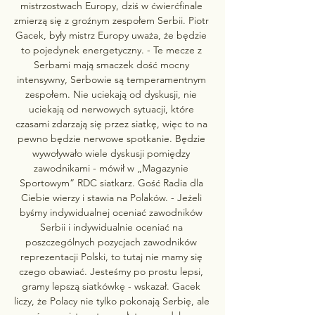
mistrzostwach Europy, dziś w ćwierćfinale 
zmierzą się z groźnym zespołem Serbii. Piotr 
Gacek, były mistrz Europy uważa, że będzie 
to pojedynek energetyczny. - Te mecze z 
Serbami mają smaczek dość mocny 
intensywny, Serbowie są temperamentnym 
zespołem. Nie uciekają od dyskusji, nie 
uciekają od nerwowych sytuacji, które 
czasami zdarzają się przez siatkę, więc to na 
pewno będzie nerwowe spotkanie. Będzie 
wywoływało wiele dyskusji pomiędzy 
zawodnikami - mówił w „Magazynie 
Sportowym” RDC siatkarz. Gość Radia dla 
Ciebie wierzy i stawia na Polaków. - Jeżeli 
byśmy indywidualnej oceniać zawodników 
Serbii i indywidualnie oceniać na 
poszczególnych pozycjach zawodników 
reprezentacji Polski, to tutaj nie mamy się 
czego obawiać. Jesteśmy po prostu lepsi, 
gramy lepszą siatkówkę - wskazał. Gacek 
liczy, że Polacy nie tylko pokonają Serbię, ale 