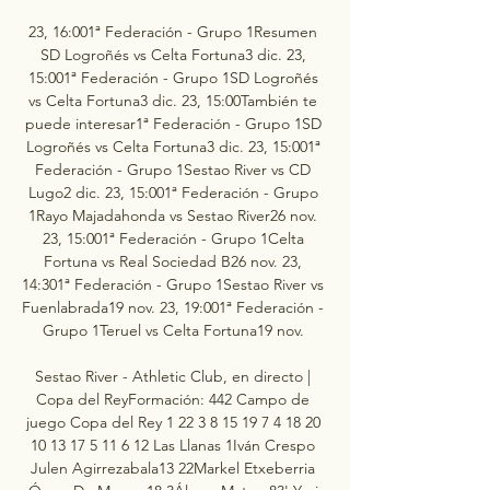
23, 16:001ª Federación - Grupo 1Resumen 
SD Logroñés vs Celta Fortuna3 dic. 23, 
15:001ª Federación - Grupo 1SD Logroñés 
vs Celta Fortuna3 dic. 23, 15:00También te 
puede interesar1ª Federación - Grupo 1SD 
Logroñés vs Celta Fortuna3 dic. 23, 15:001ª 
Federación - Grupo 1Sestao River vs CD 
Lugo2 dic. 23, 15:001ª Federación - Grupo 
1Rayo Majadahonda vs Sestao River26 nov. 
23, 15:001ª Federación - Grupo 1Celta 
Fortuna vs Real Sociedad B26 nov. 23, 
14:301ª Federación - Grupo 1Sestao River vs 
Fuenlabrada19 nov. 23, 19:001ª Federación - 
Grupo 1Teruel vs Celta Fortuna19 nov. 

Sestao River - Athletic Club, en directo | 
Copa del ReyFormación: 442 Campo de 
juego Copa del Rey 1 22 3 8 15 19 7 4 18 20 
10 13 17 5 11 6 12 Las Llanas 1Iván Crespo 
Julen Agirrezabala13 22Markel Etxeberria 