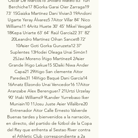
Óscar De Marcos18 3Álvaro Mateo 83' Yuri 
Berchiche17 8Gorka Garai Oier Zarraga19 
73' 15Gaizka Martínez Dani Vivian3 19Andoni 
Ugarte Yeray Álvarez5 7Aitor Villar 84' Nico 
Williams11 4Aritz Huete 30' 45' Mikel Vesga6 
18Kepa Uriarte 63' 64' Raúl García22 31' 82' 
20Leandro Martínez Oihan Sancet8 72' 
10Asier Goti Gorka Guruzeta12 37' 
Suplentes 13Hodei Oleaga Unai Simón1 
25Javi Moreno Íñigo Martínez4 2Asier 
Grande Íñigo Lekue15 5Daiki Niwa Ander 
Capa21 29Iñigo San clemente Aitor 
Paredes31 14Iñigo Baqué Dani García14 
16Anatz Elizondo Unai Vencedor16 17Aitor 
Aranzabe Alex Berenguer7 21Urtzi Urzelay 
90' Iñaki Williams9 9Lander Yurrebaso Iker 
Muniain10 11Josu Juste Asier Villalibre20 
Entrenador Aitor Calle Ernesto Valverde 
Buenas tardes y bienvenidos a la narración, 
en directo, del partido de fútbol de la Copa 
del Rey que enfrenta al Sestao River contra 
el Athletic Club correspondiente a 2a 