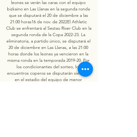
leones se verán las caras con el equipo 
bizkaino en Las Llanas en la segunda ronda 
que se disputará el 20 de diciembre a las 
21:00 horas16 de nov. de 2022El Athletic 
Club se enfrentará al Sestao River Club en la 
segunda ronda de la Copa 2022-23. La 
eliminatoria, a partido único, se disputará el 
20 de diciembre en Las Llanas, a las 21:00 
horas donde los leones ya vencieron en la 
misma ronda en la temporada 2019-20. Por 
los condicionantes del sorteo, los 
encuentros coperos se disputarán siempre 
en el estadio del equipo de menor 
categoría y, por ello, el estadio del conjunto 
de 2ª Federación volverá a vivir una fiesta 
del futbol bizkaino. El último precedente 
entre ambos equipos en el torneo del K. O. 

24, 22:001ª División Futsal - MasculinoJaén 
Paraíso Interior vs Quesos Hidalgo 
Manzanares22 dic. 24, 22:001ª División Futsal 