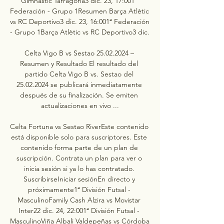
Gimnàstic Tarragona3 dic. 23, 17:001ª 
Federación - Grupo 1Resumen Barça Atlètic 
vs RC Deportivo3 dic. 23, 16:001ª Federación 
- Grupo 1Barça Atlètic vs RC Deportivo3 dic. 

Celta Vigo B vs Sestao 25.02.2024 – 
Resumen y Resultado El resultado del 
partido Celta Vigo B vs. Sestao del 
25.02.2024 se publicará inmediatamente 
después de su finalización. Se emiten 
actualizaciones en vivo ...

Celta Fortuna vs Sestao RiverEste contenido 
está disponible solo para suscriptores. Este 
contenido forma parte de un plan de 
suscripción. Contrata un plan para ver o 
inicia sesión si ya lo has contratado. 
SuscribirseIniciar sesiónEn directo y 
próximamente1ª División Futsal - 
MasculinoFamily Cash Alzira vs Movistar 
Inter22 dic. 24, 22:001ª División Futsal - 
MasculinoViña Albali Valdepeñas vs Córdoba 