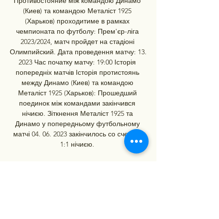
Противостояние між командою Динамо 
(Киев) та командою Металіст 1925 
(Харьков) проходитиме в рамках 
чемпионата по футболу: Прем'єр-ліга 
2023/2024, матч пройдет на стадіоні 
Олимпийский. Дата проведення матчу: 13. 
2023 Час початку матчу: 19:00 Історія 
попередніх матчів Історія протистоянь 
между Динамо (Киев) та командою 
Металіст 1925 (Харьков): Прошедший 
поединок між командами закінчився 
нічиєю. Зіткнення Металіст 1925 та 
Динамо у попередньому футбольному 
матчі 04. 06. 2023 закінчилось со счетом: 
1:1 нічиєю. 

Динамо Київ: відео онлайн-трансляція 
матчу 28.04.2023 28 квіт. 2023 р. — 
Металіст — Динамо Київ: відео онлайн-
трансляція матчу 28.04.2023. До вашої 
уваги трансляція центрального матчу 23 
туру УПЛ.
