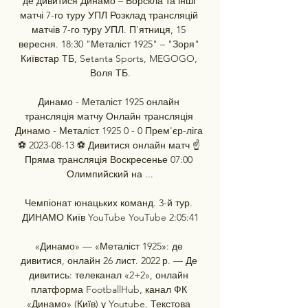
де дивитися Динамо – Ворскла та інші 
матчі 7-го туру УПЛ Розклад трансляцій 
матчів 7-го туру УПЛ. П'ятниця, 15 
вересня. 18:30 "Металіст 1925" – "Зоря" 
Київстар ТБ, Setanta Sports, MEGOGO, 
Воля ТБ.

Динамо - Металіст 1925 онлайн 
трансляція матчу Онлайн трансляція 
Динамо - Металіст 1925 0 - 0 Прем'єр-ліга 
⚽ 2023-08-13 ⚽ Дивитися онлайн матч ☝ 
Пряма трансляція Воскресенье 07:00 
Олимпийский на ...

Чемпіонат юнацьких команд. 3-й тур. 
ДИНАМО Київ YouTube YouTube 2:05:41

«Динамо» — «Металіст 1925»: де 
дивитися, онлайн 26 лист. 2022 р. — Де 
дивитись: телеканал «2+2», онлайн 
платформа FootballHub, канал ФК 
«Динамо» (Київ) у Youtube. Текстова 