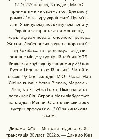
12. 2023У неділю, 3 грудня, Минай 
прийматиме на своєму полі Динамо у 
рамках 16-го туру української Прем'єр-
ліги. У минулому поєдинку чемпіонату 
України закарпатська команда під 
керівництвом нового головного тренера 
Желько Любеновича зазнала поразки 0:1 
від Кривбаса та продовжує посідати 
останнє місце у турнірній таблиці УПЛ. 
Київський клуб здобув перемогу 2:0 над 
Рухом і йде на шостій позиції. Читайте 
також: Футбол сьогодні: МЮ - Челсі, Ман 
Сіті на виїзді з Астон Віллою, Марсель - 
Ліон, матчі Кубка Італії, Німеччини та 
поєдинок Ліги Європи Матч відбудеться 
на стадіоні Минай. Стартовий свисток у 
зустрічі пролунає о 13:00 за київським 
часом. 

Динамо Київ — Металіст: відео онлайн-
трансляція 30 лист. 2022 р. — Динамо Київ 