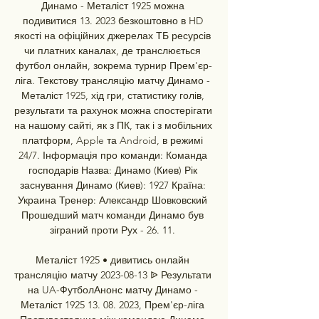
Динамо - Металіст 1925 можна 
подивитися 13. 2023 безкоштовно в HD 
якості на офіційних джерелах ТБ ресурсів 
чи платних каналах, де транслюється 
футбол онлайн, зокрема турнир Прем'єр-
ліга. Текстову трансляцію матчу Динамо - 
Металіст 1925, хід гри, статистику голів, 
результати та рахунок можна спостерігати 
на нашому сайті, як з ПК, так і з мобільних 
платформ, Apple та Android, в режимі 
24/7. Інформація про команди: Команда 
господарів Назва: Динамо (Киев) Рік 
заснування Динамо (Киев): 1927 Країна: 
Украина Тренер: Александр Шовковский 
Прошедший матч команди Динамо був 
зіграний проти Рух - 26. 11. 

Металіст 1925 • дивитись онлайн 
трансляцію матчу 2023-08-13 ᐉ Результати 
на UA-ФутболАнонс матчу Динамо - 
Металіст 1925 13. 08. 2023, Прем'єр-ліга 