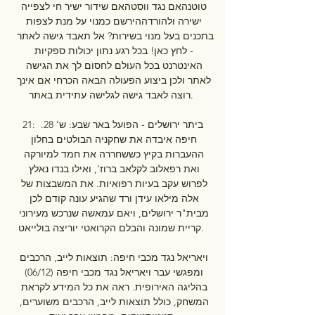
טוטנהאם נגד ווסטהאם שידור ישיר חי לצפייה 
ישירה ולהורדההירשם כמנוי על מנת לצפות 
בתכנים בעל מנוי בשירות? אל תאבד גישה לאתר 
- לחץ כאן! בכל רגע נתון יכולות ספקיות 
האינטרנט בכל העולם לחסום לך את הגישה 
לאתר ולכן ביצוע הפעולה הבאה הכרחי אם אינך 
רוצה לאבד גישה לגלישה עתידית באתר. 

21: ביתר ירושלים - הפועל באר שבע: ש’ 28. 
חיפה איבדה את שחקניה הבולטים בחלון 
ההעברות בקיץ כששחררה את חמד למיורקה 
ואת רפאלוב לקלאב ברוז', ואילו בנדו נאלץ 
לפרוש עקב בעיות רפואיות. את המשבצות של 
אלה מילאו עידן ורד שהגיע עונה קודם לכן 
מבית"ר ירושלים, ויאם עמאשה שנרכש מעירוני 
קריית שמונה והבלם הקרואטי יוריצה בולייאט. 

ויאריאל נגד מכבי חיפה: תוצאות לייב, הרכבים 
ומפגשי עבר ויאריאל נגד מכבי חיפה (06/12) 
בהליגה האירופית. ראה את כל המידע לקראת 
המשחק, כולל תוצאות לייב, הרכבים משוערים, 