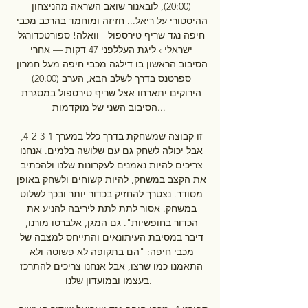
(20:00), לובאנור שואב השראה מהניצחון 
ההיסטורי על ריאל... חזיזה ומוחמד בהרכב מכבי 
חיפה נגד שריף טירספול - וואלה! ספורטכדורגל 
ישראלי › ליגת העללפני 47 דקות — אחרי 
הסיבוב הראשון בו דילגה מכבי חיפה מעל חמרון 
ספרטנס בדרך לשלב הבא, הערב (20:00) 
הירוקים יתארחו אצל שריף טירספול במסגרת 
הסיבוב השני של מוקדמות... 

זו קבוצה שמשחקת בדרך כלל במערך 4-2-3-1, 
אבל יכולה לשחק גם עם שלושה בלמים. אנחנו 
צריכים להיות נאמנים לעקרונות שלנו ולהכתיב 
את הקצב במשחק, להיות קשוחים ולשחק באופן 
מסודר. נצטרך להחזיק בכדור יותר ובכך לשלוט 
במשחק. אסור לתת לתת ליריבה להניע את 
הכדור בחופשיות". גם המגן, אלברטו מורנו, 
דיבר במסיבת העיתונאים והתייחס למצבה של 
מכבי חיפה: "הם בתקופה לא פשוטה ולא 
התאמנו כמו שרצו, אבל אנחנו צריכים להתרכז 
בעצמו ובמועדון שלנו. 
