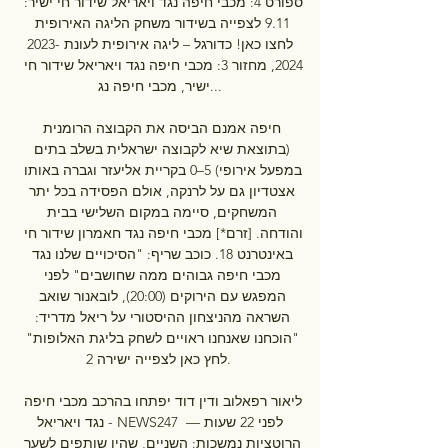
ספורט 4: מכבי חיפה נגד ויאריאל שידור חי ישיר: 
9.11 לצפייה בשידור משחק הליגה האירופית 
לחצו כאן! כדורגל – ליגה אירופית לעונת 2023-
2024, מחזור 3: מכבי חיפה נגד ויאריאל שידור חי 
ישיר, מכבי חיפה נג...

חיפה אמנם הביסה את הקבוצה הרומנית 
(בתוצאת שיא לקבוצה ישראלית בשלב בתים 
במפעל אירופי) 5–0 בקריית אליעזר וגברה באותו 
אצטדיון גם על לרנקה, אולם הפסידה בכל יתר 
המשחקים, סיימה במקום השלישי בבית 
והודחה. [זרם*] מכבי חיפה נגד חאמרון שידור חי 
באינטרנט 18. כוכב שריף: "הסיכויים שלנו נגד 
מכבי חיפה גבוהים ממה שחושבים" לפני 
המפגש עם הירוקים (20:00), לובאנור שואב 
השראה מהניצחון ההיסטורי על ריאל מדריד: 
"הוכחנו שאנחנו ראויים לשחק בליגת האלופות" 
לחץ כאן לצפייה ישירה 2. 

ליאור רפאלוב ודין דוד יפתחו בהרכב מכבי חיפה 
נגד ויאריאל - NEWS247 לפני 22 שעות — 
הרוטציות נמשכות: השניים, שהיו שותפים לשער 