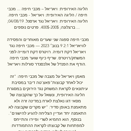
הליגה האירופית: ויאריאל – מכבי חיפה ... מכבי 
חיפה / הליגה האירופית: ויאריאל - מכבי חיפה. 
הליגה האירופית: ויאריאל נגד ארסנל. 04/08/19; 
ברצלונה; 200$-400$. פרטים נוספים ...

מכבי חיפה ספגה שני שערים מאוחרים והפסידה 
לוויאריאל 2:1 9 בנוב׳ 2023 — מכבי חיפה נגד 
ויאריאל דקת דומיה. רויטרס דקת דומייה לפני 
המשחק/רויטרס. שריף כיוף שוער מכבי חיפה 
הודף את הפנדל של אלכסנדר סורלות ויאריאל.

מאמן ויאריאל על מצבה של מכבי חיפה: "זה 
יכול לאחד קבוצות"פאצ'טה דיבר במסיבת 
עיתונאים לקראת המשחק נגד הירוקים במסגרת 
הליגה האירופית, ונשאל על כך שהקבוצה של 
מסאי דגו נאלצת לארח במדינה זרה ולא 
מתאמנת באופן סדיר: "יש מקרים שקבוצה לא 
התאמנה יחד ועדיין הצליחה להגיע להישגים". 
בנוסף, הוא החמיא לשרי ופיירו והתייחס 
למפתחות של קבוצתו לקראת ההתמודדות: 