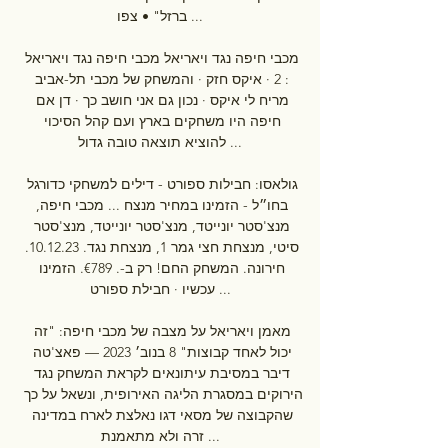
ברזל" • צפו ...

מכבי חיפה נגד ויאריאל מכבי חיפה נגד ויאריאל 
: 2 · איקס חזק · והמשחק של מכבי תל-אביב 
מריח לי איקס · נכון גם אני חושב כך · דן אם 
חיפה היו משחקים בארץ ועם קהל הסיכוי 
להוציא תוצאה טובה גדול ...

גולאסו: חבילות ספורט - דילים למשחקי כדורגל 
בחו״ל - הזמינו במחיר מנצח ... מכבי חיפה, 
מנצ'סטר יונייטד, מנצ'סטר יונייטד, מנצ'סטר 
סיטי, מנצחת חצי גמר 1, מנצחת נגד. 10.12.23. 
חירונה. המשחק החם! רק ב-. €789. הזמינו 
עכשיו · חבילת ספורט ...

מאמן ויאריאל על מצבה של מכבי חיפה: "זה 
יכול לאחד קבוצות" 8 בנוב׳ 2023 — פאצ'טה 
דיבר במסיבת עיתונאים לקראת המשחק נגד 
הירוקים במסגרת הליגה האירופית, ונשאל על כך 
שהקבוצה של מסאי דגו נאלצת לארח במדינה 
זרה ולא מתאמנת ...
