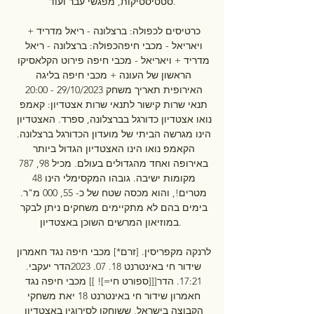
סטטיסטיקות, מפגשי עבר ועוד.

כרטיסים לכפולה: ברצלונה - ריאל מדריד + 
ויאריאל - מכבי חיפהכפולה: ברצלונה - ריאל 
מדריד + ויאריאל - מכבי חיפה פירוט הקלאסיקו 
הראשון של העונה + מכבי חיפה בליגה 
האירופית תאריך משחק 29/10/2023 - 20:00 
תנאי שרות קישור לתנאי שרות אצטדיון: קאמפ 
נואו אצטדיון כדורגל בברצלונה, ספרד. האצטדיון 
הינו מגרשה הביתי של מועדון הכדורגל ברצלונה. 
הקאמפ נואו הינו האצטדיון הגדול ביותר 
באירופה ואחד מהגדולים בעולם. מכיל 98, 787 
מקומות ישיבה. גובהו המקסימלי הינו 48 
מטרים!, והוא מכסה שטח של כ- 55, 000 מ"ר. 
בימים בהם לא מתקיימים משחקים ניתן לבקר 
במוזיאון המרשים השוכן באצטדיון. 

לרנקה מקפריסין. [זרם*] מכבי חיפה נגד חאמרון 
שידור חי באינטרנט 18. 07. 2023הדר יעקבי. 
17:21. הדר[[[ספורט חי=]! ]] מכבי חיפה נגד 
חאמרון שידור חי באינטרנט 18 יאת משחקי 
הקבוצה בישראל, ששוחקו לסירוגין באצטדיון 