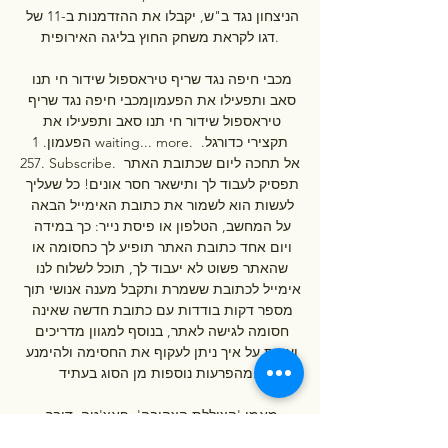
הניצחון נגד ב"ש, יקבלו את ההזדמנות ב-11 של 
דגו לקראת משחק החוץ בליגה האירופית.

מכבי חיפה נגד שריף טיראספול שידור חי תנו 
סאב ותפעילו את הפעמוןמכבי חיפה נגד שריף 
טיראספול שידור חי תנו סאב ותפעילו את 
הפעמון. 1 waiting... more. תקצירי כדורגל. 
257. Subscribe. אל תחכה ליום שכתובת האתר 
תפסיק לעבוד לך ותישאר חסר אונים! כל שעליך 
לעשות הוא לשמור את כתובת האימייל הבאה 
על המחשב, הטלפון או פיסת נייר: כך במידה 
ויום אחד כתובת האתר תופיע לך כחסומה או 
שהאתר פשוט לא יעבוד לך, תוכל לשלוח לנו 
אימייל לכתובת ששמרת ותקבל מענה אנושי תוך 
מספר דקות בודדות עם כתובת חדשה שאינה 
חסומה לגישה לאתר, בנוסף למגוון מדריכים 
ועצות על איך ניתן לעקוף את החסימה ולהימנע 
מהפרעות נוספות מן הסוג בעתיד. 

מאמן 'הצוללת הצהובה', פאצ'טה, דיבר 
במסיבת עיתונאים על המפגש עם הקבוצה של 