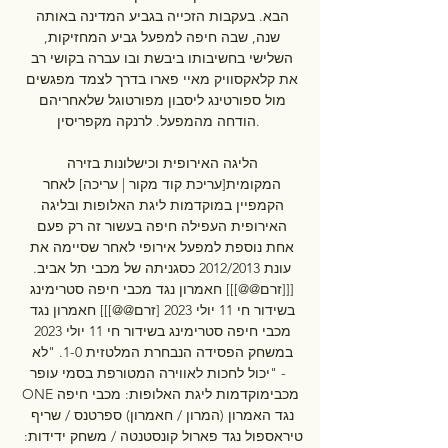
הבא. בעקבות הזכייה בגביע המדינה באותה 
שנה, שבה חיפה למפעל גביע המחזיקות, 
השלישי בחשיבותו ביבשת ובו עברה בקושי רב 
את קלאקסוויק מאיי פארו בדרך לצמד מפגשים 
מול ספורטינג ליסבון מפורטוגל שלאחריהם 
הודחה מהמפעל. לרנקה מקפריסין. 

הליגה האירופית וכישלונות בזירה 
המקומית[עריכת קוד מקור | עריכה] לאחר 
הקמפיין במוקדמות ליגת האלופות ובליגה 
האירופית העפילה חיפה בעשור זה רק פעם 
אחת נוספת למפעל אירופי לאחר שסיימה את 
עונת 2012/2013 כסגניתה של מכבי תל אביב. 
[[[זרם@@]]] חאמרון נגד מכבי חיפה סטרימינג 
בשידור חי 11 יולי 2023 [זרם@@]]] חאמרון נגד 
מכבי חיפה סטרימינג בשידור חי 11 יולי 2023 
במשחק הפסידה הנבחרת המלטזית 1-0. "לא 
יכול לחכות לאווירה המטורפת בסמי עופר" - 
ONEמכבימוקדמות ליגת האלופות: מכבי חיפה 
נגד האמרון (המרון / חאמרון) ספרטנס / שריף 
טיראספול נגד פארול קונסטנטה / משחק ידידות: 