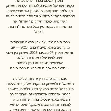
"נצטרך לשלוט בכדור ולהכתיב את 
הקצב"ויאריאל ממשיכה להתכונן לקראת משחק 
ההשלמה מחר (חמישי, 19:45) נגד מכבי חיפה 
במסגרת המחזור השלישי של שלב הבתים בליגה 
האירופית. כזכור, הירוקים "יארחו" את 
ההתמודדות בקפריסין בשל מלחמת "חרבות 
ברזל". 

מכבי חיפה נגד ויאריאל | הליגה האירופית 
מועדונים בינלאומיים 9 בנוב׳ 2023 — יום 
חמישי, תאריך 09 נובמבר 2023. משחק בין מכבי 
חיפה לויאריאל במסגרת ההליגה 
האירופית.משחק זה ניתן להימור 
סינגל.במשחקים האחרונים מכבי חיפה ...

מנגד, רוברטו בורדין שהחמיא לאלופה 
הישראלית ולמשחק ההתקפה שלה, בחר לעלות 
מול הקהל הביתי במערך של 3 בלמים, כששחקן 
הרכש, אלחנדרו ארטונדואנגה, יערוך בכורה 
רשמית באגף שמאל. בחוד, פתחו הנריקה 
לובאנור וג'רום אנגום אמבקלי שינסו להשיג 
תוצאה טובה לקראת הביקור בחיפה בשבוע 