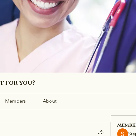
ht for you?
Members
About
Membe
Ste