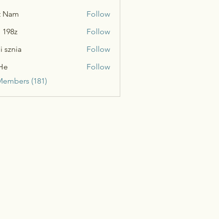
t Nam
Follow
n 198z
Follow
i sznia
Follow
He
Follow
Members (181)