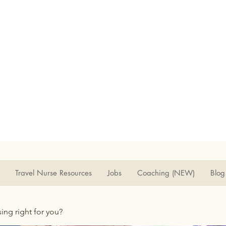
Travel Nurse Resources
Jobs
Coaching (NEW)
Blog
rsing right for you?