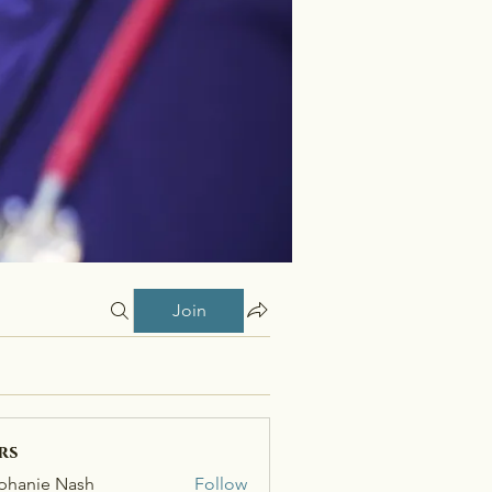
Join
rs
phanie Nash
Follow