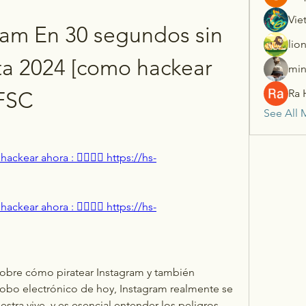
Vie
am En 30 segundos sin 
lio
a 2024 [como hackear 
min
Ra 
DFSC
See All 
ckear ahora : 👉🏻👉🏻 https://hs-
ckear ahora : 👉🏻👉🏻 https://hs-
sobre cómo piratear Instagram y también 
globo electrónico de hoy, Instagram realmente se 
tra vive, y es esencial entender los peligros 