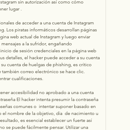
nstagram sin autorización así como cómo 
ner lugar .
onales de acceder a una cuenta de Instagram 
g. Los piratas informáticos desarrollan páginas 
gina web actual de Instagram y luego enviar 
 mensajes a la sufridor, engañando 
nicio de sesión credenciales en la página web 
sus detalles, el hacker puede acceder a su cuenta 
su cuenta de huelgas de phishing, es crítico 
 también correo electrónico se hace clic. 
ntrar cualificaciones.
ener accesibilidad no aprobado a una cuenta 
traseña El hacker intenta presumir la contraseña 
raseñas comunes o  intentar suponer basado en 
el nombre de la objetivo, día  de nacimiento u 
sultado, es esencial establecer un fuerte así 
 se puede fácilmente pensar. Utilizar una 