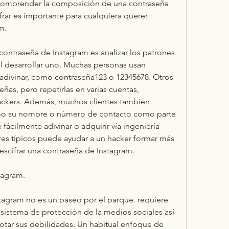
. Comprender la composición de una contraseña 
ar es importante para cualquiera querer 
m.
ontraseña de Instagram es analizar los patrones 
l desarrollar uno. Muchas personas usan 
 adivinar, como contraseña123 o 12345678. Otros 
as, pero repetirlas en varias cuentas, 
ackers. Además, muchos clientes también 
omo su nombre o número de contacto como parte 
ácilmente adivinar o adquirir vía ingeniería 
ores típicos puede ayudar a un hacker formar más 
descifrar una contraseña de Instagram.
tagram.
tagram no es un paseo por el parque. requiere 
istema de protección de la medios sociales así 
otar sus debilidades. Un habitual enfoque de 