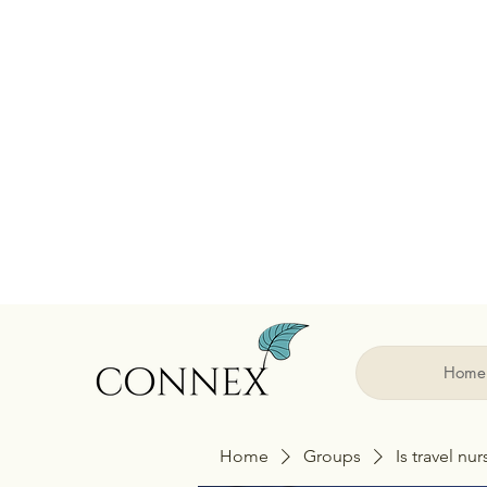
Home
Home
Groups
Is travel nu