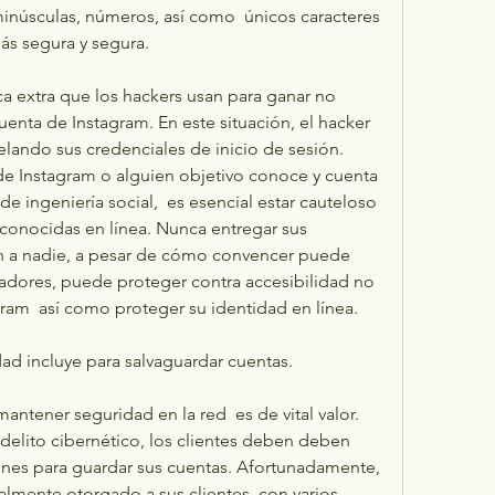
inúsculas, números, así como  únicos caracteres 
ás segura y segura.
ica extra que los hackers usan para ganar no 
enta de Instagram. En este situación, el hacker 
elando sus credenciales de inicio de sesión. 
 Instagram o alguien objetivo conoce y cuenta 
de ingeniería social,  es esencial estar cauteloso 
conocidas en línea. Nunca entregar sus 
ón a nadie, a pesar de cómo convencer puede 
cadores, puede proteger contra accesibilidad no 
ram  así como proteger su identidad en línea.
ad incluye para salvaguardar cuentas.
antener seguridad en la red  es de vital valor. 
delito cibernético, los clientes deben deben 
nes para guardar sus cuentas. Afortunadamente, 
almente otorgado a sus clientes  con varios 