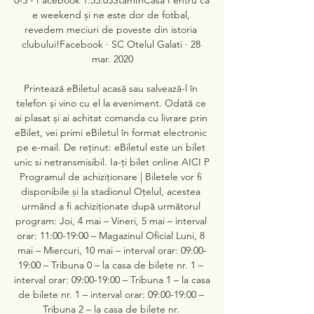
e weekend și ne este dor de fotbal, 
revedem meciuri de poveste din istoria 
clubului!Facebook · SC Otelul Galati · 28 
mar. 2020

Printează eBiletul acasă sau salvează-l în 
telefon și vino cu el la eveniment. Odată ce 
ai plasat și ai achitat comanda cu livrare prin 
eBilet, vei primi eBiletul în format electronic 
pe e-mail. De reținut: eBiletul este un bilet 
unic si netransmisibil. Ia-ți bilet online AICI P 
Programul de achiziționare | Biletele vor fi 
disponibile și la stadionul Oțelul, acestea 
urmând a fi achiziționate după următorul 
program: Joi, 4 mai – Vineri, 5 mai – interval 
orar: 11:00-19:00 – Magazinul Oficial Luni, 8 
mai – Miercuri, 10 mai – interval orar: 09:00-
19:00 – Tribuna 0 – la casa de bilete nr. 1 – 
interval orar: 09:00-19:00 – Tribuna 1 – la casa 
de bilete nr. 1 – interval orar: 09:00-19:00 – 
Tribuna 2 – la casa de bilete nr. 
