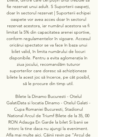
fie rezervat unui adult. S Suporterii oaspeți, 
doar în sectorul rezervat | Suporterii echipei 
oaspete vor avea acces doar în sectorul 
rezervat acestora, iar numărul acestora va fi 
limitat la 5% din capacitatea arenei sportive, 
conform regulamentelor în vigoare. Accesul 
oricărui spectator se va face în baza unui 
bilet valid, în limita numărului de locuri 
disponibile. Pentru a evita aglomerația în 
ziua jocului, recomandăm tuturor 
suporterilor care doresc să achiziționeze 
bilete la acest joc să încerce, pe cât posibil, 
să le procure din timp util. 

Bilete la Dinamo Bucuresti - Otelul 
GalatiData si locatia Dinamo - Otelul Galati - 
Cupa Romaniei Bucuresti, Stadionul 
National Arcul de Triumf Bilete de la 35, 00 
RON Adauga En Garde la bilet Si banii se 
intorc la tine daca nu ajungi la eveniment. 
Afla mai multe aici. Câinii revin pe “Arcul de 