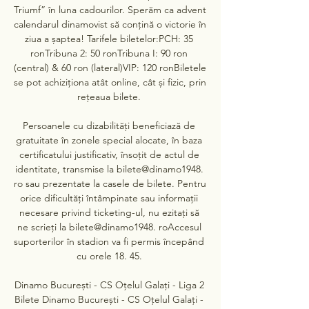
Triumf” în luna cadourilor. Sperăm ca advent 
calendarul dinamovist să conțină o victorie în 
ziua a șaptea! Tarifele biletelor:PCH: 35 
ronTribuna 2: 50 ronTribuna I: 90 ron 
(central) & 60 ron (lateral)VIP: 120 ronBiletele 
se pot achiziționa atât online, cât și fizic, prin 
rețeaua bilete. 

Persoanele cu dizabilități beneficiază de 
gratuitate în zonele special alocate, în baza 
certificatului justificativ, însoțit de actul de 
identitate, transmise la bilete@dinamo1948. 
ro sau prezentate la casele de bilete. Pentru 
orice dificultăți întâmpinate sau informații 
necesare privind ticketing-ul, nu ezitați să 
ne scrieți la bilete@dinamo1948. roAccesul 
suporterilor în stadion va fi permis începând 
cu orele 18. 45. 

Dinamo București - CS Oțelul Galați - Liga 2 
Bilete Dinamo București - CS Oțelul Galați - 