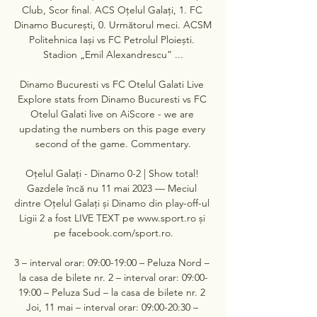
Club, Scor final. ACS Oțelul Galați, 1. FC 
Dinamo București, 0. Următorul meci. ACSM 
Politehnica Iași vs FC Petrolul Ploiești. 
Stadion „Emil Alexandrescu” ...

Dinamo Bucuresti vs FC Otelul Galati Live 
Explore stats from Dinamo Bucuresti vs FC 
Otelul Galati live on AiScore - we are 
updating the numbers on this page every 
second of the game. Commentary.

Oțelul Galați - Dinamo 0-2 | Show total! 
Gazdele încă nu 11 mai 2023 — Meciul 
dintre Oțelul Galați și Dinamo din play-off-ul 
Ligii 2 a fost LIVE TEXT pe www.sport.ro și 
pe facebook.com/sport.ro.

3 – interval orar: 09:00-19:00 – Peluza Nord – 
la casa de bilete nr. 2 – interval orar: 09:00-
19:00 – Peluza Sud – la casa de bilete nr. 2 
Joi, 11 mai – interval orar: 09:00-20:30 – 