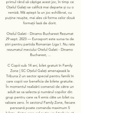
primul rând să câștige acest joc, în timp ce 
Oțelul Galați se califică mai departe și cu o 
remiză. Mă aștept la un joc echilibrat, cu 
puține reușite, mai ales că forma celor două 
formații lasă de dorit. 

Otelul Galati - Dinamo Bucharest Rezumat 
29 sept. 2023 — Eurosport este sursa ta de 
știri pentru partida Romanian Liga I. Nu rata 
rezumatul meciului Otelul Galati - Dinamo 
Bucharest, ...

C Copiii sub 14 ani, bilet gratuit în Family 
Zone | SC Oțelul Galați amenajează la 
Tribuna 2 un sector special pentru familii în 
care copiii vor beneficia de bilete gratuite. 
În momentul realizării comenzii de către un 
adult se va selecta și numărul copiilor din 
grup pentru care va fi emis câte un bilet cu 
valoare zero. În sectorul Family Zone, fiecare 
persoană poate comanda maximum 5 
bilete, dintre care cel puțin unul trebuie să 