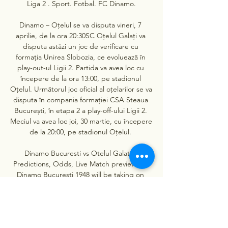
Liga 2 . Sport. Fotbal. FC Dinamo.

Dinamo – Oțelul se va disputa vineri, 7 
aprilie, de la ora 20:30SC Oțelul Galați va 
disputa astăzi un joc de verificare cu 
formația Unirea Slobozia, ce evoluează în 
play-out-ul Ligii 2. Partida va avea loc cu 
începere de la ora 13:00, pe stadionul 
Oțelul. Următorul joc oficial al oțelarilor se va 
disputa în compania formației CSA Steaua 
București, în etapa 2 a play-off-ului Ligii 2. 
Meciul va avea loc joi, 30 martie, cu începere 
de la 20:00, pe stadionul Oțelul. 

Dinamo Bucuresti vs Otelul Galati » 
Predictions, Odds, Live Match preview FC 
Dinamo Bucuresti 1948 will be taking on 
ASC Otelul Galati in the Romania Cup on 
Thursday, 7th December 2023; a match 
eagerly awaited by fans ...

DINAMO BUCURESTI vs OTELUL GALATI 3-