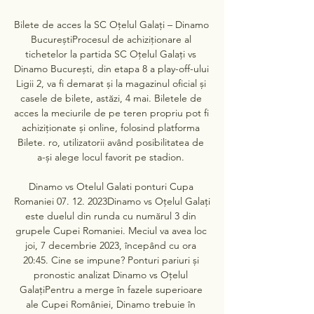
Bilete de acces la SC Oțelul Galați – Dinamo 
BucureștiProcesul de achiziționare al 
tichetelor la partida SC Oțelul Galați vs 
Dinamo București, din etapa 8 a play-off-ului 
Ligii 2, va fi demarat și la magazinul oficial și 
casele de bilete, astăzi, 4 mai. Biletele de 
acces la meciurile de pe teren propriu pot fi 
achiziționate și online, folosind platforma 
Bilete. ro, utilizatorii având posibilitatea de 
a-și alege locul favorit pe stadion. 

Dinamo vs Otelul Galati ponturi Cupa 
Romaniei 07. 12. 2023Dinamo vs Oțelul Galați 
este duelul din runda cu numărul 3 din 
grupele Cupei Romaniei. Meciul va avea loc 
joi, 7 decembrie 2023, începând cu ora 
20:45. Cine se impune? Ponturi pariuri și 
pronostic analizat Dinamo vs Oțelul 
GalațiPentru a merge în fazele superioare 
ale Cupei României, Dinamo trebuie în 