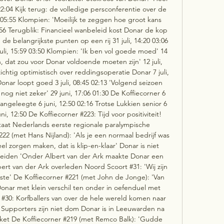
7 22:04 Kijk terug: de volledige persconferentie over de 
 05:55 Klompien: 'Moeilijk te zeggen hoe groot kans 
5:56 Terugblik: Financieel wanbeleid kost Donar de kop 
: de belangrijkste punten op een rij 31 juli, 14:20 03:06 
uli, 15:59 03:50 Klompien: 'Ik ben vol goede moed' 14 
on, dat zou voor Donar voldoende moeten zijn' 12 juli, 
chtig optimistisch over reddingsoperatie Donar 7 juli, 
nar loopt goed 3 juli, 08:45 02:13 'Volgend seizoen 
og niet zeker' 29 juni, 17:06 01:30 De Koffiecorner 6 
angeleegte 6 juni, 12:50 02:16 Trotse Lukkien senior 6 
ni, 12:50 De Koffiecorner #223: Tijd voor positiviteit! 
taat Nederlands eerste regionale paralympische 
2 (met Hans Nijland): 'Als je een normaal bedrijf was 
eel zorgen maken, dat is klip-en-klaar' Donar is niet 
iden 'Onder Albert van der Ark maakte Donar een 
rt van der Ark overleden Noord Scoort #31: 'Wij zijn 
este' De Koffiecorner #221 (met John de Jonge): 'Van 
nar met klein verschil ten onder in oefenduel met 
30: Korfballers van over de hele wereld komen naar 
 Supporters zijn niet dom Donar is in Leeuwarden na 
ket De Koffiecorner #219 (met Remco Balk): 'Gudde 