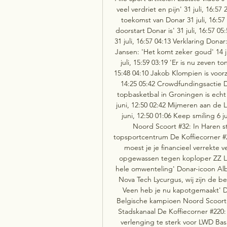
veel verdriet en pijn' 31 juli, 16:5
toekomst van Donar 31 juli, 16:57
doorstart Donar is' 31 juli, 16:57 0
31 juli, 16:57 04:13 Verklaring Donar
Jansen: 'Het komt zeker goud' 14 j
juli, 15:59 03:19 'Er is nu zeven t
15:48 04:10 Jakob Klompien is voorzi
14:25 05:42 Crowdfundingsactie Do
topbasketbal in Groningen is echt n
juni, 12:50 02:42 Mijmeren aan de L
juni, 12:50 01:06 Keep smiling 6 ju
Noord Scoort #32: In Haren s
topsportcentrum De Koffiecorner #22
moest je je financieel verrekte v
opgewassen tegen koploper ZZ Le
hele omwenteling' Donar-icoon Albe
Nova Tech Lycurgus, wij zijn de b
Veen heb je nu kapotgemaakt' Do
Belgische kampioen Noord Scoort #
Stadskanaal De Koffiecorner #220:
verlenging te sterk voor LWD Bas