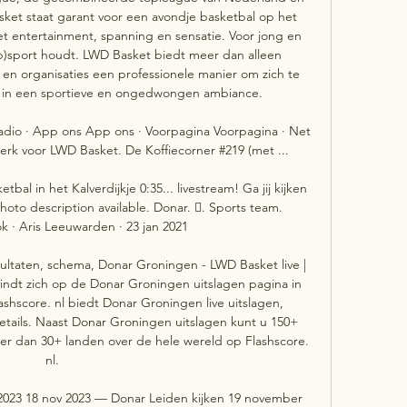
ket staat garant voor een avondje basketbal op het 
 entertainment, spanning en sensatie. Voor jong en 
p)sport houdt. LWD Basket biedt meer dan alleen 
 en organisaties een professionele manier om zich te 
, in een sportieve en ongedwongen ambiance. 

adio · App ons App ons · Voorpagina Voorpagina · Net 
rk voor LWD Basket. De Koffiecorner #219 (met ...

al in het Kalverdijkje 0:35... livestream! Ga jij kijken 
to description available. Donar. 󱢏. Sports team. 
 · Aris Leeuwarden · 23 jan 2021

sultaten, schema, Donar Groningen - LWD Basket live | 
ndt zich op de Donar Groningen uitslagen pagina in 
shscore. nl biedt Donar Groningen live uitslagen, 
etails. Naast Donar Groningen uitslagen kunt u 150+ 
er dan 30+ landen over de hele wereld op Flashscore. 
nl. 

2023 18 nov 2023 — Donar Leiden kijken 19 november 