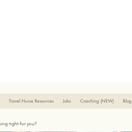
Travel Nurse Resources
Jobs
Coaching (NEW)
Blog
rsing right for you?