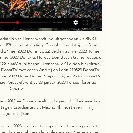
dstrijd van Donar wordt live uitgezonden via BNXT. 
r 15% procent korting. Complete wedstrijden 3 juni 
 27 mei 2023 Donar vs. ZZ Leiden 23 mei 2023 16 mei 
2 mei 2023 Donar vs Heroes Den Bosch Game recaps 6 
3 FlexVirtual Recap | Donar vs. ZZ Leiden FlexVirtual 
ws DonarTV met coach Andrej en Leon 270523 DonarTV 
 mei 2023 DonarTV met Steph, Clay en Viktor DonarTV 
ac Persconferenties 28 januari 2023 Persconferentie 
Donar vs. 

 sep 2017 — Donar speelt vrijdagavond in Leeuwarden 
egen Estudiantes uit Madrid 'Ik moet even in mijn 
agenda kijken'.

n mei 2023 opgericht en speelt met ingang van het 
ague, de gecombineerde topleague van Nederland en 