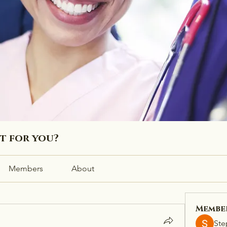
ht for you?
Members
About
Membe
Ste