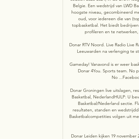
Belgie. Een wedstrijd van LWD Bas
hoogste niveau, gecombineerd met
oud, voor iedereen die van (to
topbasketbal. Het biedt bedrijven
profileren en te netwerken
Donar RTV Noord. Live Radio Live R
Leeuwarden na verlenging te ste
Gameday! Vanavond is er weer basketb
Donar 4You. Sports team. No pho
No ...Facebook
Donar Groningen live uitslagen, re
Basketbal, NederlandHULP: U bevi
Basketbal/Nederland sectie. Fla
resultaten, standen en wedstrijdd
Basketbalcompetities volgen uit me
Donar Leiden kijken 19 november 