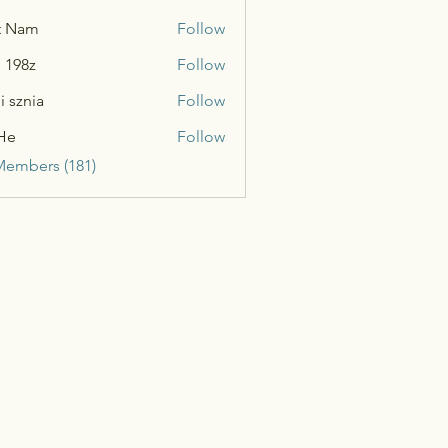
t Nam
Follow
n 198z
Follow
i sznia
Follow
He
Follow
Members (181)