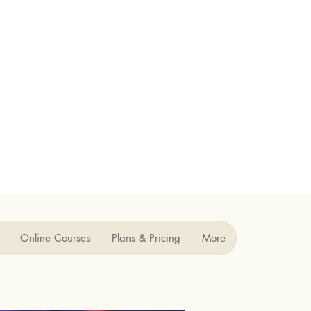
Online Courses
Plans & Pricing
More