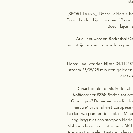
st
[[SPORT-TV<<<]] Donar Leiden kijk
Donar Leiden kijken stream 19 nov
Bosch kijken 
Aris Leeuwarden Basketbal Ga 
wedstrijden kunnen worden gevonde
Donar Leeuwarden kijken 04.11.202
stream 23/09/ 28 minuten geleden
2023 - 
DonarToptafeltennis in de taf
Koffiecorner #224: Reden tot op
Groningen? Donar eenvoudig door
'nieuwe' thuishal met Europese cl
Leiden na spannende slotfase Meer s
nog lang niet aan stoppen Nede
Abbingh komt niet tot scoren BK H
Alle sport artikelen Laatste video's