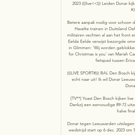
2023 (((live<<))) Leiden Donar ki
KI
Betere aanpak nodig voor schoon dr
Havelte trainen in Duitsland Oe
militairen vechten al aan het front
Eelde Eelde verwijst bezorgde omw
in Glimmen: 'Wij worden geblokkeer
for Christmas is you' van Mariah 
fietspad tussen Eric
(((LIVE SPORT#))) BAL Den Bosch kij
echt naar uit! Ik wil Donar Leeu
Donar
[TV**] Yoast Den Bosch kijken liv
Dankzij een eenvoudige 89-72 uit
halve fina
Donar tegen Leeuwarden uitslagen 
wedstrijd start op 6 dec. 2023 om 1