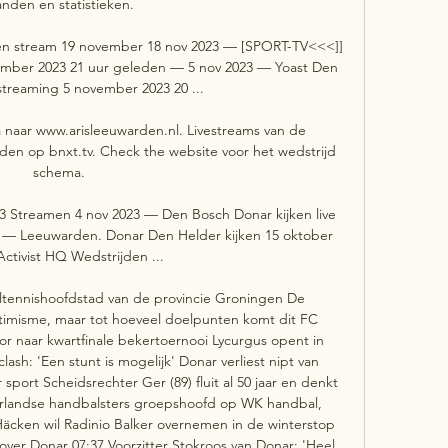
anden en statistieken.

en stream 19 november 18 nov 2023 — [SPORT-TV<<<]] 
ember 2023 21 uur geleden — 5 nov 2023 — Yoast Den 
streaming 5 november 2023 20 ...

naar www.arisleeuwarden.nl. Livestreams van de 
n op bnxt.tv. Check the website voor het wedstrijd 
schema.

3 Streamen 4 nov 2023 — Den Bosch Donar kijken live 
 — Leeuwarden. Donar Den Helder kijken 15 oktober 
Activist HQ Wedstrijden ...

eltennishoofdstad van de provincie Groningen De 
timisme, maar tot hoeveel doelpunten komt dit FC 
 naar kwartfinale bekertoernooi Lycurgus opent in 
ash: 'Een stunt is mogelijk' Donar verliest nipt van 
port Scheidsrechter Ger (89) fluit al 50 jaar en denkt 
rlandse handbalsters groepshoofd op WK handbal, 
äcken wil Radinio Balker overnemen in de winterstop 
 over Donar 07:37 Voorzitter Stokroos van Donar: 'Heel 