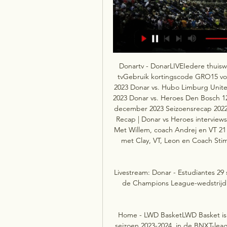
Donartv - DonarLIVEIedere thuiswe
tvGebruik kortingscode GRO15 voo
2023 Donar vs. Hubo Limburg United
2023 Donar vs. Heroes Den Bosch 1
december 2023 Seizoensrecap 2022-2
Recap | Donar vs Heroes intervie
Met Willem, coach Andrej en VT 21
met Clay, VT, Leon en Coach Stim
Livestream: Donar - Estudiantes 29
de Champions League-wedstrijd t
Home - LWD BasketLWD Basket is i
seizoen 2023-2024, in de BNXT-le