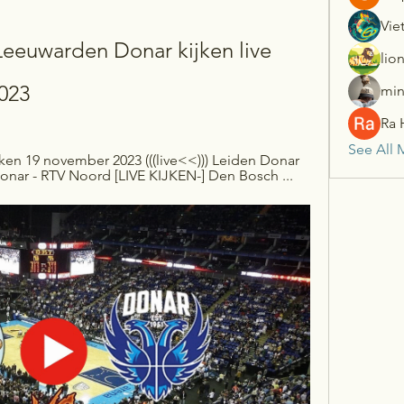
Vie
euwarden Donar kijken live 
lio
023
min
Ra 
See All 
en 19 november 2023 (((live<<))) Leiden Donar 
Donar - RTV Noord [LIVE KIJKEN-] Den Bosch ...