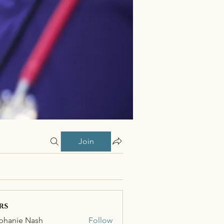
Join
rs
phanie Nash
Follow