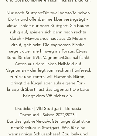
Nur noch StuttgartDie zwei Vorstöße haben 
Dortmund offenbar merkbar verängstigt - 
aktuell spielt nur noch Stuttgart. Sie bauen 
ruhig auf, spielen sich dann nach rechts 
durch - Mavropanos haut aus 25 Metern 
drauf, geblockt. Die Vagnoman-Flanke 
segelt über alle hinweg ins Toraus. Etwas 
Ruhe für den BVB. VagnomanDiesmal flankt 
Anton aus dem linken Halbfeld auf 
Vagnoman - der legt vom rechten Fünfereck 
zurück und zentral will Hummels klären, 
bringt die Kugel aber aufs eigene Tor - 
knapp drüber! Fast das Eigentor! Die Ecke 
bringt dem VfB nichts ein. 

Liveticker | VfB Stuttgart - Borussia 
Dortmund | Saison 2022/2023 | 
BundesligaLiveNewsAufstellungenStatistike
nFazitSchluss in Stuttgart! Was für eine 
wahnsinnige Schlussphase! Coulibaly und 