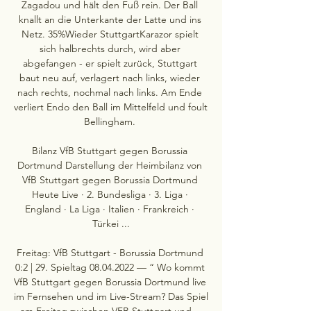
Zagadou und hält den Fuß rein. Der Ball 
knallt an die Unterkante der Latte und ins 
Netz. 35%Wieder StuttgartKarazor spielt 
sich halbrechts durch, wird aber 
abgefangen - er spielt zurück, Stuttgart 
baut neu auf, verlagert nach links, wieder 
nach rechts, nochmal nach links. Am Ende 
verliert Endo den Ball im Mittelfeld und foult 
Bellingham. 

Bilanz VfB Stuttgart gegen Borussia 
Dortmund Darstellung der Heimbilanz von 
VfB Stuttgart gegen Borussia Dortmund 
Heute Live · 2. Bundesliga · 3. Liga · 
England · La Liga · Italien · Frankreich · 
Türkei ...

Freitag: VfB Stuttgart - Borussia Dortmund 
0:2 | 29. Spieltag 08.04.2022 — “ Wo kommt 
VfB Stuttgart gegen Borussia Dortmund live 
im Fernsehen und im Live-Stream? Das Spiel 
am Freitag zwischen VFB Stuttgart und ...
