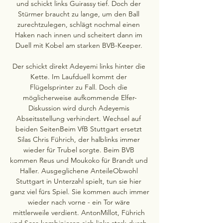
und schickt links Guirassy tief. Doch der 
Stürmer braucht zu lange, um den Ball 
zurechtzulegen, schlägt nochmal einen 
Haken nach innen und scheitert dann im 
Duell mit Kobel am starken BVB-Keeper. 

Der schickt direkt Adeyemi links hinter die 
Kette. Im Laufduell kommt der 
Flügelsprinter zu Fall. Doch die 
möglicherweise aufkommende Elfer-
Diskussion wird durch Adeyemis 
Abseitsstellung verhindert. Wechsel auf 
beiden SeitenBeim VfB Stuttgart ersetzt 
Silas Chris Führich, der halblinks immer 
wieder für Trubel sorgte. Beim BVB 
kommen Reus und Moukoko für Brandt und 
Haller. Ausgeglichene AnteileObwohl 
Stuttgart in Unterzahl spielt, tun sie hier 
ganz viel fürs Spiel. Sie kommen auch immer 
wieder nach vorne - ein Tor wäre 
mittlerweile verdient. AntonMillot, Führich 
und Sosa kombinieren sich links stark durch. 
