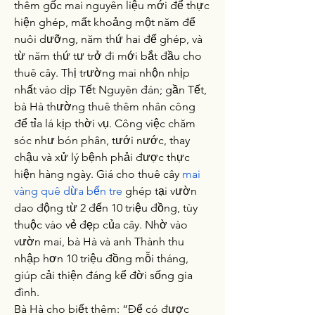
thêm gốc mai nguyên liệu mới để thực 
hiện ghép, mất khoảng một năm để 
nuôi dưỡng, năm thứ hai để ghép, và 
từ năm thứ tư trở đi mới bắt đầu cho 
thuê cây. Thị trường mai nhộn nhịp 
nhất vào dịp Tết Nguyên đán; gần Tết, 
bà Hà thường thuê thêm nhân công 
để tỉa lá kịp thời vụ. Công việc chăm 
sóc như bón phân, tưới nước, thay 
chậu và xử lý bệnh phải được thực 
hiện hàng ngày. Giá cho thuê cây 
mai 
vàng quê dừa bến tre
 ghép tại vườn 
dao động từ 2 đến 10 triệu đồng, tùy 
thuộc vào vẻ đẹp của cây. Nhờ vào 
vườn mai, bà Hà và anh Thành thu 
nhập hơn 10 triệu đồng mỗi tháng, 
giúp cải thiện đáng kể đời sống gia 
đình.
Bà Hà cho biết thêm: “Để có được 