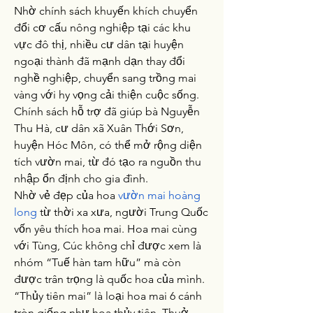
Nhờ chính sách khuyến khích chuyển 
đổi cơ cấu nông nghiệp tại các khu 
vực đô thị, nhiều cư dân tại huyện 
ngoại thành đã mạnh dạn thay đổi 
nghề nghiệp, chuyển sang trồng mai 
vàng với hy vọng cải thiện cuộc sống. 
Chính sách hỗ trợ đã giúp bà Nguyễn 
Thu Hà, cư dân xã Xuân Thới Sơn, 
huyện Hóc Môn, có thể mở rộng diện 
tích vườn mai, từ đó tạo ra nguồn thu 
nhập ổn định cho gia đình.
Nhờ vẻ đẹp của hoa 
vườn mai hoàng 
long
 từ thời xa xưa, người Trung Quốc 
vốn yêu thích hoa mai. Hoa mai cùng 
với Tùng, Cúc không chỉ được xem là 
nhóm “Tuế hàn tam hữu” mà còn 
được trân trọng là quốc hoa của mình. 
“Thủy tiên mai” là loại hoa mai 6 cánh 
tròn giống như hoa thủy tiên. Thuở 