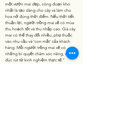
một vườn mai đẹp, công đoạn khó 
nhất là tạo dáng cho cây và làm cho 
hoa nở đúng thời điểm. Nếu thời tiết 
thuận lợi, người trồng mai sẽ có mùa 
thu hoạch tốt và thu nhập cao. Giá cây 
mai có thể thay đổi nhiều, phụ thuộc 
vào nhu cầu và 'con mắt' của khách 
hàng. Mỗi người trồng mai sẽ có 
những bí quyết chăm sóc riêng, được 
đúc rút từ kinh nghiệm thực tế.”
Bên cạnh đó, người chơi mai ngày 
càng trở nên khó tính hơn và thị 
trường trồng mai ở TP.HCM cũng ngày 
càng cạnh tranh. Điều này yêu cầu 
người trồng phải sản xuất ra những 
sản phẩm mai đẹp, nụ đúng thời điểm 
Tết Nguyên đán để đáp ứng nhu cầu 
ngày càng cao của khách hàng.