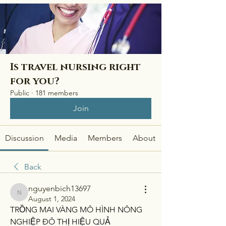
Is travel nursing right
for you?
Public
·
181 members
Join
Discussion
Media
Members
About
Back
nguyenbich13697
nguyenbich13697
August 1, 2024
TRỒNG MAI VÀNG MÔ HÌNH NÔNG 
NGHIỆP ĐÔ THỊ HIỆU QUẢ