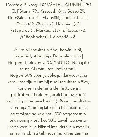
Domžale 9. krog: DOMŽALE – ALUMINIJ 2:1 
(0:1)Šturm 79., Krstovski 84. ; Susso 29. 
Domžale: Tratnik, Mutavčić, Hodžić, Fazlić, 
Đapo (62. /Bobarić), Husmani (62. 
/Stuparević), Markuš, Šturm, Repas (72. 
/Offenbacher), Kolobarić (72. 

Aluminij rezultati v živo, končni izidi, 
razpored, Aluminij - Domžale v živo | 
Nogomet, SlovenijaPOJASNILO: Nahajate 
se na Aluminij rezultati strani v 
Nogomet/Slovenija sekciji. Flashscore. si 
vam v meniju Aluminij nudi rezultate v živo, 
končne in delne izide, lestvice in 
podrobnosti tekem (strelci golov, rdeči 
kartoni, primerjava kvot... ). Poleg rezultatov 
v meniju Aluminij lahko na Flashscore. si 
spremljate še več kot 1000 nogometnih 
tekmovanj v več kot 90 državah po svetu. 
Treba vam je le klikniti ime države v meniju 
na levi in izbrati tekmovanje, ki vas zanima 