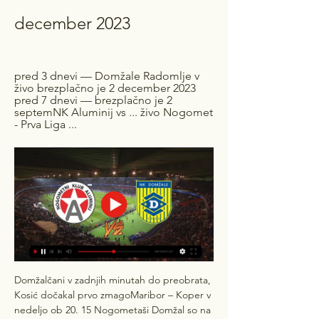
december 2023
pred 3 dnevi — Domžale Radomlje v 
živo brezplačno je 2 december 2023 
pred 7 dnevi — brezplačno je 2 
septemNK Aluminij vs ... živo Nogomet 
- Prva Liga ...
Domžalčani v zadnjih minutah do preobrata, 
Kosić dočakal prvo zmagoMaribor – Koper v 
nedeljo ob 20. 15 Nogometaši Domžal so na 