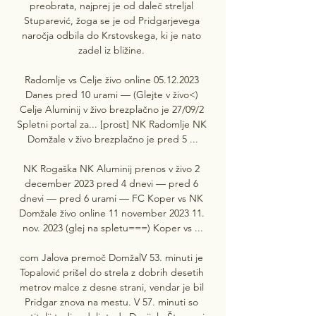
preobrata, najprej je od daleč streljal 
Stuparević, žoga se je od Pridgarjevega 
naročja odbila do Krstovskega, ki je nato 
zadel iz bližine. 

Radomlje vs Celje živo online 05.12.2023 
Danes pred 10 urami — (Glejte v živo<) 
Celje Aluminij v živo brezplačno je 27/09/2 
Spletni portal za... [prost] NK Radomlje NK 
Domžale v živo brezplačno je pred 5 ...

NK Rogaška NK Aluminij prenos v živo 2 
december 2023 pred 4 dnevi — pred 6 
dnevi — pred 6 urami — FC Koper vs NK 
Domžale živo online 11 november 2023 11. 
nov. 2023 (glej na spletu===) Koper vs ...

com Jalova premoč DomžalV 53. minuti je 
Topalović prišel do strela z dobrih desetih 
metrov malce z desne strani, vendar je bil 
Pridgar znova na mestu. V 57. minuti so 