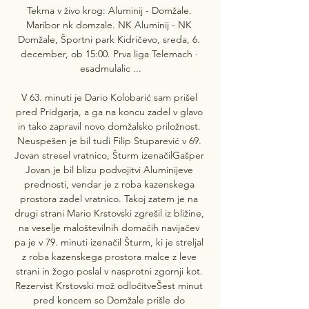
Tekma v živo krog: Aluminij - Domžale. 
Maribor nk domzale. NK Aluminij - NK 
Domžale, Športni park Kidričevo, sreda, 6. 
december, ob 15:00. Prva liga Telemach · 
esadmulalic ...

V 63. minuti je Dario Kolobarić sam prišel 
pred Pridgarja, a ga na koncu zadel v glavo 
in tako zapravil novo domžalsko priložnost. 
Neuspešen je bil tudi Filip Stuparević v 69. 
Jovan stresel vratnico, Šturm izenačilGašper 
Jovan je bil blizu podvojitvi Aluminijeve 
prednosti, vendar je z roba kazenskega 
prostora zadel vratnico. Takoj zatem je na 
drugi strani Mario Krstovski zgrešil iz bližine, 
na veselje maloštevilnih domačih navijačev 
pa je v 79. minuti izenačil Šturm, ki je streljal 
z roba kazenskega prostora malce z leve 
strani in žogo poslal v nasprotni zgornji kot. 
Rezervist Krstovski mož odločitveŠest minut 
pred koncem so Domžale prišle do 