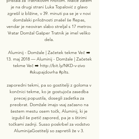
pristala za Tratnikovim hrbtom. Malce zatem 
je na drugi strani Luka Topalović z glavo 
zgrešil iz bližine, v 39. minuti pa se je v novi 
domžalski priložnosti znašel še Repas, 
vendar je neoviran slabo streljal s 17 metrov. 
Vratar Domžal Gašper Tratnik je imel veliko 
dela. 

Aluminij - Domžale | Začetek tekme Več ➡️ 
13. maj 2018 — Aluminij - Domžale | Začetek 
tekme Več ➡️ http://bit.ly/NKD-v-zivo 
#skupajdovrha #plts.

zaporedni tekmi, pa so gostitelji z goloma v 
končnici tekme, ko je gostujoča zasedba 
precej popustila, dosegli zadetka za 
preobrat. Domžale imajo vsaj začasno na 
šestem mestu osem točk, Aluminij, ki je 
izgubil še petič zapored, pa je s štirimi 
točkami zadnji. Susso poskrbel za vodstvo 
AluminijaGostitelji so zapretili že v 3. 
