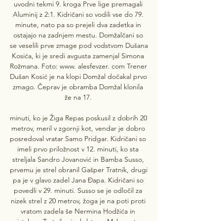
uvodni tekmi 9. kroga Prve lige premagali 
Aluminij z 2:1. Kidričani so vodili vse do 79. 
minute, nato pa so prejeli dva zadetka in 
ostajajo na zadnjem mestu. Domžalčani so 
se veselili prve zmage pod vodstvom Dušana 
Kosića, ki je sredi avgusta zamenjal Simona 
Rožmana. Foto: www. alesfevzer. com Trener 
Dušan Kosić je na klopi Domžal dočakal prvo 
zmago. Čeprav je obramba Domžal klonila 
že na 17. 

minuti, ko je Žiga Repas poskusil z dobrih 20 
metrov, meril v zgornji kot, vendar je dobro 
posredoval vratar Samo Pridgar. Kidričani so 
imeli prvo priložnost v 12. minuti, ko sta 
streljala Sandro Jovanović in Bamba Susso, 
prvemu je strel obranil Gašper Tratnik, drugi 
pa je v glavo zadel Jana Đapa. Kidričani so 
povedli v 29. minuti. Susso se je odločil za 
nizek strel z 20 metrov, žoga je na poti proti 
vratom zadela še Nermina Hodžića in 