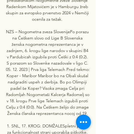
predsednikom Nogometne zveze Slovenije 
Radenkom Mijatovićem je v Hamburgu žreb 
skupin za evropsko prvenstvo 2024 v Nemčiji 
ocenila za težak. 

NZS – Nogometna zveza SlovenijePo porazu 
na Češkem slovo od Lige B Slovenska 
ženska nogometna reprezentanca je v 
zadnjem, 6. krogu lige narodov v skupini B4 
v Pardubicah izgubila proti Češki z 0:4 (0:2). 
S porazom so Slovenke nazadovale v ligo C. 
05. 12. 2023 | Prva liga Telemach Pred tekmo: 
Koper - Maribor Maribor bo na Obali skušal 
nadgraditi uspeh z derbija. Bo po Olimpiji 
padel še Koper? Visoka zmaga Celja pri 
Radomljah Nogometaši Kalcerja Radomelj so 
v 18. krogu Prve lige Telemach izgubili proti 
Celju z 0:4 (0:0). Na Češkem želijo do zmage 
Ženska članska reprezentanca nocoj od 19. 

1. SNL, 17. KROG: DOMŽALESpletni portal 
za funkcionalnost strani uporablja piškotke. 