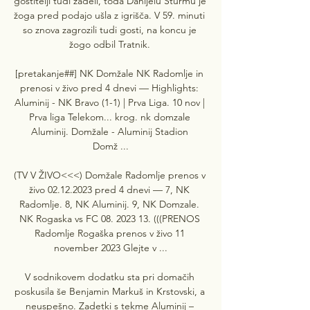
gostitelji tudi zadeli, toda Danijelu Šturmu je 
žoga pred podajo ušla z igrišča. V 59. minuti 
so znova zagrozili tudi gosti, na koncu je 
žogo odbil Tratnik. 

[pretakanje##] NK Domžale NK Radomlje in 
prenosi v živo pred 4 dnevi — Highlights: 
Aluminij - NK Bravo (1-1) | Prva Liga. 10 nov | 
Prva liga Telekom... krog. nk domzale 
Aluminij. Domžale - Aluminij Stadion 
Domž ...

(TV V ŽIVO<<<) Domžale Radomlje prenos v 
živo 02.12.2023 pred 4 dnevi — 7, NK 
Radomlje. 8, NK Aluminij. 9, NK Domzale. 
NK Rogaska vs FC 08. 2023 13. (((PRENOS 
Radomlje Rogaška prenos v živo 11 
november 2023 Glejte v ...

V sodnikovem dodatku sta pri domačih 
poskusila še Benjamin Markuš in Krstovski, a 
neuspešno. Zadetki s tekme Aluminij – 