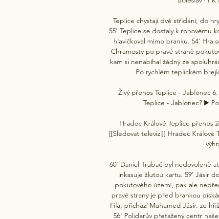
Teplice chystají dvě střídání, do h
55' Teplice se dostaly k rohovému 
hlavičkoval mimo branku. 54' Hra s
Chramosty po pravé straně pokutové
kam si nenabíhal žádný ze spoluhrá
Po rychlém teplickém brejku
Živý přenos Teplice - Jablonec 6
Teplice - Jablonec? ▶️ Po
Hradec Králové Teplice přenos ž
[[Sledovat televizi]] Hradec Králové
výhr
60' Daniel Trubač byl nedovoleně 
inkasuje žlutou kartu. 59' Jásir 
pokutového území, pak ale nepřesn
pravé strany je před brankou pískán
Fila, přichází Muhamed Jásir. ze hř
56' Polidarův přetažený centr naše