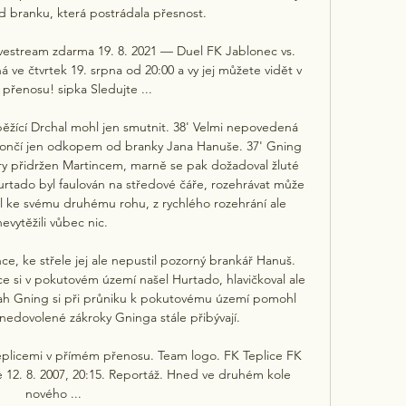
ed branku, která postrádala přesnost. 

ivestream zdarma 19. 8. 2021 — Duel FK Jablonec vs. 
 ve čtvrtek 19. srpna od 20:00 a vy jej můžete vidět v 
přenosu! sipka Sledujte ...

ící Drchal mohl jen smutnit. 38' Velmi nepovedená 
končí jen odkopem od branky Jana Hanuše. 37' Gning 
áry přidržen Martincem, marně se pak dožadoval žluté 
rtado byl faulován na středové čáře, rozehrávat může 
l ke svému druhému rohu, z rychlého rozehrání ale 
nevytěžili vůbec nic. 

nce, ke střele jej ale nepustil pozorný brankář Hanuš. 
ce si v pokutovém území našel Hurtado, hlavičkoval ale 
lah Gning si při průniku k pokutovému území pomohl 
nedovolené zákroky Gninga stále přibývají. 

plicemi v přímém přenosu. Team logo. FK Teplice FK 
e 12. 8. 2007, 20:15. Reportáž. Hned ve druhém kole 
nového ...