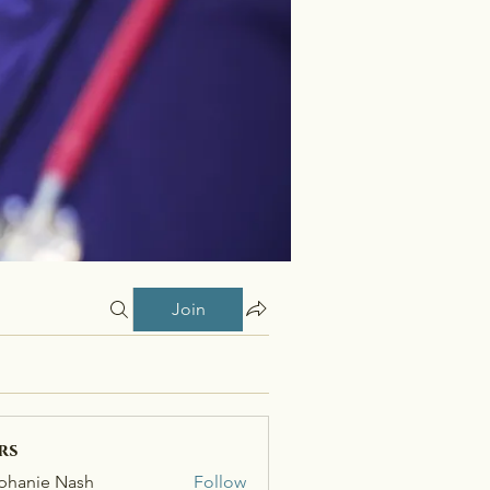
Join
rs
phanie Nash
Follow