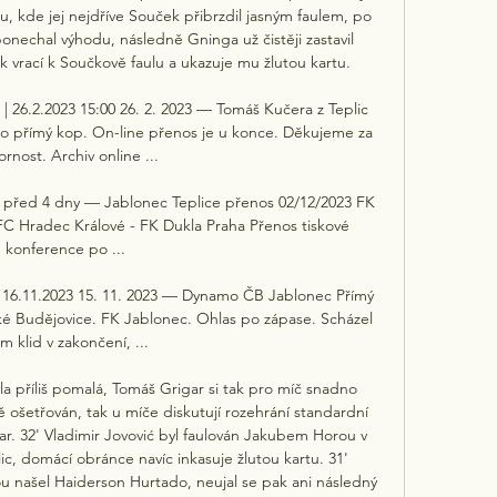
u, kde jej nejdříve Souček přibrzdil jasným faulem, po 
nechal výhodu, následně Gninga už čistěji zastavil 
vrací k Součkově faulu a ukazuje mu žlutou kartu. 

| 26.2.2023 15:00 26. 2. 2023 — Tomáš Kučera z Teplic 
n o přímý kop. On-line přenos je u konce. Děkujeme za 
rnost. Archiv online ...

 před 4 dny — Jablonec Teplice přenos 02/12/2023 FK 
 FC Hradec Králové - FK Dukla Praha Přenos tiskové 
konference po ...

16.11.2023 15. 11. 2023 — Dynamo ČB Jablonec Přímý 
 Budějovice. FK Jablonec. Ohlas po zápase. Scházel 
m klid v zakončení, ...

la příliš pomalá, Tomáš Grigar si tak pro míč snadno 
ě ošetřován, tak u míče diskutují rozehrání standardní 
r. 32' Vladimir Jovović byl faulován Jakubem Horou v 
c, domácí obránce navíc inkasuje žlutou kartu. 31' 
 našel Haiderson Hurtado, neujal se pak ani následný 