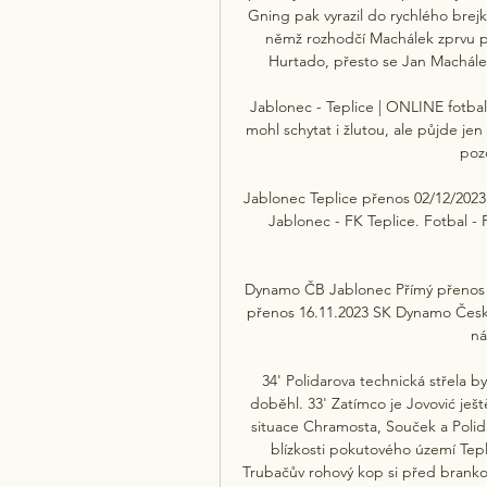
Gning pak vyrazil do rychlého brejk
němž rozhodčí Machálek zprvu po
Hurtado, přesto se Jan Machálek 
Jablonec - Teplice | ONLINE fotbal 
mohl schytat i žlutou, ale půjde je
pozo
Jablonec Teplice přenos 02/12/2023
Jablonec - FK Teplice. Fotbal -
Dynamo ČB Jablonec Přímý přenos 
přenos 16.11.2023 SK Dynamo České
ná
34' Polidarova technická střela by
doběhl. 33' Zatímco je Jovović ješt
situace Chramosta, Souček a Polida
blízkosti pokutového území Tepli
Trubačův rohový kop si před brankou