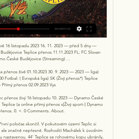
ě 16 listopadu 2023 16. 11. 2023 — před 5 dny — 
dějovice Teplice přenos 11.11.2023 FL: FC Slovan 
o České Budějovice (Streaming) ...

a přenos živě 01.10.2023 30. 9. 2023 — 2023 — liga) 
0 Fotbal: ( Evropská liga) SK (Živý přenos*) Teplice 
 Přímý přenos 02.09.2023 Vys

 přenos živý 16 listopadu 10. 2023 — Dynamo České 
eplice (a online přímý přenos s[Živý sport-] Dynamo 
řenos. 0. +. 0 Comments. About.

rvní poločas skončil. V pokutovém území Teplic si 
řil ale značně nepřesně. Rozhodčí Machálek k úvodním 
u nastavenou. 44' Teplice se rohovému kopu ubránily, 