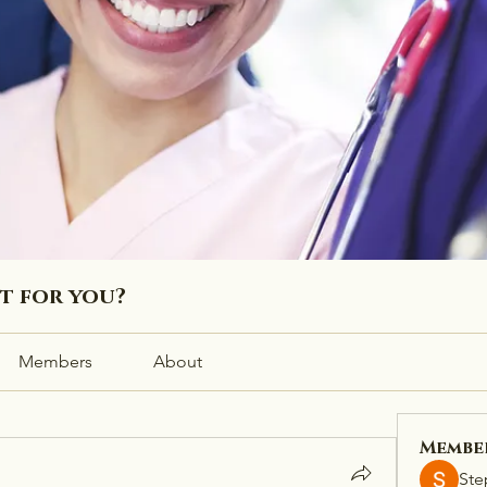
ht for you?
Members
About
Membe
Ste