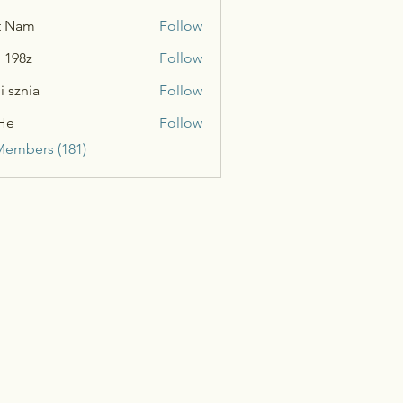
t Nam
Follow
n 198z
Follow
i sznia
Follow
He
Follow
Members (181)