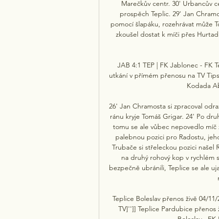
Marečkův centr. 30' Urbancův cen
prospěch Teplic. 29' Jan Chramo
pomocí šlapáku, rozehrávat může To
zkoušel dostat k míči přes Hurtad
JAB 4:1 TEP | FK Jablonec - FK T
utkání v přímém přenosu na TV Tipsp
Kodada Abd
26' Jan Chramosta si zpracoval odr
ránu kryje Tomáš Grigar. 24' Po dr
tomu se ale vůbec nepovedlo míč zpra
palebnou pozici pro Radostu, jeho
Trubače si střeleckou pozici našel R
na druhý rohový kop v rychlém
bezpečně ubránili, Teplice se ale uj
Teplice Boleslav přenos živě 04/11
TV]'']] Teplice Pardubice přenos 
Boleslav · FK 