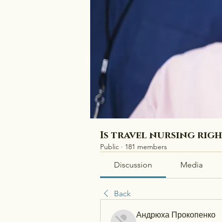
Is travel nursing rig
Public
·
181 members
Discussion
Media
Back
Андрюха Прокопенко