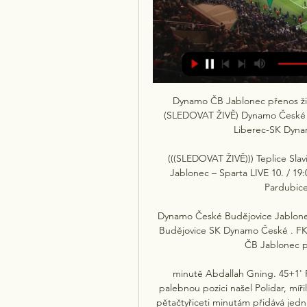
Dynamo ČB Jablonec přenos živ
(SLEDOVAT ŽIVĚ) Dynamo České Bu
Liberec-SK Dynam
(((SLEDOVAT ŽIVĚ))) Teplice Slavi
Jablonec – Sparta LIVE 10. / 19:0
Pardubice
Dynamo České Budějovice Jablonec
Budějovice SK Dynamo České . FK T
ČB Jablonec p
minutě Abdallah Gning. 45+1' P
palebnou pozici našel Polidar, mí
pětačtyřiceti minutám přidává jedn