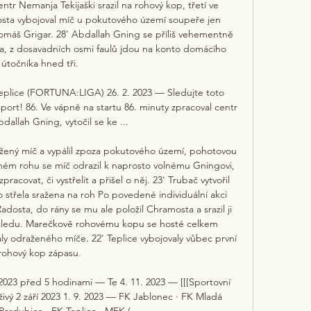
tr Nemanja Tekijaški srazil na rohový kop, třetí ve 
sta vybojoval míč u pokutového území soupeře jen 
máš Grigar. 28' Abdallah Gning se příliš vehementně 
a, z dosavadních osmi faulů jdou na konto domácího 
útočníka hned tři. 

eplice (FORTUNA:LIGA) 26. 2. 2023 — Sledujte toto 
ort! 86. Ve vápně na startu 86. minuty zpracoval centr 
allah Gning, vytočil se ke ...

ažený míč a vypálil zpoza pokutového území, pohotovou 
uhém rohu se míč odrazil k naprosto volnému Gningovi, 
covat, či vystřelit a přišel o něj. 23' Trubač vytvořil 
 střela sražena na roh Po povedené individuální akci 
adosta, do rány se mu ale položil Chramosta a srazil ji 
 sledu. Marečkově rohovému kopu se hosté celkem 
aly odraženého míče. 22' Teplice vybojovaly vůbec první 
rohový kop zápasu. 

/2023 před 5 hodinami — Te 4. 11. 2023 — [[[Sportovní 
živý 2 září 2023 1. 9. 2023 — FK Jablonec · FK Mladá 
Pardubice · FK Teplice · MFK ( ...
