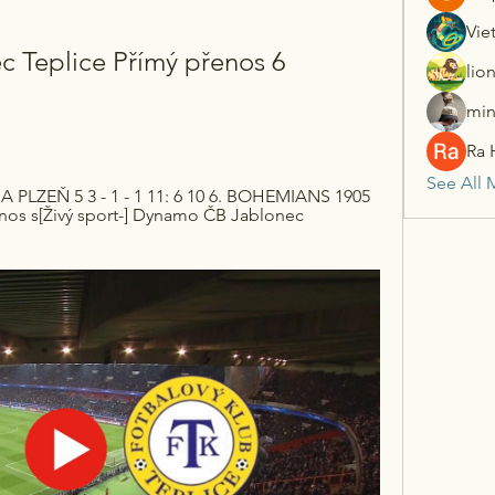
Vie
c Teplice Přímý přenos 6 
lio
min
Ra 
See All 
A PLZEŇ 5 3 - 1 - 1 11: 6 10 6. BOHEMIANS 1905 
enos s[Živý sport-] Dynamo ČB Jablonec 