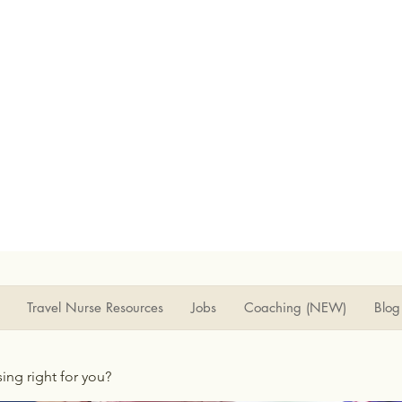
Travel Nurse Resources
Jobs
Coaching (NEW)
Blog
rsing right for you?