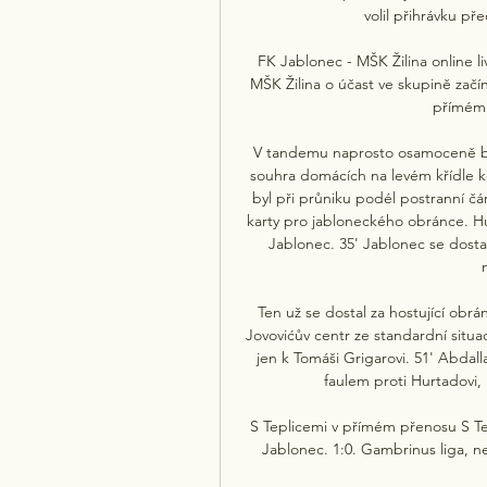
volil přihrávku př
FK Jablonec - MŠK Žilina online l
MŠK Žilina o účast ve skupině začíná
přímém 
V tandemu naprosto osamoceně běž
souhra domácích na levém křídle 
byl při průniku podél postranní č
karty pro jabloneckého obránce. Hu
Jablonec. 35' Jablonec se dosta
Ten už se dostal za hostující obrá
Jovovićův centr ze standardní situa
jen k Tomáši Grigarovi. 51' Abdal
faulem proti Hurtadovi, 
S Teplicemi v přímém přenosu S Te
Jablonec. 1:0. Gambrinus liga, n