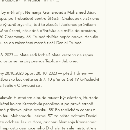
ry by měli přijít Nemanja Krsmanović a Muhamed Jásir. 
kopu, po Trubačově centru Štěpán Chaloupek v záklonu 
e výrazně zrychlila, teď to zkoušel Jablonec průnikem 
ho území, následná přihrávka ale mířila do prostoru, 
čů Chramosty. 53' Trubač zblízka nepřeloboval Hanuše 
 se do zakončení marně tlačil Daniel Trubač. 

. 8. 2023 — Máte rádi fotbal? Máte vsazeno na zápas 
dívejte se na živý přenos Teplice - Jablonec.

ivý 28.10.2023 Sport 28. 10. 2023 — před 1 dnem — 
 Táborsko koukněte se ži 7. 10 přenos živě 19 kvPoslední 
a Teplic v Olomouci se .

atakován Hurtadem a bude muset být ošetřen, Hurtado 
dokázal kolem Kratochvíla proniknout po pravé straně 
ě přihrával před branku. 58' Po teplickém centru z 
 faul Muhamedu Jásirovi. 57' ze hřiště odchází Daniel 
iště odchází Jakub Hora, přichází Nemanja Krsmanović. 
l naprosto osamoceného Drchala, ten ale místo střely 