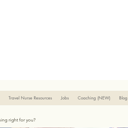
Travel Nurse Resources
Jobs
Coaching (NEW)
Blog
rsing right for you?