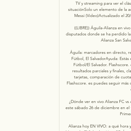
TV y streaming para ver el clá
situaciónSolo un elemento de la ac
Messi (Video)Actualizado el 20/
((LIBRE)) Águila-Alianza en viv
disputados donde se ha perdido la 
Alianza San Salva
Águila: marcadores en directo, res
Fútbol, El SalvadorAyuda: Estás 
Fútbol/El Salvador. Flashscore.
resultados parciales y finales, cl
tarjetas, comparación de cuotas
Flashscore. es puedes seguir más 
¿Dónde ver en vivo Alianza FC vs 
este sábado 26 de diciembre en el C
Primer
Alianza hoy EN VIVO: a qué hora y 