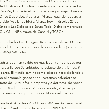
 y Alianza FC se citarán en Las Delicias por la novena 
 El Salvador. Un clásico centro-oriente en el que los 
ivisión, buscarán el triunfo para seguir alejándose de 
 Once Deportivo. Águila vs. Alianza: cuándo juegan, a 
tido Águila recibirá a Alianza hoy, miércoles 20 de 
 Estadio Las Delicias de Santa Tecla. Dicho compromiso 
VO y ONLINE a través de Canal 4 y TCSGo. 

an Salvador La CD Aguila Reserves vs Alianza FC San 
 (y la transmisión en vivo de video en línea) comienza 
el 2022/05/08 a las ...

uadras que han tenido un muy buen torneo, pues por 
ra casilla con 30 unidades, producto de 7 triunfos, 9 
arte, El Águila camina como líder solitario de la tabla 
mo el probable ganador del certamen salvadoreño, 
o de 12 triunfos, 4 empates y 3 derrotas, de hecho, 
ron 2-0 sobre Jocoro. Adicionalmente, Alianza que 
ro una victoria por 2-0 sobre Municipal Limeño. 

rnada 20 Apertura 2023 15 nov 2023 — Bienvenidos al 
lianza-Águila. Todos los datos en DIRECTO.
