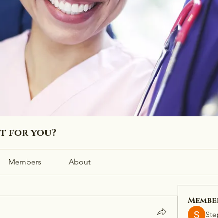
ht for you?
Members
About
Membe
Ste