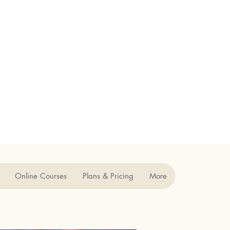
Online Courses
Plans & Pricing
More