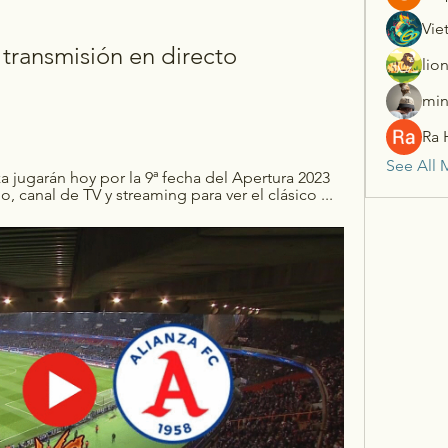
Vie
 transmisión en directo 
lio
min
Ra 
See All 
a jugarán hoy por la 9ª fecha del Apertura 2023 
, canal de TV y streaming para ver el clásico ...