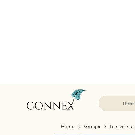
Home
Home
Groups
Is travel nu