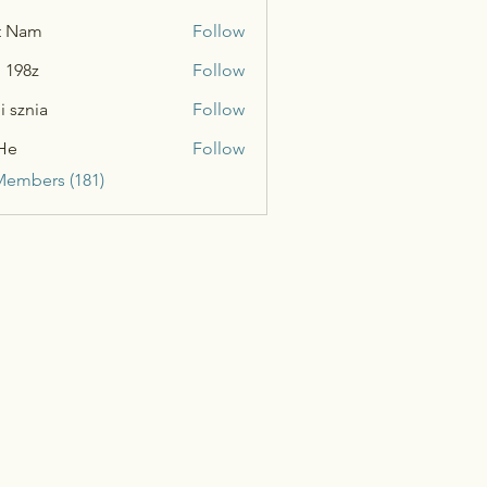
t Nam
Follow
n 198z
Follow
i sznia
Follow
He
Follow
Members (181)