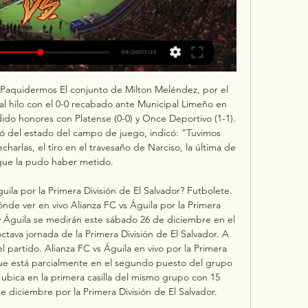
s Paquidermos El conjunto de Milton Meléndez, por el 
al hilo con el 0-0 recabado ante Municipal Limeño en 
ido honores con Platense (0-0) y Once Deportivo (1-1). 
ó del estado del campo de juego, indicó: “Tuvimos 
harlas, el tiro en el travesaño de Narciso, la última de 
que la pudo haber metido. 

ila por la Primera División de El Salvador? Futbolete. 
e ver en vivo Alianza FC vs Águila por la Primera 
 y Águila se medirán este sábado 26 de diciembre en el 
ctava jornada de la Primera División de El Salvador. A 
l partido. Alianza FC vs Águila en vivo por la Primera 
que está parcialmente en el segundo puesto del grupo 
ubica en la primera casilla del mismo grupo con 15 
e diciembre por la Primera División de El Salvador. 
