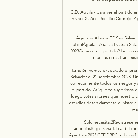
C.D. Águila - para ver el partido e
en vivo. 3 años. Joselito Cornejo. A
Águila vs Alianza FC San Salvado
FútbolÁguila - Alianza FC San Salv
2023Cómo ver el partido? La transm
muchas otras transmisio
También hemos preparado el pronós
Salvador el 21 septiembre 2023. Un a
correctamente todos los riesgos y 
el partido. Así que te sugerimos 
luego votes si crees que nuestro 
estudies detenidamente el historial 
Ali
Solo necesita:2Regístrese en
anunciosRegistrarseTabla del torn
Apertura 2023jGTDDBPCondición1. Á