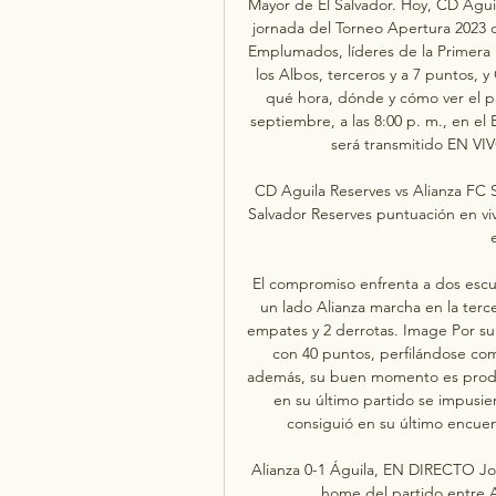
Mayor de El Salvador. Hoy, CD Águila
jornada del Torneo Apertura 2023 de
Emplumados, líderes de la Primera D
los Albos, terceros y a 7 puntos, y
qué hora, dónde y cómo ver el par
septiembre, a las 8:00 p. m., en el
será transmitido EN VI
CD Aguila Reserves vs Alianza FC S
Salvador Reserves puntuación en vivo
El compromiso enfrenta a dos esc
un lado Alianza marcha en la terce
empates y 2 derrotas. Image Por su p
con 40 puntos, perfilándose co
además, su buen momento es product
en su último partido se impusie
consiguió en su último encuent
Alianza 0-1 Águila, EN DIRECTO Jo
home del partido entre A