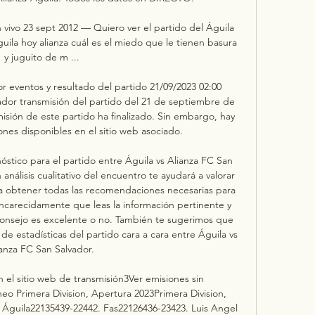
n vivo 23 sept 2012 — Quiero ver el partido del Águila 
guila hoy alianza cuál es el miedo que le tienen basura 
y juguito de m ...

r eventos y resultado del partido 21/09/2023 02:00 
ador transmisión del partido del 21 de septiembre de 
isión de este partido ha finalizado. Sin embargo, hay 
nes disponibles en el sitio web asociado. 

tico para el partido entre Águila vs Alianza FC San 
nálisis cualitativo del encuentro te ayudará a valorar 
a obtener todas las recomendaciones necesarias para 
encarecidamente que leas la información pertinente y 
consejo es excelente o no. También te sugerimos que 
de estadísticas del partido cara a cara entre Águila vs 
anza FC San Salvador. 

 el sitio web de transmisión3Ver emisiones sin 
eo Primera Division, Apertura 2023Primera Division, 
guila22135439-22442. Fas22126436-23423. Luis Angel 