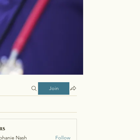
Join
rs
phanie Nash
Follow