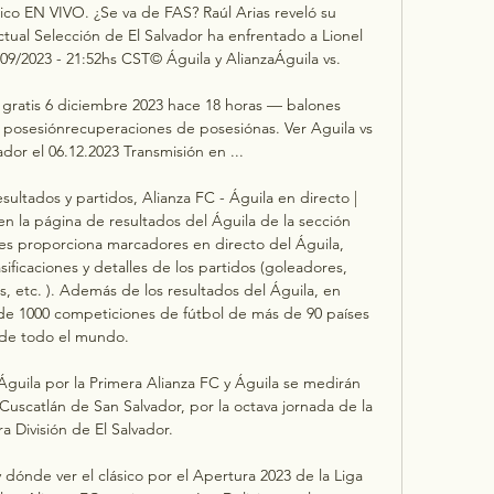
sico EN VIVO. ¿Se va de FAS? Raúl Arias reveló su 
tual Selección de El Salvador ha enfrentado a Lionel 
09/2023 - 21:52hs CST© Águila y AlianzaÁguila vs. 

o gratis 6 diciembre 2023 hace 18 horas — balones 
posesiónrecuperaciones de posesiónas. Ver Aguila vs 
dor el 06.12.2023 Transmisión en ...

ultados y partidos, Alianza FC - Águila en directo | 
en la página de resultados del Águila de la sección 
 es proporciona marcadores en directo del Águila, 
asificaciones y detalles de los partidos (goleadores, 
, etc. ). Además de los resultados del Águila, en 
de 1000 competiciones de fútbol de más de 90 países 
de todo el mundo. 

Águila por la Primera Alianza FC y Águila se medirán 
uscatlán de San Salvador, por la octava jornada de la 
a División de El Salvador.

dónde ver el clásico por el Apertura 2023 de la Liga 