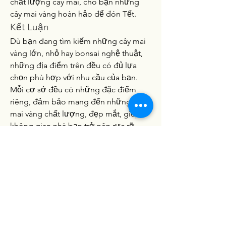
chất lượng cây mai, cho bạn những 
cây mai vàng hoàn hảo để đón Tết.
Kết Luận
Dù bạn đang tìm kiếm những cây mai 
vàng lớn, nhỏ hay bonsai nghệ thuật, 
những địa điểm trên đều có đủ lựa 
chọn phù hợp với nhu cầu của bạn. 
Mỗi cơ sở đều có những đặc điểm 
riêng, đảm bảo mang đến những cây 
mai vàng chất lượng, đẹp mắt, giúp 
không gian nhà bạn trở nên rực rỡ, 
đón Tết thêm phần ấm áp và may mắn. 
Hãy đến và trải nghiệm tại những địa 
điểm này để lựa chọn cho mình một 
cây mai vàng thật ưng ý trong dịp Tết 
2025! Các bạn có thể tham khảo thêm 
về 
Những hình ảnh hoa mai vàng đẹp 
nhất không thể bỏ qua
.