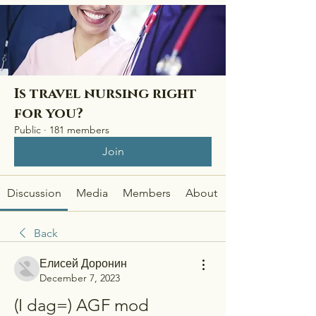
Is travel nursing right
for you?
Public
·
181 members
Join
Discussion
Media
Members
About
Back
Елисей Доронин
December 7, 2023
(I dag=) AGF mod 