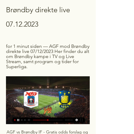
Brøndby direkte live 
07.12.2023
for 1 minut siden — AGF mod Brøndby 
direkte live 07/12/2023 Her finder du alt 
om Brøndby kampe i TV og Live 
Stream, samt program og tider for 
Superliga.
AGF vs Brøndby IF - Gratis odds forslag og eksperttipsTre ting, der taler for spillet: ✅ Første opgør af to, hvor ingen af holdende nødvendigvis skal satse til sidst. ✅ To meget lige mandskaber, der også typisk spiller meget tætte og intense opgør, præget af hårde dueller og fight. ✅ Pokalturneringen er vigtig for begge mandskaber, og jeg forventer to hold der kommer ud for ikke at tabe frem for at vinde. AGF spiller torsdag aften hjemme i første opgør, hvorefter det hele, tre dage efter, skal afgøres på Brøndby stadion. 

Division I GÅR 21:12Avis: Danske klubber jagter 17-årig nordmand I GÅR 21:07Interview skulle gå hurtigt: FCN-helt blev sparket i hovedet Nedtrykt Falk: Gennemført dårlig præstation Liverpool holdt fast i Arsenal med pligtsejr mod bundproppen Copa del Rey I GÅR 21:05Betis afværgede pokal-katastrofe med to sene mål 3 I GÅR 20:49Jublende Arteta får gult kort og karantæne for fejring Æresdivisionen I GÅR 20:34Ajax gjorde arbejdet færdigt i genoptaget kamp Flere nyheder efter annoncen 1 I GÅR 20:23Højlund starter mens Rashford droppes til Chelsea-brag I GÅR 20:11Lind om Fraisl-sammenstød: Det har påvirket mig I GÅR 20:03Leverkusen sejrede sig sikkert i pokalkvartfinale 5 I GÅR 19:56Stor Frankfurt-fiasko i pokalen: Tabte til 3. Liga-klub 5 I GÅR 19:53Overraskelsen udeblev: FCN vågnede op efter pausen 5 I GÅR 19:52SLUT: FCN - AB minut for minut 6 I GÅR 19:44Antony revser eksperter: Spørg mig om jeg er okay I GÅR 19:39Nijmegen kørte sejren i hus i omdiskuteret omkamp Avis: Danske klubber jagter 17-årig nordmand SLUT: FCK - Silkeborg minut for minut 2 I GÅR 19:16FCK skifter syv - Lind er tilbage for Silkeborg I GÅR 19:13Moyes hylder Kudus: Voldsomt imponeret over uventet start 4 I GÅR 19:05Ten Hag forventer ingen vinter-transfers Serie A I GÅR 18:57Napoli-kaptajn melder sig selv klar til topbrag 21 I GÅR 18:55AB-fans sender stikpille til FCN: Falsk klub, falsk stjerne 14 I GÅR 18:49Parkens tag er rullet på til pokalkamp - FCK beklager Eliteserien I GÅR 18:29B. 

Brøndby TV live Køb abonnement for at se denne video · Fuld adgang til Brøndby TV - inkl. længere dokumentarfilm · Se trænings- og reserveholdskampe LIVE · Se kampe fra ...Brøndby TV · 22. jan. 2022

Vores eneste formål er at give dig det bedste overblik over hvilken sport der sendes LIVE på TV og Stream, samt hvor. Hvis du klikker på en kamp/event, kan du finde mere info, samt tilføje kampe/event til din kalender med ét klik. På kampe har du også muligheden for at give dit bud på resultatet. I vores kalendere kan du tilføje kampe automatisk til din kalender, som derefter vil blive opdateret med tider og TV info Med kan du anbefale kampe/events til andre brugere af Sofabold. 

AGF - Brøndby IF live resultater, H2H og opstillinger AGF Brøndby IF live resultater (og gratis video streaming på nettet) starter den 7. dec. 2023 kl. 17.00 UTC tid i Oddset Pokalen, Denmark.

Jeg synes som sådan, at oddsene er sat nogenlunde rigtigt, med AGF som smal favorit her i det første opgør, men jeg synes dog ikke er der er korrigeret nok for mållinjen alle de mulige scenarier og stillinger i løbet af kampen, hvor begge hold vil forblive afventende. Det er for mig kun med en Brøndby føring at kampen skifter nævneværdig karakter og her kan jeg også godt have min tvivl, om hvorvidt AGF, med frygt for Brøndbys omstillinger, ændrer det store før sidst i kampen. Der er ikke nogen nævneværdig trupnyt. 

AGF - Brøndby IF | Følg med live Livescore fra AGF mod Brøndby IF, som spilles lørdag 2. september. Se højdepunkter, statistik og holdopstillinger hos TV 2.

Superliga-kampe i TV - NetSuperligaen.dk Brøndby IF – Hvidovre IF. 6'eren. Superliga. 18:00. FC København – AGF · Superliga. 4 Alle de store tv-stationer tilbyder live streaming af Superliga-kampe.

Fodbold, Danmark: AGF live resultater, stillinger AGF resultat service vises i real-time og opdateres live. Næste kampe: 07.12. AGF - Brøndby IF, 10.12. Brøndby IF - AGF, 18.02. Vejle Boldklub - AGF. Vis mere.

[[[direkte!!!]###]] Lyngby Brøndby direkte live 26 november 25. nov. 2023 — ((Online*)) Nordsjælland AGF live direkte tv 26 november for 2 timer siden — Lyngby BK – Brøndby IF. Viaplay.dk. Monza – Juventus Kampstart ...

FCK Silkeborg nettet live streaming 6 december 2023 Se live for 18 timer siden — FCK mod AGF live direkte tv 3 december 2023 - UBP Group for 3 dage siden — 2023 — live stream 5(STREAMING#) FCK mod OB direkte live 05.

Når de to hold mødes har der været garanti for hårde dueller og tætte opgør, og det forventer jeg i samme grad vil være tilfældet torsdag. Det kolde og våde vejr må også formodes at fremme chancen for netop dette. Selvom begge hold har spillet mange kampe over 2, 5 mål den seneste tid, så forventer jeg et anderledes kampbillede, hvor begge hold gerne vil holde sig inde i den samlede kamp indtil søndag. 

Sportsnyheder, livestreaming & resultater - EurosportTennisCaroline Wozniacki får wildcard til Australian Open i januar 2024: Se turneringen på discovery+10 timer sidenTophistorier3F SuperligaFilip Djukic fik overraskende Montenegro-debut som indskifter foran knap 60. 000: Det var ren stress00:02:32|14 timer sidenSport6. december: Magnus Cort fuldender sit Grand Tour-hattrick med sejr på 10. etape af Giro d’Italia00:02:11|16 timer sidenSport”Selvfølgelig skal Vingegaard være kaptajn” - Holm uenig med idéen om en delekaptajn hos Jumbo-Visma00:02:08|I går og 20:183F SuperligaGravesen mener, at Alves har højnet sit niveau ved at læne sig op ad Rasmussen: Det giver selvtillid00:01:35|I går og 18:35Seneste nytAnnonceAdSportJumbo-Visma betragter ikke punkteringer som uheld: Det er klassisk eksempel på, når det går for godt00:01:36|I går og 17:01Table TennisMahdi Ahmadian - "Der er altid en hånd, der kan tage din hånd" – Refugee’s VoiceI går og 16:363F SuperligaMålmaskinen: Se alle rundens Superliga-mål00:06:09|I går og 16:05SportRadio Tour mindes Jørn Mader: Han var bannerfører for en skør, skør tid00:03:32|I går og 15:353F SuperligaFreyr Alexandersson håber på roligt transfervindue: Vi har spillere, som andre gerne vil købe00:01:27|I går og 13:383F Superliga”Det vil ikke gøre noget med en vitaminindsprøjtning” – Jacobsen råder CV til at styrke BIF-truppen00:05:22|I går og 11:09DirekteDirekteMerePremiumGolfPGA Tour | World Challenge3. 

Brøndby IF i TV og Live Stream Her finder du alt om Brøndby kampe i TV og Live Stream, samt program og tider for Superliga. BIF er en af de største og mest populære klubber i Danmark og ...

ISHØJ IF - AGF﻿ ISHØJ IF - AGF | EVENT | SOFABOLD Få det fulde overblik over hvad sport der sendes direkte/live på TV. Sofabold giver dig det fulde overblik med nem mulighed for at tilføje til din kalender. Stem på resultatet ved at klikke på kampKlik på kampe/events for mere info × Velkommen til Sofabold. dk Sofabold er en TV guide til sport på TV og Stream. 

To hold der begge er godt kørende og meget lige niveaumæssigt. Jeg har ligesom bookmakerne Brøndby som smal favorit til samlet avancement, og ser også en fordel for spillet i at vestegnsklubben får lov at spille andet opgør hjemme. Derfor forventer jeg heller ikke at Brøndby satser det store, hvis AGF kommer foran, og slet ikke så længe stillingen er lige. Ligeledes har jeg også svært ved at se AGF risikere det store. For mig er AGF heller ikke et hold, der mod de større hold i ligaen, går ud og risikerer ret meget, heller ikke når de spiller på eget græs. Mandskaberne er samtidig begge ret godt kørende og må formodes at komme ud med stor respekt for hinanden. 

Fodbold, nyheder, livescore, resultater og tabellerOddset Pokalen Silkeborg-profil flirter: FCK er en spændende klub Oddset Pokalen Dårligste FCK-præstation i 2023: Langt, langt, langt under lavmålet Annonce AGF og Brøndby i pokalbrag - Fredericia-kant vil sende Lyngby-venner ud Coppa Italia 00:12Viola profiterede af danske mindgames i straffesejr Premier League I GÅR 23:56Hodgson efter nederlag: Fans er blevet forkælet de seneste år 2 I GÅR 23:48Silkeborg-profil flirter: FCK er en spændende klub Flere nyheder efter annoncen DFB Pokal I GÅR 23:48Medrivende pokalaffære: Hertha slog HSV ud på straffe 6 I GÅR 23:36Van Dijk øjner stor december: Store kampe i vente Jupiler Pro League I GÅR 23:31Skov Olsen bombede da Brugge cruisede videre i pokalen AGF og Brøndby i pokalbrag - Fredericia-kant vil sende Lyngby-venner ud Flere nyheder efter annoncen 2 I GÅR 23:24Klopp bekræfter: Matips sæson er formentlig ovre 4 I GÅR 23:20Dårligste FCK-præstation i 2023: Langt, langt, langt under lavmålet 31 I GÅR 23:15McTominay sænkede Chelsea med to kasser 25 I GÅR 23:09Fire kampe uden sejr: City slået af uimponerede Villa 2 Premiership I GÅR 22:57O’Riley nettede på ny i Celtic-sejr 1 I GÅR 22:47Stuttgart ekspederede Dortmund ud af pokalen 4 I GÅR 22:33Damsgaard fik længeventet comeback i Brentford-nedtur 3 I GÅR 22:31Liverpool holdt fast i Arsenal med pligtsejr mod bundproppen 1 I GÅR 22:27Billing assisterede i flot Bournemouth-sejr Flere nyheder efter annoncen Mest læste I GÅR 07:16Højbjerg høster stor ros: Troede aldrig han ville forlade klubben 3F Superliga I GÅR 12:52FCK med kontramelding om Roony-udtagelse: Passer ikke Super League I GÅR 16:50Medie: David Nielsen lander job i Grækenland Danmark (k) tir 20:50Viborg Kommune dropper Kvindelandsholdet 1 I GÅR 22:26Iwobi og Jimenez lavede to hver i Forest-afklapsning Ligue 1 I GÅR 22:23Donnarumma får to kampe i skyggen for rødt kort 5 I GÅR 22:20Nedtrykt Falk: Gennemført dårlig præstation I GÅR 22:15AB betyder meget for FCN-træner: Var fuldstændig grøn I GÅR 22:14Se her: Jimenez øger for Fulham med hælen 72 I GÅR 22:11FCK-nedturen fortsætter: Silkeborg triumferede i Parken McTominay sænkede Chelsea med to kasser Fire kampe uden sejr: City slået af uimponerede Villa Flere nyheder efter annoncen 57 I GÅR 22:09SLUT: FCK - Silkeborg minut for minut I GÅR 22:00Stor selvtillid i AGF: Ville ikke vædde imod os I GÅR 21:36AB tror på pokalmirakel: Den er ikke irrelevant Flere nyheder efter annoncen 2 I GÅR 21:33Se her: Sanchez læs