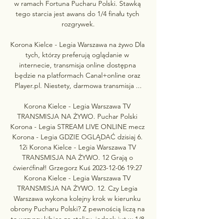
w ramach Fortuna Pucharu Polski. Stawką 
tego starcia jest awans do 1/4 finału tych 
rozgrywek.

Korona Kielce - Legia Warszawa na żywo Dla 
tych, którzy preferują oglądanie w 
internecie, transmisja online dostępna 
będzie na platformach Canal+online oraz 
Player.pl. Niestety, darmowa transmisja ...

Korona Kielce - Legia Warszawa TV 
TRANSMISJA NA ŻYWO. Puchar Polski 
Korona - Legia STREAM LIVE ONLINE mecz 
Korona - Legia GDZIE OGLĄDAĆ dzisiaj 6. 
12i Korona Kielce - Legia Warszawa TV 
TRANSMISJA NA ŻYWO. 12 Grają o 
ćwierćfinał! Grzegorz Kuś 2023-12-06 19:27 
Korona Kielce - Legia Warszawa TV 
TRANSMISJA NA ŻYWO. 12. Czy Legia 
Warszawa wykona kolejny krok w kierunku 
obrony Pucharu Polski? Z pewnością liczą na 
to wszyscy kibice ze stolicy, jednak już w 1/8 