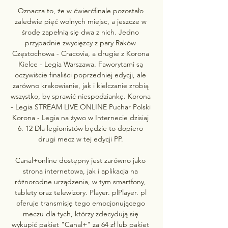
Oznacza to, że w ćwierćfinale pozostało 
zaledwie pięć wolnych miejsc, a jeszcze w 
środę zapełnią się dwa z nich. Jedno 
przypadnie zwycięzcy z pary Raków 
Częstochowa - Cracovia, a drugie z Korona 
Kielce - Legia Warszawa. Faworytami są 
oczywiście finaliści poprzedniej edycji, ale 
zarówno krakowianie, jak i kielczanie zrobią 
wszystko, by sprawić niespodziankę. Korona 
- Legia STREAM LIVE ONLINE Puchar Polski 
Korona - Legia na żywo w Internecie dzisiaj 
6. 12 Dla legionistów będzie to dopiero 
drugi mecz w tej edycji PP. 

Canal+online dostępny jest zarówno jako 
strona internetowa, jak i aplikacja na 
różnorodne urządzenia, w tym smartfony, 
tablety oraz telewizory. Player. plPlayer. pl 
oferuje transmisję tego emocjonującego 
meczu dla tych, którzy zdecydują się 
wykupić pakiet "Canal+" za 64 zł lub pakiet 