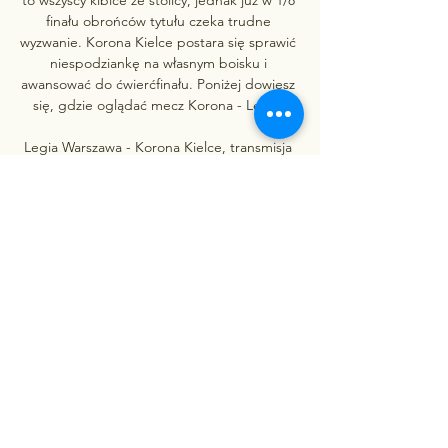
finału obrońców tytułu czeka trudne 
wyzwanie. Korona Kielce postara się sprawić 
niespodziankę na własnym boisku i 
awansować do ćwierćfinału. Poniżej dowiesz 
się, gdzie oglądać mecz Korona - Legia. 

Legia Warszawa - Korona Kielce, transmisja 
online (za opłatą)Canal+onlineZa 
pośrednictwem Canal+online miłośnicy piłki 
nożnej mogą śledzić mecz na żywo. Aby 
uzyskać dostęp do transmisji, konieczne jest 
wykupienie pakietu "Canal+", który przez 
pierwsze trzy miesiące jest oferowany w 
promocyjnej cenie 39 zł. Istnieje również 
opcja rozszerzenia oferty o kanały Eleven 
Sports i Polsat Sport Premium za dodatkowe 
20 zł. Jedno konto umożliwia jednoczesne 
oglądanie transmisji na dwóch urządzeniach, 
co daje możliwość dzielenia się kosztami z 
kimś bliskim. 
