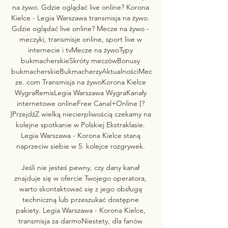
na żywo. Gdzie oglądać live online? ﻿Korona 
Kielce - Legia Warszawa transmisja na żywo. 
Gdzie oglądać live online? Mecze na żywo - 
meczyki, transmisje online, sport live w 
internecie i tvMecze na żywoTypy 
bukmacherskieSkróty meczówBonusy 
bukmacherskieBukmacherzyAktualnościMec
ze. com ﻿Transmisja na żywoKorona Kielce 
WygraRemisLegia Warszawa WygraKanały 
internetowe onlineFree Canal+Online [? 
]PrzejdźZ wielką niecierpliwością czekamy na 
kolejne spotkanie w Polskiej Ekstraklasie. 
Legia Warszawa - Korona Kielce staną 
naprzeciw siebie w 5. kolejce rozgrywek. 

Jeśli nie jesteś pewny, czy dany kanał 
znajduje się w ofercie Twojego operatora, 
warto skontaktować się z jego obsługą 
techniczną lub przeszukać dostępne 
pakiety. Legia Warszawa - Korona Kielce, 
transmisja za darmoNiestety, dla fanów 