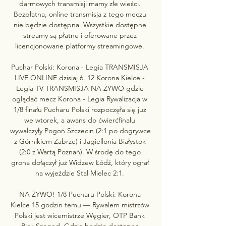
darmowych transmisji mamy złe wieści. 
Bezpłatna, online transmisja z tego meczu 
nie będzie dostępna. Wszystkie dostępne 
streamy są płatne i oferowane przez 
licencjonowane platformy streamingowe. 

Puchar Polski: Korona - Legia TRANSMISJA 
LIVE ONLINE dzisiaj 6. 12 Korona Kielce - 
Legia TV TRANSMISJA NA ŻYWO gdzie 
oglądać mecz Korona - Legia Rywalizacja w 
1/8 finału Pucharu Polski rozpoczęła się już 
we wtorek, a awans do ćwierćfinału 
wywalczyły Pogoń Szczecin (2:1 po dogrywce 
z Górnikiem Zabrze) i Jagiellonia Białystok 
(2:0 z Wartą Poznań). W środę do tego 
grona dołączył już Widzew Łódź, który ograł 
na wyjeździe Stal Mielec 2:1. 

NA ŻYWO! 1/8 Pucharu Polski: Korona 
Kielce 15 godzin temu — Rywalem mistrzów 
Polski jest wicemistrze Węgier, OTP Bank 
Pick Szeged. Gdzie będzie dostępna 