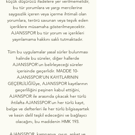
küçük düşürücü ifadelere yer verilmemelidir, 
bu tür yorumlara ve yargı mercilerine 
saygısızlık içeren veya içerme ihtimali olan 
yorumlara, terörü savunan veya teşvik eden 
içeriklere müsamaha gösterilmeyecektir. 
AJANSSPOR bu tür yorum ve içerikleri 
yayınlamama hakkını saklı tutmaktadır. 

Tüm bu uygulamalar yasal sürler bulunması 
halinde bu süreler, diğer hallerde 
AJANSSPOR’un belirleyeceği süreler 
içerisinde geçerlidir. MADDE 10- 
AJANSSPOR’UN KAYITLARININ 
GEÇERLİLİĞİÜye, AJANSSPOR kayıtlarının 
geçerliliğini peşinen kabul ettiğini, 
AJANSPOR ile arasında çıkacak her türlü 
ihtilafta AJANSSPOR’un her türlü kayıt, 
belge ve defterleri ile her türlü bilgisayartek 
ve kesin delil teşkil edeceğini ve bağlayıcı 
olacağını, bu maddenin HMK 193. 

AJANSSPOR, kampanya, oyun, anket ve 