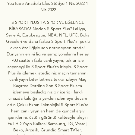
YouTube Anadolu Efes Stüdyo 1 Nis 2022 1 
Nis 2022

S SPORT PLUS'TA SPOR VE EĞLENCE 
BİRARADA! Neden S Sport Plus? LaLiga, 
Serie A, EuroLeague, NBA, NFL, UFC, Boks 
Geceleri ve daha fazlası S Sport Plus’ın çoklu 
ekran özelliğiyle sen neredeysen orada! 
Dünyanın en iyi lig ve şampiyonalarını her ay 
700 saatten fazla canlı yayını, tekrar izle 
seçeneği ile S Sport Plus’ta izleyin. S Sport 
Plus ile izlemek istediğiniz maçın tamamını 
canlı yayın biter bitmez tekrar izleyin Maç 
Kaçırma Derdine Son S Sport Plus’ta 
izlemeye başladığınız bir içeriği, farklı 
cihazda kaldığınız yerden izlemeye devam 
edin Çoklu Ekran Teknolojisi S Sport Plus’ta 
hem canlı yayınları hem de güncel arşiv 
içeriklerini, üstün görüntü kalitesiyle izleyin 
Full HD Yayın Kalitesi Samsung, LG, Vestel, 
Beko, Arçelik, Grundig Smart TV’ler, 