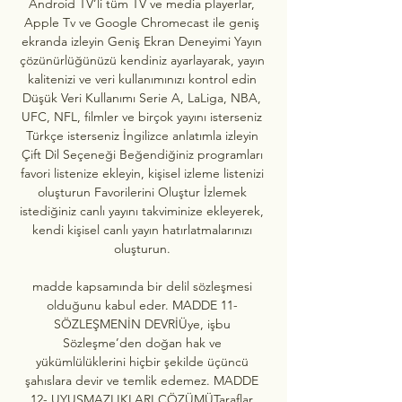
Android TV’li tüm TV ve media playerlar, 
Apple Tv ve Google Chromecast ile geniş 
ekranda izleyin Geniş Ekran Deneyimi Yayın 
çözünürlüğünüzü kendiniz ayarlayarak, yayın 
kalitenizi ve veri kullanımınızı kontrol edin 
Düşük Veri Kullanımı Serie A, LaLiga, NBA, 
UFC, NFL, filmler ve birçok yayını isterseniz 
Türkçe isterseniz İngilizce anlatımla izleyin 
Çift Dil Seçeneği Beğendiğiniz programları 
favori listenize ekleyin, kişisel izleme listenizi 
oluşturun Favorilerini Oluştur İzlemek 
istediğiniz canlı yayını takviminize ekleyerek, 
kendi kişisel canlı yayın hatırlatmalarınızı 
oluşturun. 

madde kapsamında bir delil sözleşmesi 
olduğunu kabul eder. MADDE 11- 
SÖZLEŞMENİN DEVRİÜye, işbu 
Sözleşme’den doğan hak ve 
yükümlülüklerini hiçbir şekilde üçüncü 
şahıslara devir ve temlik edemez. MADDE 
12- UYUŞMAZLIKLARI ÇÖZÜMÜTaraflar 