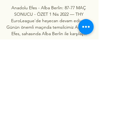
Anadolu Efes - Alba Berlin: 87-77 MAÇ 
SONUCU - ÖZET 1 Nis 2022 — THY 
EuroLeague'de heyecan devam ediyor. 
Günün önemli maçında temsilcimiz Anadolu 
Efes, sahasında Alba Berlin ile karşılaştı.

Özet | 7. Hafta - Euroleague 2023/24 - 
Dailymotion Video 9:07Özet | ALBA Berlin - 
Panathinaikos : 85-99 | 7. Hafta - Euroleague 
Özet | Anadolu Efes - Zalgiris : 86-82 | 7. 
Hafta - Euroleague 2023 ...Dailymotion · 
ajansspor · 3 hafta önce

Anadolu Efes, ALBA Berlin deplasmanında 
17 saat önce — Avrupa Ligi'nde oynadığı 12 
maçta 6 galibiyet ve 6 mağlubiyet yaşayan 
Anadolu Efes, 12. sırada yer alıyor. Ligde 
yaptığı maçların sadece 2'sını ...

Anadolu Efes 71 - 68 Panathinaikos | Maçın 
özeti 1 gün önce — Temsilcimiz bir sonraki 