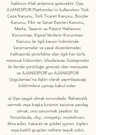
hakkının ihlali anlamına gelecektir. Üye, 
AJANSSPOR Platformları’nı kullanırken Türk 
Ceza Kanunu, Türk Ticaret Kanunu, Borçlar 
Kanunu, Fikir ve Sanat Eserleri Kanunu, 
Marka, Tasarım ve Patent Haklarının 
Korunması, Kişisel Verilerin Korunması 
Kanunu ile ilgili kanun hükmünde 
kararnameler ve yasal düzenlemeler, 
halihazırda yürürlükte olan ilgili her türlü 
mevzuat hükümleri, Uluslararası Sözleşmeler 
ile ileride yürürlüğe girecek olan mevzuata 
ve AJANSSPOR’un AJANSSPOR 
Uygulaması’na ilişkin olarak yayımlayacağı 
bildirimlere uymayı kabul eder. 

a) Üye saygılı olmak zorundadır. Rahatsızlık 
vermek veya başka birisinin tacizine yandaş 
olmak, onu savunmak yasaktır. b) 
Yorumlarda, ırkçı, cinsiyetçi, müstehcen, 
iftira edici, hakaret ve şiddet içeren, kişileri 
veya belirli grupları nefrete teşvik edici, 