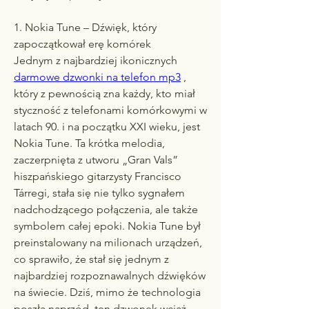
1. Nokia Tune – Dźwięk, który 
zapoczątkował erę komórek
Jednym z najbardziej ikonicznych 
darmowe dzwonki na telefon mp3
 , 
który z pewnością zna każdy, kto miał 
styczność z telefonami komórkowymi w 
latach 90. i na początku XXI wieku, jest 
Nokia Tune. Ta krótka melodia, 
zaczerpnięta z utworu „Gran Vals” 
hiszpańskiego gitarzysty Francisco 
Tárregi, stała się nie tylko sygnałem 
nadchodzącego połączenia, ale także 
symbolem całej epoki. Nokia Tune był 
preinstalowany na milionach urządzeń, 
co sprawiło, że stał się jednym z 
najbardziej rozpoznawalnych dźwięków 
na świecie. Dziś, mimo że technologia 
poszła naprzód, ten dzwonek wciąż 