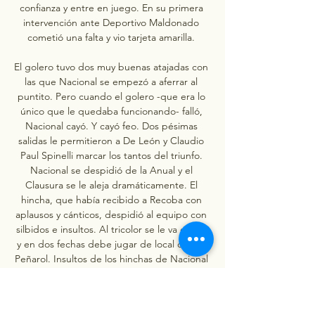
confianza y entre en juego. En su primera 
intervención ante Deportivo Maldonado 
cometió una falta y vio tarjeta amarilla. 

El golero tuvo dos muy buenas atajadas con 
las que Nacional se empezó a aferrar al 
puntito. Pero cuando el golero -que era lo 
único que le quedaba funcionando- falló, 
Nacional cayó. Y cayó feo. Dos pésimas 
salidas le permitieron a De León y Claudio 
Paul Spinelli marcar los tantos del triunfo. 
Nacional se despidió de la Anual y el 
Clausura se le aleja dramáticamente. El 
hincha, que había recibido a Recoba con 
aplausos y cánticos, despidió al equipo con 
silbidos e insultos. Al tricolor se le va el año 
y en dos fechas debe jugar de local contra 
Peñarol. Insultos de los hinchas de Nacional 
para sus jugadores Por segundo partido 
consecutivo, los jugadores de Nacional se 
fueron insultados por algunos de sus 