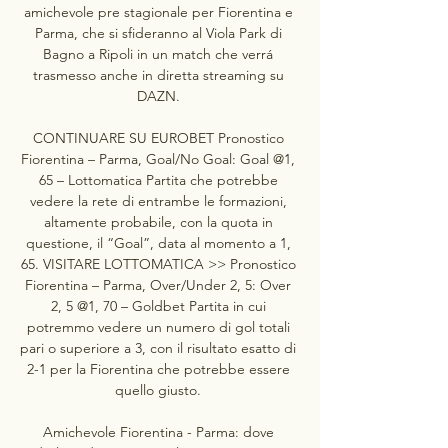
amichevole pre stagionale per Fiorentina e 
Parma, che si sfideranno al Viola Park di 
Bagno a Ripoli in un match che verrá 
trasmesso anche in diretta streaming su 
DAZN. 

CONTINUARE SU EUROBET Pronostico 
Fiorentina – Parma, Goal/No Goal: Goal @1, 
65 – Lottomatica Partita che potrebbe 
vedere la rete di entrambe le formazioni, 
altamente probabile, con la quota in 
questione, il “Goal”, data al momento a 1, 
65. VISITARE LOTTOMATICA >> Pronostico 
Fiorentina – Parma, Over/Under 2, 5: Over 
2, 5 @1, 70 – Goldbet Partita in cui 
potremmo vedere un numero di gol totali 
pari o superiore a 3, con il risultato esatto di 
2-1 per la Fiorentina che potrebbe essere 
quello giusto. 

Amichevole Fiorentina - Parma: dove 