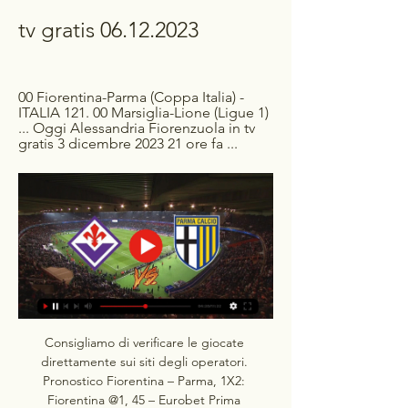
tv gratis 06.12.2023
00 Fiorentina-Parma (Coppa Italia) - 
ITALIA 121. 00 Marsiglia-Lione (Ligue 1) 
... Oggi Alessandria Fiorenzuola in tv 
gratis 3 dicembre 2023 21 ore fa ...
Consigliamo di verificare le giocate 
direttamente sui siti degli operatori. 
Pronostico Fiorentina – Parma, 1X2: 
Fiorentina @1, 45 – Eurobet Prima 