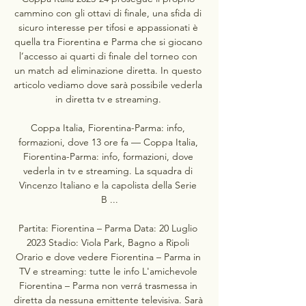
cammino con gli ottavi di finale, una sfida di 
sicuro interesse per tifosi e appassionati è 
quella tra Fiorentina e Parma che si giocano 
l’accesso ai quarti di finale del torneo con 
un match ad eliminazione diretta. In questo 
articolo vediamo dove sarà possibile vederla 
in diretta tv e streaming. 

Coppa Italia, Fiorentina-Parma: info, 
formazioni, dove 13 ore fa — Coppa Italia, 
Fiorentina-Parma: info, formazioni, dove 
vederla in tv e streaming. La squadra di 
Vincenzo Italiano e la capolista della Serie 
B ...

Partita: Fiorentina – Parma Data: 20 Luglio 
2023 Stadio: Viola Park, Bagno a Ripoli 
Orario e dove vedere Fiorentina – Parma in 
TV e streaming: tutte le info L'amichevole 
Fiorentina – Parma non verrá trasmessa in 
diretta da nessuna emittente televisiva. Sarà 