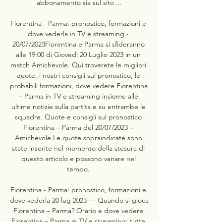
abbonamento sia sul sito ...

Fiorentina - Parma: pronostico, formazioni e 
dove vederla in TV e streaming - 
20/07/2023Fiorentina e Parma si sfideranno 
alle 19:00 di Giovedì 20 Luglio 2023 in un 
match Amichevole. Qui troverete le migliori 
quote, i nostri consigli sul pronostico, le 
probabili formazioni, dove vedere Fiorentina 
– Parma in TV e streaming insieme alle 
ultime notizie sulla partita e su entrambe le 
squadre. Quote e consigli sul pronostico 
Fiorentina – Parma del 20/07/2023 – 
Amichevole Le quote sopraindicate sono 
state inserite nel momento della stesura di 
questo articolo e possono variare nel 
tempo. 

Fiorentina - Parma: pronostico, formazioni e 
dove vederla 20 lug 2023 — Quando si gioca 
Fiorentina – Parma? Orario e dove vedere 
Fiorentina – Parma in TV e streaming: tutte 