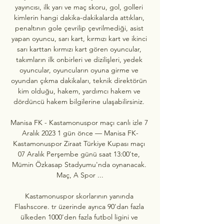
yayıncısı, ilk yarı ve maç skoru, gol, golleri 
kimlerin hangi dakika-dakikalarda attıkları, 
penaltının gole çevrilip çevrilmediği, asist 
yapan oyuncu, sarı kart, kırmızı kart ve ikinci 
sarı karttan kırmızı kart gören oyuncular, 
takımların ilk onbirleri ve dizilişleri, yedek 
oyuncular, oyuncuların oyuna girme ve 
oyundan çıkma dakikaları, teknik direktörün 
kim olduğu, hakem, yardımcı hakem ve 
dördüncü hakem bilgilerine ulaşabilirsiniz. 

Manisa FK - Kastamonuspor maçı canlı izle 7 
Aralık 2023 1 gün önce — Manisa FK-
Kastamonuspor Ziraat Türkiye Kupası maçı 
07 Aralık Perşembe günü saat 13:00'te, 
Mümin Özkasap Stadyumu'nda oynanacak. 
Maç, A Spor ...

Kastamonuspor skorlarının yanında 
Flashscore. tr üzerinde ayrıca 90'dan fazla 
ülkeden 1000'den fazla futbol ligini ve 