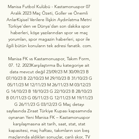
Manisa Futbol Kulübü - Kastamonuspor 07 
Aralık 2023 Maç Özeti, Goller ve Önemli 
AnlarKişisel Verilere İlişkin Aydınlatma Metni 
Türkiye'den ve Dünya’dan son dakika spor 
haberleri, köşe yazılarından spor ve maç 
yorumları, spor magazin haberleri, spor ile 
ilgili bütün konuların tek adresi fanatik. com. 

Manisa FK vs Kastamonuspor, Takım Form, 
07. 12. 2023Karşılaştırma Bu kategoriye ait 
data mevcut değil 23/09/23 M 30/09/23 B 
07/10/23 B 22/10/23 M 29/10/23 B 31/10/23 G 
05/11/23 M 12/11/23 M 26/11/23 M 03/12/23 
G 14/10/23 B 18/10/23 G 22/10/23 B 28/10/23 
B 01/11/23 G 05/11/23 G 12/11/23 M 19/11/23 
G 26/11/23 G 03/12/23 G Maç detayı 
sayfasında Ziraat Türkiye Kupası kapsamında 
oynanan Yeni Manisa FK – Kastamonuspor 
karşılaşmasına ait tarih, saat, stat, stat 
kapasitesi, maç haftası, takımların son beş 
maçlarında aldıkları sonuçlar, canlı skor, TV 