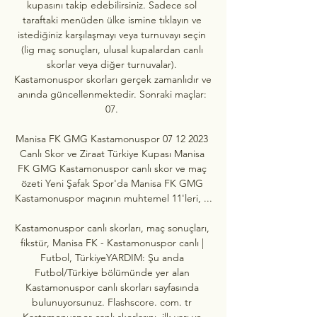
kupasını takip edebilirsiniz. Sadece sol 
taraftaki menüden ülke ismine tıklayın ve 
istediğiniz karşılaşmayı veya turnuvayı seçin 
(lig maç sonuçları, ulusal kupalardan canlı 
skorlar veya diğer turnuvalar). 
Kastamonuspor skorları gerçek zamanlıdır ve 
anında güncellenmektedir. Sonraki maçlar: 
07. 

Manisa FK GMG Kastamonuspor 07 12 2023 
Canlı Skor ve Ziraat Türkiye Kupası Manisa 
FK GMG Kastamonuspor canlı skor ve maç 
özeti Yeni Şafak Spor'da Manisa FK GMG 
Kastamonuspor maçının muhtemel 11'leri, ...

Kastamonuspor canlı skorları, maç sonuçları, 
fikstür, Manisa FK - Kastamonuspor canlı | 
Futbol, TürkiyeYARDIM: Şu anda 
Futbol/Türkiye bölümünde yer alan 
Kastamonuspor canlı skorları sayfasında 
bulunuyorsunuz. Flashscore. com. tr 
Kastamonuspor canlı skorlarını, ilk yarı ve 