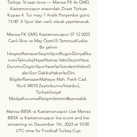
Türkiye 16 saat önce — Manisa FK ile GMG 
Kastamonuspor arasındaki Ziraat Türkiye 
Kupası 4. Tur maçı 7 Aralık Perşembe günü 
13.00' A Spor'dan canlı olarak yayınlanacak.

Manisa FK GMG Kastamonuspor 07 12 2023 
Canlı Skor ve Maç Özeti15 TemmuzKudüs: 
Bir şehrin 
hikayesiRamazanSeçimSporBugünDünyaEko
nomiTeknolojiHayatNamaz VaktiSeçimHava 
DurumuÖzgünSporYazarlarGündemVideoG
aleriSon DakikaHaberlerDini 
BilgilerRamazanMaltepe Mah. Fetih Cad. 
No:6 34010 Zeytinburnu/İstanbul, 
TürkiyeSosyal 
MedyaKurumsalİletişimiletisim@yenisafak. 

Manisa BBSK vs Kastamonuspor Live Manisa 
BBSK vs Kastamonuspor live score and live 
streaming on December 7th, 2023 at 10:00 
UTC time for Football Turkey Cup.
