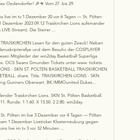
ex Oedendorfer! 🎉👊 Vom 27. bis 29. 

ns live im tv 1 Dezember 20 vor 6 Tagen — St. Pölten 
 1 Dezember 2023 09.12 Traiskirchen Lions aufeinander 
LIVE-Stream). Die Steirer ...

 TRAISKIRCHEN Lesen für den guten Zweck! Neben 
Manuskripterallye und dem Besuhc der COSPLAYER 
esen Mitglieder der win2day Basketball Superliga 
 OCS Swans Gmunden Tickets unter www. tickets. 
N LIONS - SKN ST. POLTEN BASKETBALL TRAISKIRCHEN 
TBALL. share. Title. TRAISKIRCHEN LIONS - SKN 
ung Gunners Oberwart. BK IMMOunited Dukes... 

ender Traiskirchen Lions. SKN St. Pölten Basketball. 
 11. Runde. 1 1.60. X 13.50. 2 2.80. win2day.

t. Pölten im live 3 Dezember vor 4 Tagen — Pölten 
ream 1 Dezember Liveticker Klosterneuburg gegen 
ons live im tv 3 vor 32 Minuten ...
