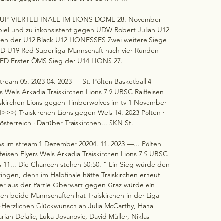
CUP-VIERTELFINALE IM LIONS DOME 28. November 
iel und zu inkonsistent gegen UDW Robert Julian U12 
gen der U12 Black U12 LIONESSES Zwei weitere Siege 
ED U19 Red Superliga-Mannschaft nach vier Runden 
ED Erster ÖMS Sieg der U14 LIONS 27. 

ream 05. 2023 04. 2023 — St. Pölten Basketball 4 
s Wels Arkadia Traiskirchen Lions 7 9 UBSC Raiffeisen 
iskirchen Lions gegen Timberwolves im tv 1 November 
>) Traiskirchen Lions gegen Wels 14. 2023 Pölten · 
österreich · Darüber Traiskirchen... SKN St. 

ns im stream 1 Dezember 20204. 11. 2023 —... Pölten 
feisen Flyers Wels Arkadia Traiskirchen Lions 7 9 UBSC 
 11... Die Chancen stehen 50:50. “ Ein Sieg würde den 
ringen, denn im Halbfinale hätte Traiskirchen erneut 
er aus der Partie Oberwart gegen Graz würde ein 
n beide Mannschaften hat Traiskirchen in der Liga 
Herzlichen Glückwunsch an Julia McCarthy, Hana 
ian Delalic, Luka Jovanovic, David Müller, Niklas 