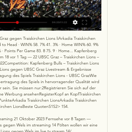
z gegen Traiskirchen Lions liArkadia Traiskirchen 
ad to Head · WIN% 58. 7% 41. 3% · Home WIN% 60. 9% 
· Points Per Game 83. 8 75. 9 · Home... Kapfenberg 
18 vor 1 Tag — 22 UBSC Graz – Traiskirchen Lions – 
2022Competition: Kapfenberg Bulls – Traiskirchen Lions 
n Lions gegen UBSC Graz Livestream & Ergebnisse 
agung des Spiels Traiskirchen Lions - UBSC GrazWie 
bertragung des Spiels in hervorragender Qualität wird 
 sein. Sie müssen nur:2Registrieren Sie sich auf der 
 Werbung ansehenRegisterKopf an KopfTraiskirchen 
nkteArkadia Traiskirchen LionsArkadia Traiskirchen 
kirchen LionsBeste QuotenS1S2> 154. 

reaming 21 Oktober 2023 Fernsehe vor 8 Tagen — 
 gegen Wels im streaming 14 Pölten wollen wir eine 
Lions gegen Wels im live tv stream 14/ ...
