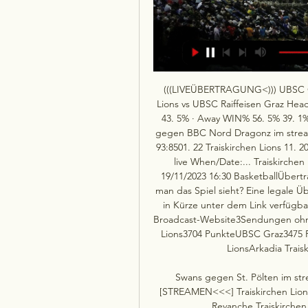
(((LIVEÜBERTRAGUNG<))) UBSC Gra
Lions vs UBSC Raiffeisen Graz He
43. 5% · Away WIN% 56. 5% 39. 1% 
gegen BBC Nord Dragonz im stream 
93:8501. 22 Traiskirchen Lions 11. 
live When/Date:... Traiskirche
19/11/2023 16:30 BasketballÜbertr
man das Spiel sieht? Eine legale Ü
in Kürze unter dem Link verfügbar
Broadcast-Website3Sendungen ohne
Lions3704 PunkteUBSC Graz3475 Pu
LionsArkadia Trais
Swans gegen St. Pölten im st
[STREAMEN<<<] Traiskirchen Lions
Revanche Traiskirchen 