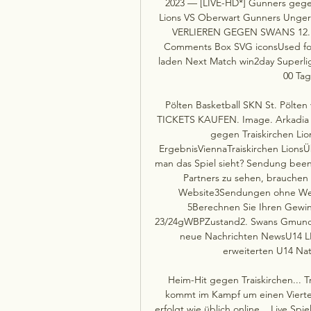
2023 — [LIVE-HD*] Gunners gegen 
Lions VS Oberwart Gunners Unger 
VERLIEREN GEGEN SWANS 12. N
Comments Box SVG iconsUsed for 
laden Next Match win2day Superli
00 Tag
Pölten Basketball SKN St. Pölten
TICKETS KAUFEN. Image. Arkadia Tra
gegen Traiskirchen Lion
ErgebnisViennaTraiskirchen LionsÜb
man das Spiel sieht? Sendung bee
Partners zu sehen, brauchen S
Website3Sendungen ohne Wer
5Berechnen Sie Ihren Gewin
23/24gWBPZustand2. Swans Gmunden
neue Nachrichten NewsU14 LI
erweiterten U14 Nat
Heim-Hit gegen Traiskirchen... 
kommt im Kampf um einen Viertelf
erfolgt wie üblich online... Live Sp