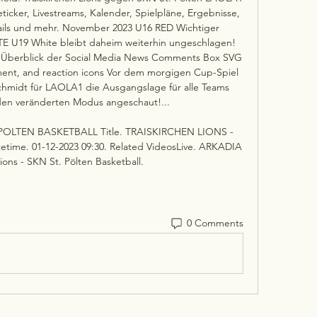
ticker, Livestreams, Kalender, Spielpläne, Ergebnisse, 
tails und mehr. November 2023 U16 RED Wichtiger 
 U19 White bleibt daheim weiterhin ungeschlagen! 
! Überblick der Social Media News Comments Box SVG 
ment, and reaction icons Vor dem morgigen Cup-Spiel 
chmidt für LAOLA1 die Ausgangslage für alle Teams 
 den veränderten Modus angeschaut!... 

POLTEN BASKETBALL Title. TRAISKIRCHEN LIONS - 
ime. 01-12-2023 09:30. Related VideosLive. ARKADIA 
Lions - SKN St. Pölten Basketball.
0 Comments