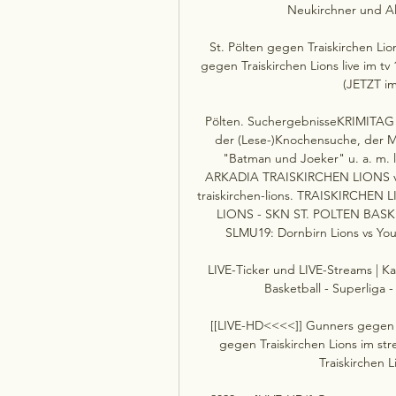
Neukirchner und Al
St. Pölten gegen Traiskirchen Lio
gegen Traiskirchen Lions live im tv
(JETZT im 
Pölten. SuchergebnisseKRIMITAG
der (Lese-)Knochensuche, der 
"Batman und Joeker" u. a. m. l
ARKADIA TRAISKIRCHEN LIONS vs.
traiskirchen-lions. TRAISKIRCHE
LIONS - SKN ST. POLTEN BASKE
SLMU19: Dornbirn Lions vs Yo
LIVE-Ticker und LIVE-Streams | Kal
Basketball - Superliga -
[[LIVE-HD<<<<]] Gunners gegen S
gegen Traiskirchen Lions im st
Traiskirchen Li