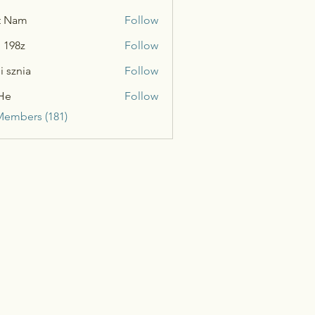
t Nam
Follow
n 198z
Follow
i sznia
Follow
He
Follow
Members (181)