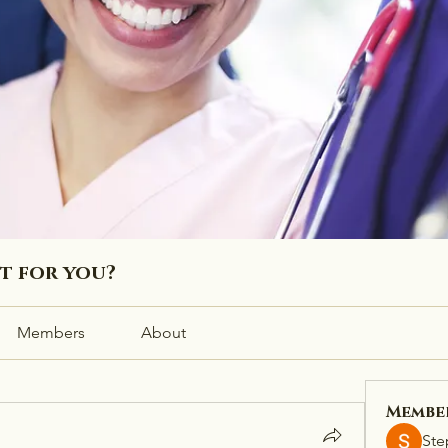
ht for you?
Members
About
Membe
Ste