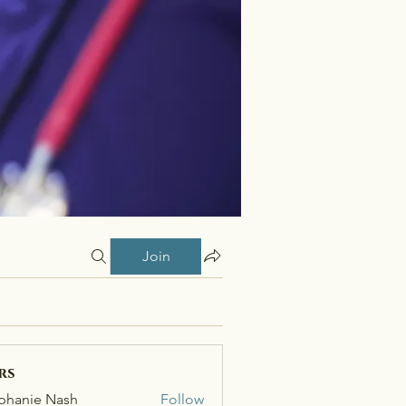
Join
rs
phanie Nash
Follow