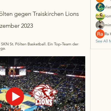
Vie
Pölten gegen Traiskirchen Lions 
lio
Dezember 2023
min
Ra 
See All 
SKN St. Pölten Basketball. Ein Top-Team der 
iga.