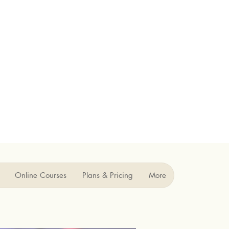
Online Courses
Plans & Pricing
More