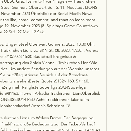
UBSC Graz live im tv 1 vor 4 Tagen — Traiskirchen 
Steel Gunners Oberwart So., 5. 11. Neustadt LIONS 
ovember 2023 Überblick der Social Media News 
the like, share, comment, and reaction icons mehr 
ga 19. November 2023 (8. Spieltag) Game Countdown 
e 22 Std. 27 Min. 12 Sek. 

 vs. Unger Steel Oberwart Gunners. 2023, 18:30 Uhr. 
iskirchen Lions vs. SKN St. 08. 2023, 17:30... Vienna 
s 8/10/2023 15:30 Basketball Ereignisse & 
ertragung des Spiels Vienna - Traiskirchen LionsWie 
ndet. Um andere Sendungen auf der Website unseres 
ie nur:2Registrieren Sie sich auf der Broadcast-
bung ansehenBeste QuotenS1S2> 160. 5< 160. 
nZeig mehrRangliste Superliga 23/24Superliga 
981163. Home | Arkadia Traiskirchen LionsÜberblick 
ONESSESU14 RED Acht Traiskirchner Talente im 
ionalteamkader! Antonia Schreiner 29. 

Traiskirchen Lions im Wolves Dome. Der Begegnung 
inal-Platz große Bedeutung zu. Der Ticket-Verkauf 
ielfeld: Traiskirchen Lions gegen SKN St. Pölten LAOLA1 