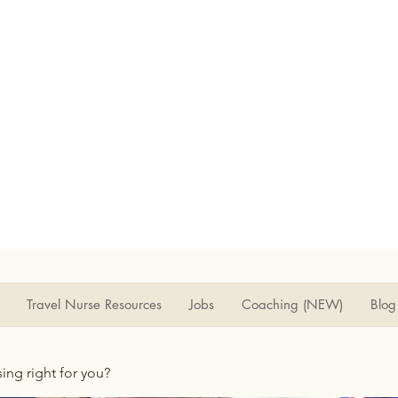
Travel Nurse Resources
Jobs
Coaching (NEW)
Blog
rsing right for you?