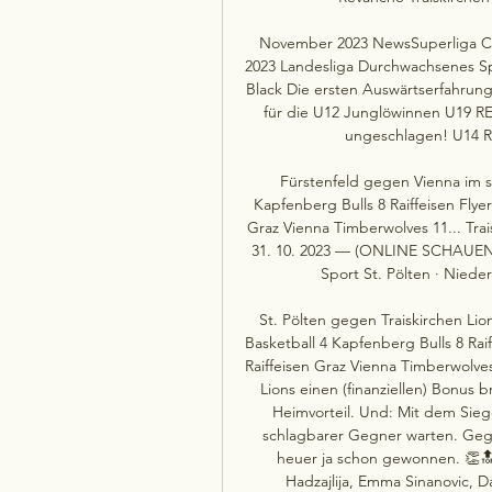
November 2023 NewsSuperliga 
2023 Landesliga Durchwachsenes Sp
Black Die ersten Auswärtserfahrun
für die U12 Junglöwinnen U19 R
ungeschlagen! U14 R
Fürstenfeld gegen Vienna im st
Kapfenberg Bulls 8 Raiffeisen Flyer
Graz Vienna Timberwolves 11... Tra
31. 10. 2023 — (ONLINE SCHAUEN>>
Sport St. Pölten · Nieder
St. Pölten gegen Traiskirchen Lio
Basketball 4 Kapfenberg Bulls 8 Raif
Raiffeisen Graz Vienna Timberwolves
Lions einen (finanziellen) Bonus b
Heimvorteil. Und: Mit dem Sieg
schlagbarer Gegner warten. Gege
heuer ja schon gewonnen. 👏🔝
Hadzajlija, Emma Sinanovic, Dar