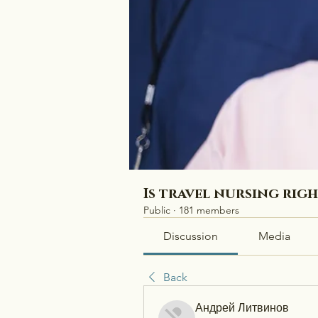
Is travel nursing rig
Public
·
181 members
Discussion
Media
Back
Андрей Литвинов