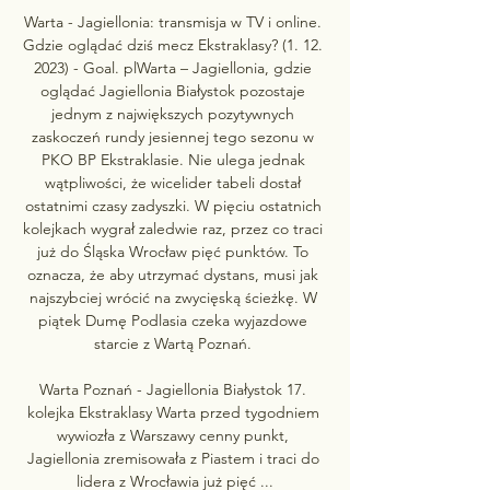
Warta - Jagiellonia: transmisja w TV i online. 
Gdzie oglądać dziś mecz Ekstraklasy? (1. 12. 
2023) - Goal. plWarta – Jagiellonia, gdzie 
oglądać Jagiellonia Białystok pozostaje 
jednym z największych pozytywnych 
zaskoczeń rundy jesiennej tego sezonu w 
PKO BP Ekstraklasie. Nie ulega jednak 
wątpliwości, że wicelider tabeli dostał 
ostatnimi czasy zadyszki. W pięciu ostatnich 
kolejkach wygrał zaledwie raz, przez co traci 
już do Śląska Wrocław pięć punktów. To 
oznacza, że aby utrzymać dystans, musi jak 
najszybciej wrócić na zwycięską ścieżkę. W 
piątek Dumę Podlasia czeka wyjazdowe 
starcie z Wartą Poznań. 

Warta Poznań - Jagiellonia Białystok 17. 
kolejka Ekstraklasy Warta przed tygodniem 
wywiozła z Warszawy cenny punkt, 
Jagiellonia zremisowała z Piastem i traci do 
lidera z Wrocławia już pięć ...
