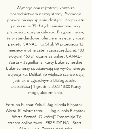
Wymaga ona rejestracji konta za 
pośrednictwem naszej strony. Promocja 
pozwoli na wykupienie dostępu do pakietu 
już w cenie 39 złotych miesięcznie przy 
płatności z góry za cały rok. Przypominamy, 
że w standardowej ofercie miesięczny koszt 
pakietu CANAL+ to 54 zł. W przeciągu 12 
miesięcy można zatem zaoszczędzić aż 180 
złotych! 468 zł rocznie za pakiet CANAL+ 
Warta – Jagiellonia, kursy bukmacherskie 
Bukmacherzy spodziewają się wyrównanego 
pojedynku. Delikatnie większe szanse dają 
jednak przyjezdnym z Białegostoku. 
Ekstraklasa | 1 grudnia 2023 18:00 Kursy 
mogą ulec zmianie. 

Fortuna Puchar Polski. Jagiellonia Białystok - 
Warta 10 minut temu — Jagiellonia Białystok 
- Warta Poznań. O której? Transmisja TV, 
stream online żywo · PRZEJDŹ NA · Start · 
Wyniki. Live. Zawsze pod ręką!
