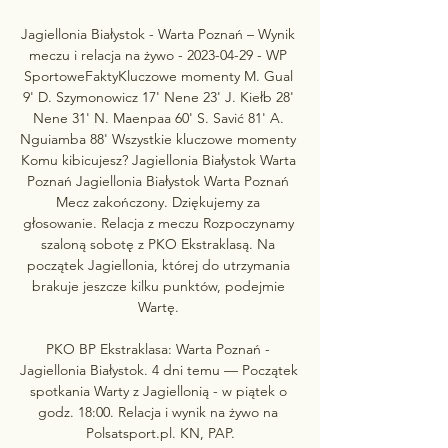
Jagiellonia Białystok - Warta Poznań – Wynik 
meczu i relacja na żywo - 2023-04-29 - WP 
SportoweFaktyKluczowe momenty M. Gual 
9' D. Szymonowicz 17' Nene 23' J. Kiełb 28' 
Nene 31' N. Maenpaa 60' S. Savić 81' A. 
Nguiamba 88' Wszystkie kluczowe momenty 
Komu kibicujesz? Jagiellonia Białystok Warta 
Poznań Jagiellonia Białystok Warta Poznań 
Mecz zakończony. Dziękujemy za 
głosowanie. Relacja z meczu Rozpoczynamy 
szaloną sobotę z PKO Ekstraklasą. Na 
początek Jagiellonia, której do utrzymania 
brakuje jeszcze kilku punktów, podejmie 
Wartę. 

PKO BP Ekstraklasa: Warta Poznań - 
Jagiellonia Białystok. 4 dni temu — Początek 
spotkania Warty z Jagiellonią - w piątek o 
godz. 18:00. Relacja i wynik na żywo na 
Polsatsport.pl. KN, PAP.
