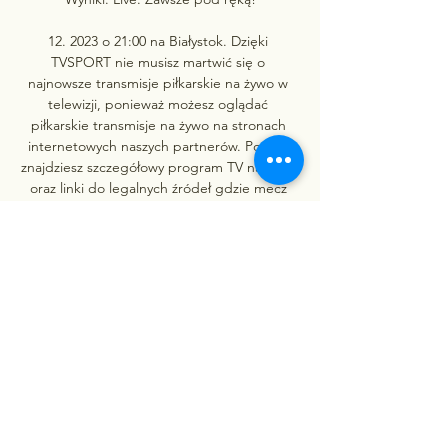
12. 2023 o 21:00 na Białystok. Dzięki 
TVSPORT nie musisz martwić się o 
najnowsze transmisje piłkarskie na żywo w 
telewizji, ponieważ możesz oglądać 
piłkarskie transmisje na żywo na stronach 
internetowych naszych partnerów. Poniżej 
znajdziesz szczegółowy program TV na żywo 
oraz linki do legalnych źródeł gdzie mecz 
Jagiellonia Białystok - Warta Poznań będzie 
transmitowany na żywo. Razem z TVSPORT 
łatwo sprawdzisz dostępne kanały 
telewizyjne i godzinę rozpoczęcia transmisji 
meczów piłki nożnej. 

Warta Poznań transmisja online, mecz na 
żywo i live Sprawdź gdzie oglądać transmisję 
online z meczu Jagiellonia Białystok - Warta 
Poznań na żywo i live stream za darmo w 
internecie.
