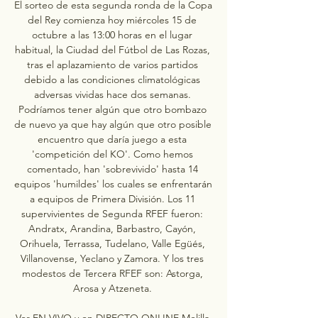
El sorteo de esta segunda ronda de la Copa 
del Rey comienza hoy miércoles 15 de 
octubre a las 13:00 horas en el lugar 
habitual, la Ciudad del Fútbol de Las Rozas, 
tras el aplazamiento de varios partidos 
debido a las condiciones climatológicas 
adversas vividas hace dos semanas. 
Podríamos tener algún que otro bombazo 
de nuevo ya que hay algún que otro posible 
encuentro que daría juego a esta 
'competición del KO'. Como hemos 
comentado, han 'sobrevivido' hasta 14 
equipos 'humildes' los cuales se enfrentarán 
a equipos de Primera División. Los 11 
supervivientes de Segunda RFEF fueron: 
Andratx, Arandina, Barbastro, Cayón, 
Orihuela, Terrassa, Tudelano, Valle Egüés, 
Villanovense, Yeclano y Zamora. Y los tres 
modestos de Tercera RFEF son: Astorga, 
Arosa y Atzeneta. 

Ver EN VIVO y en DIRECTO ONLINE Melilla 