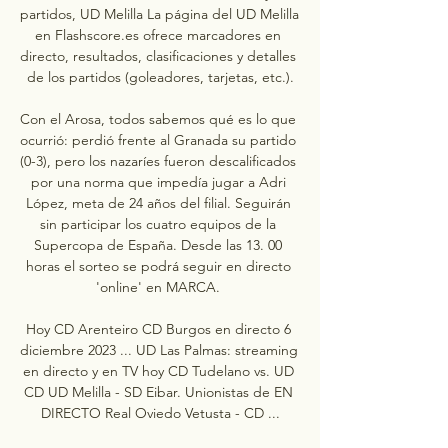
partidos, UD Melilla La página del UD Melilla 
en Flashscore.es ofrece marcadores en 
directo, resultados, clasificaciones y detalles 
de los partidos (goleadores, tarjetas, etc.).

Con el Arosa, todos sabemos qué es lo que 
ocurrió: perdió frente al Granada su partido 
(0-3), pero los nazaríes fueron descalificados 
por una norma que impedía jugar a Adri 
López, meta de 24 años del filial. Seguirán 
sin participar los cuatro equipos de la 
Supercopa de España. Desde las 13. 00 
horas el sorteo se podrá seguir en directo 
'online' en MARCA. 

Hoy CD Arenteiro CD Burgos en directo 6 
diciembre 2023 ... UD Las Palmas: streaming 
en directo y en TV hoy CD Tudelano vs. UD 
CD UD Melilla - SD Eibar. Unionistas de EN 
DIRECTO Real Oviedo Vetusta - CD ...
