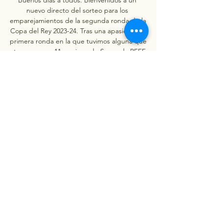
nuevo directo del sorteo para los 
emparejamientos de la segunda ronda de la 
Copa del Rey 2023-24. Tras una apasionante 
primera ronda en la que tuvimos alguna que 
otra sorpresa, 11 equipos de Segunda RFEF 
y 3 equipos de Tercera RFEF se medirán 
ante un Primera División. 

UD Melilla vs Eibar | Partido en Directo - 2da 
Ronda de Sigue en directo el partido de UD 
Melilla contra Eibar de 2da Ronda de Copa 
del Rey de 2023/2024 07/12.

Unión Deportiva Melilla PRESENTACIÓN 
PARTIDO COPA DEL REY | UD Melilla vs SD 
Eibar. 91 views. 1 day Presentación Dani 
Alejo como nuevo director deportivo de la 
UD Melilla. 276 ...