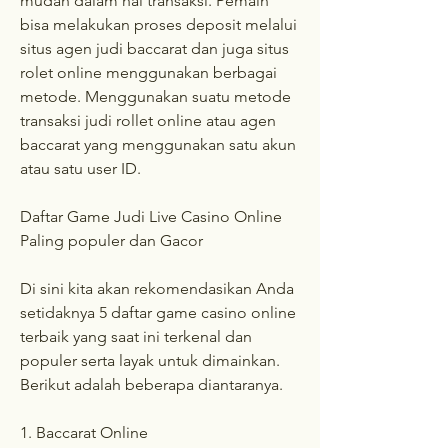
mudah dalam hal transaksi. Pemain 
bisa melakukan proses deposit melalui 
situs agen judi baccarat dan juga situs 
rolet online menggunakan berbagai 
metode. Menggunakan suatu metode 
transaksi judi rollet online atau agen 
baccarat yang menggunakan satu akun 
atau satu user ID.
Daftar Game Judi Live Casino Online 
Paling populer dan Gacor
Di sini kita akan rekomendasikan Anda 
setidaknya 5 daftar game casino online 
terbaik yang saat ini terkenal dan 
populer serta layak untuk dimainkan. 
Berikut adalah beberapa diantaranya.
1. Baccarat Online