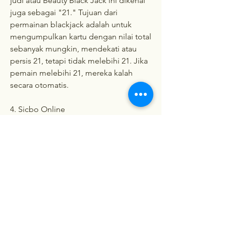
judi atau Beauty Black Jack ini dikenal 
juga sebagai "21." Tujuan dari 
permainan blackjack adalah untuk 
mengumpulkan kartu dengan nilai total 
sebanyak mungkin, mendekati atau 
persis 21, tetapi tidak melebihi 21. Jika 
pemain melebihi 21, mereka kalah 
secara otomatis.
4. Sicbo Online
Sic Bo adalah permainan dadu 
tradisional yang berasal dari negara 
China ataupun juga Tiongkok. Karena 
memang kualitas dan aturannya yang 
sangat seru, maka kemudian sekarang 
dimainkan di kasino di seluruh dunia. 
Nama "Sic Bo" secara harfiah berarti 
"dadu berharga" dalam bahasa 