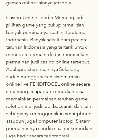
games online lainnya tersedia.
Casino Online sendiri Memang jadi 
pilihan game yang cukup ramai dan 
banyak peminatnya saat ini terutama 
Indonesia. Banyak sekali para pecinta 
taruhan Indonesia yang tertarik untuk 
mencoba bermain di dan memainkan 
permainan judi casino online tersebut. 
Apalagi sistem mainnya Sekarang 
sudah menggunakan sistem main 
online live FENDITOGEL online secara 
streaming. Siapapun kemudian bisa 
memainkan permainan taruhan game 
rolet online, judi judi baccarat, dan lain 
sebagainya menggunakan smartphone 
ataupun juga komputer laptop. Sistem 
permainannya sendiri saat ini kemudian 
juga hadir secara terintegrasi 