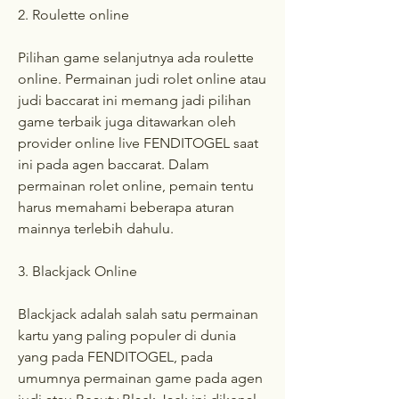
2. Roulette online
Pilihan game selanjutnya ada roulette 
online. Permainan judi rolet online atau 
judi baccarat ini memang jadi pilihan 
game terbaik juga ditawarkan oleh 
provider online live FENDITOGEL saat 
ini pada agen baccarat. Dalam 
permainan rolet online, pemain tentu 
harus memahami beberapa aturan 
mainnya terlebih dahulu.
3. Blackjack Online
Blackjack adalah salah satu permainan 
kartu yang paling populer di dunia 
yang pada FENDITOGEL, pada 
umumnya permainan game pada agen 