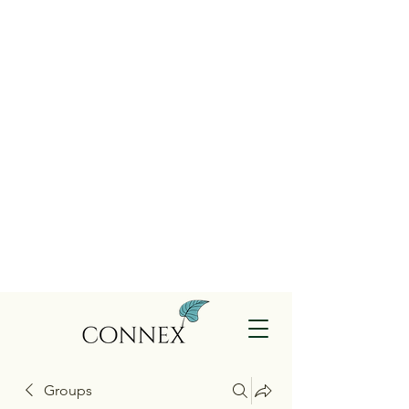
Groups