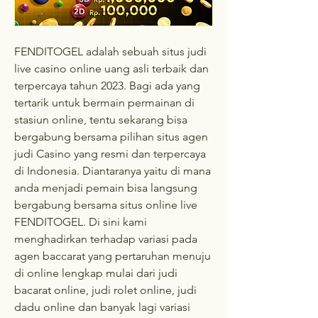
FENDITOGEL adalah sebuah situs judi 
live casino online uang asli terbaik dan 
terpercaya tahun 2023. Bagi ada yang 
tertarik untuk bermain permainan di 
stasiun online, tentu sekarang bisa 
bergabung bersama pilihan situs agen 
judi Casino yang resmi dan terpercaya 
di Indonesia. Diantaranya yaitu di mana 
anda menjadi pemain bisa langsung 
bergabung bersama situs online live 
FENDITOGEL. Di sini kami 
menghadirkan terhadap variasi pada 
agen baccarat yang pertaruhan menuju 
di online lengkap mulai dari judi 
bacarat online, judi rolet online, judi 
dadu online dan banyak lagi variasi 